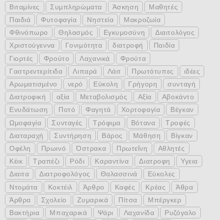
Βιταμίνες
Συμπληρώματα
Άσκηση
Μαθητές
Παιδιά
Φυτοφαγία
Νηστεία
Μακροζωία
Φθινόπωρο
Θηλασμός
Εγκυμοσύνη
Διαιτολόγος
Χριστούγεννα
Γονιμότητα
διατροφή
Παιδία
Γιορτές
Φρούτο
Λαχανικά
Φρούτα
Γαστρεντερίτιδα
Λιπαρά
Λάιτ
Πρωτότυπες
ιδέες
Αρωματισμένο
νερό
Εύκολη
Γρήγορη
συνταγή
Διατροφική
αξία
Μεταβολισμός
Αξία
Αβοκάντο
Ενυδάτωση
Ποτό
Φαγητά
Χορτοφαγία
Βέγκαν
Ωμοφαγία
Συνταγές
Τρόφιμα
Βότανα
Τροφές
Διαταραχή
Συντήρηση
Βάρος
Μάθηση
Βίγκαν
Οφέλη
Πρωινό
Όστρακα
Πρωτεΐνη
Αθλητές
Κέικ
Τραπέζι
Ρόδι
Καραντίνα
Διατροφη
Υγεια
Διαιτα
Διατροφολόγος
Θαλασσινά
Εύκολες
Ντομάτα
Κοκτέιλ
Άρθρο
Καφές
Κρέας
Άθρα
Άρθρα
Σχολείο
Ζυμαρικά
Πίτσα
Μπέργκερ
Βακτήρια
Μπαχαρικά
Ψάρι
Λαχανίδα
Ρυζόγαλο