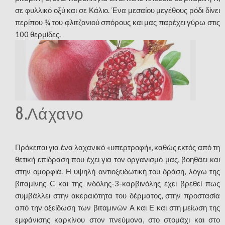
σε φυλλικό οξύ και σε Κάλιο. Ένα μεσαίου μεγέθους ρόδι δίνει
περίπου ¾ του φλιτζανιού σπόρους και μας παρέχει γύρω στις
100 θερμίδες.
8.Λάχανο
Πρόκειται για ένα λαχανικό «υπερτροφή», καθώς εκτός από τη
θετική επίδραση που έχει για τον οργανισμό μας, βοηθάει και
στην ομορφιά. Η υψηλή αντιοξειδωτική του δράση, λόγω της
βιταμίνης C και της ινδόλης-3-καρβινόλης έχει βρεθεί πως
συμβάλλει στην ακεραιότητα του δέρματος, στην προστασία
από την οξείδωση των βιταμινών Α και Ε και στη μείωση της
εμφάνισης καρκίνου στον πνεύμονα, στο στομάχι και στο