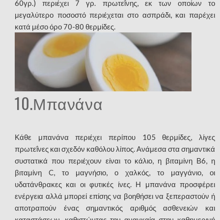
60γρ.) περιέχει 7 γρ. πρωτεΐνης, εκ των οποίων το
μεγαλύτερο ποσοστό περιέχεται στο ασπράδι, και παρέχει
κατά μέσο όρο 70-80 θερμίδες.
10.Μπανάνα
Κάθε μπανάνα περιέχει περίπου 105 θερμίδες, λίγες
πρωτεΐνες και σχεδόν καθόλου λίπος. Ανάμεσα στα σημαντικά
συστατικά που περιέχουν είναι το κάλιο, η βιταμίνη Β6, η
βιταμίνη C, το μαγνήσιο, ο χαλκός, το μαγγάνιο, οι
υδατάνθρακες και οι φυτικές ίνες. Η μπανάνα προσφέρει
ενέργεια αλλά μπορεί επίσης να βοηθήσει να ξεπεραστούν ή
αποτραπούν ένας σημαντικός αριθμός ασθενειών και
καταστάσεων, καθιστώντας την αναγκαία στην καθημερινή