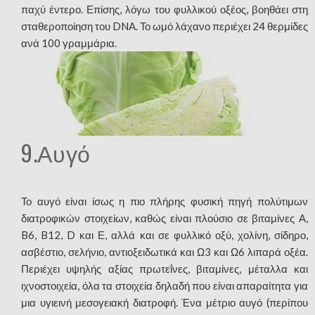
παχύ έντερο. Επίσης, λόγω του φυλλικού οξέος, βοηθάει στη
σταθεροποίηση του DNA. Το ωμό λάχανο περιέχει 24 θερμίδες
ανά 100 γραμμάρια.
9.Αυγό
Το αυγό είναι ίσως η πιο πλήρης φυσική πηγή πολύτιμων
διατροφικών στοιχείων, καθώς είναι πλούσιο σε βιταμίνες Α,
B6, B12, D και Ε, αλλά και σε φυλλικό οξύ, χολίνη, σίδηρο,
ασβέστιο, σελήνιο, αντιοξειδωτικά και Ω3 και Ω6 λιπαρά οξέα.
Περιέχει υψηλής αξίας πρωτεΐνες, βιταμίνες, μέταλλα και
ιχνοστοιχεία, όλα τα στοιχεία δηλαδή που είναι απαραίτητα για
μια υγιεινή μεσογειακή διατροφή. Ένα μέτριο αυγό (περίπου