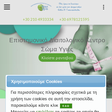
+30 210 4933334
+30 6978121595
Επιστημονικό Διαιτολογικό Κέντρο
Επιστημονικό Διαιτολογικό Κέντρο
Επαγγελματισμός, εμπειρία
Επαγγελματισμός, εμπειρία
Μαζί μας μπορείτε
καλή
καλή
Σώμα Υγιές
Σώμα Υγιές
διάθεση
διάθεση
Κλείστε ραντεβού
Κλείστε ραντεβού
Κλείστε ραντεβού
Κλείστε ραντεβού
Κλείστε ραντεβού
Χρησιμοποιούμε Cookies
Για περισσότερες πληροφορίες σχετικά με τη
χρήση των cookies σε αυτή την ιστοσελίδα,
παρακαλούμε κάντε κλικ
ΕΔΩ
Μπορείτε να
επιλέξετε
τα cookies τα οποία θα