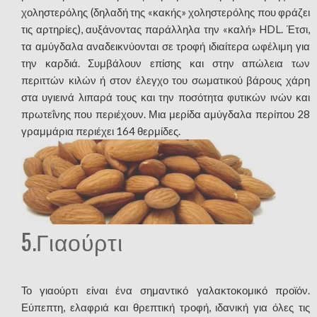
χοληστερόλης (δηλαδή της «κακής» χοληστερόλης που φράζει
τις αρτηρίες), αυξάνοντας παράλληλα την «καλή» HDL. Έτσι,
τα αμύγδαλα αναδεικνύονται σε τροφή ιδιαίτερα ωφέλιμη για
την καρδιά. Συμβάλουν επίσης και στην απώλεια των
περιττών κιλών ή στον έλεγχο του σωματικού βάρους χάρη
στα υγιεινά λιπαρά τους και την ποσότητα φυτικών ινών και
πρωτεΐνης που περιέχουν. Μια μερίδα αμύγδαλα περίπου 28
γραμμάρια περιέχει 164 θερμίδες.
5.Γιαούρτι
Το γιαούρτι είναι ένα σημαντικό γαλακτοκομικό προϊόν.
Εύπεπτη, ελαφριά και θρεπτική τροφή, ιδανική για όλες τις