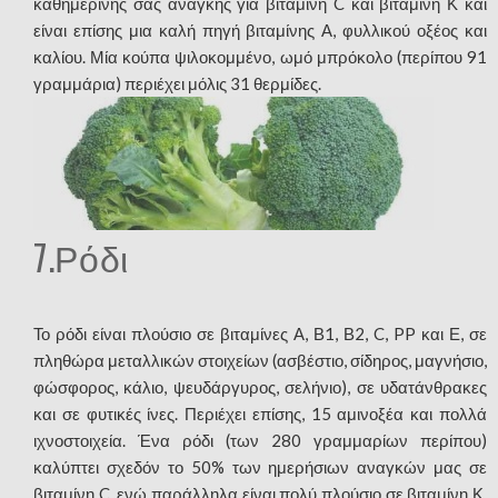
καθημερινής σας ανάγκης για βιταμίνη C και βιταμίνη Κ και
είναι επίσης μια καλή πηγή βιταμίνης Α, φυλλικού οξέος και
καλίου. Μία κούπα ψιλοκομμένο, ωμό μπρόκολο (περίπου 91
γραμμάρια) περιέχει μόλις 31 θερμίδες.
7.Ρόδι
Το ρόδι είναι πλούσιο σε βιταμίνες Α, Β1, Β2, C, PP και Ε, σε
πληθώρα μεταλλικών στοιχείων (ασβέστιο, σίδηρος, μαγνήσιο,
φώσφορος, κάλιο, ψευδάργυρος, σελήνιο), σε υδατάνθρακες
και σε φυτικές ίνες. Περιέχει επίσης, 15 αμινοξέα και πολλά
ιχνοστοιχεία. Ένα ρόδι (των 280 γραμμαρίων περίπου)
καλύπτει σχεδόν το 50% των ημερήσιων αναγκών μας σε
βιταμίνη C, ενώ παράλληλα είναι πολύ πλούσιο σε βιταμίνη Κ,