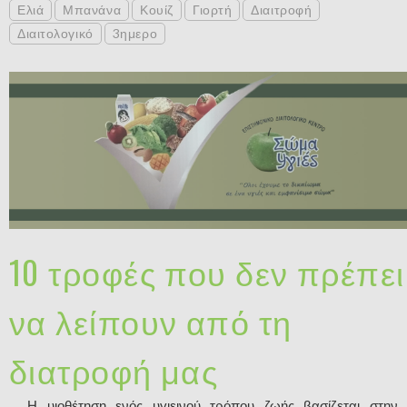
Ελιά
Μπανάνα
Κουίζ
Γιορτή
Διαιτροφή
Διαιτολογικό
3ημερο
10 τροφές που δεν πρέπει
να λείπουν από τη
διατροφή μας
Η υιοθέτηση ενός υγιεινού τρόπου ζωής βασίζεται στην