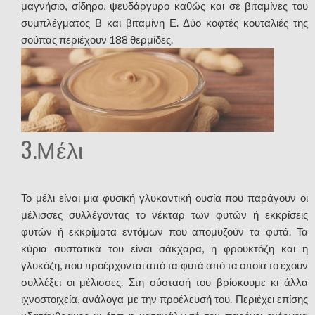
μαγνήσιο, σίδηρο, ψευδάργυρο καθώς και σε βιταμίνες του
συμπλέγματος Β και βιταμίνη Ε. Δύο κοφτές κουταλιές της
σούπας περιέχουν 188 θερμίδες.
3.Μέλι
Το μέλι είναι μια φυσική γλυκαντική ουσία που παράγουν οι
μέλισσες συλλέγοντας το νέκταρ των φυτών ή εκκρίσεις
φυτών ή εκκρίματα εντόμων που απομυζούν τα φυτά. Τα
κύρια συστατικά του είναι σάκχαρα, η φρουκτόζη και η
γλυκόζη, που προέρχονται από τα φυτά από τα οποία το έχουν
συλλέξει οι μέλισσες. Στη σύστασή του βρίσκουμε κι άλλα
ιχνοστοιχεία, ανάλογα με την προέλευσή του. Περιέχει επίσης