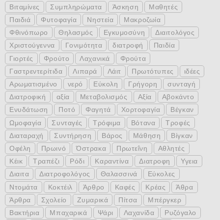
Βιταμίνες
Συμπληρώματα
Άσκηση
Μαθητές
Παιδιά
Φυτοφαγία
Νηστεία
Μακροζωία
Φθινόπωρο
Θηλασμός
Εγκυμοσύνη
Διαιτολόγος
Χριστούγεννα
Γονιμότητα
διατροφή
Παιδία
Γιορτές
Φρούτο
Λαχανικά
Φρούτα
Γαστρεντερίτιδα
Λιπαρά
Λάιτ
Πρωτότυπες
ιδέες
Αρωματισμένο
νερό
Εύκολη
Γρήγορη
συνταγή
Διατροφική
αξία
Μεταβολισμός
Αξία
Αβοκάντο
Ενυδάτωση
Ποτό
Φαγητά
Χορτοφαγία
Βέγκαν
Ωμοφαγία
Συνταγές
Τρόφιμα
Βότανα
Τροφές
Διαταραχή
Συντήρηση
Βάρος
Μάθηση
Βίγκαν
Οφέλη
Πρωινό
Όστρακα
Πρωτεΐνη
Αθλητές
Κέικ
Τραπέζι
Ρόδι
Καραντίνα
Διατροφη
Υγεια
Διαιτα
Διατροφολόγος
Θαλασσινά
Εύκολες
Ντομάτα
Κοκτέιλ
Άρθρο
Καφές
Κρέας
Άθρα
Άρθρα
Σχολείο
Ζυμαρικά
Πίτσα
Μπέργκερ
Βακτήρια
Μπαχαρικά
Ψάρι
Λαχανίδα
Ρυζόγαλο