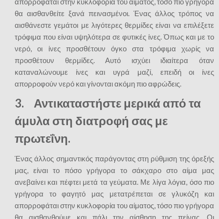
απορροφάται στην κυκλοφορία του αίματος, τόσο πιο γρήγορα
θα αισθανθείτε ξανά πεινασμένοι. Ένας άλλος τρόπος να
αισθάνεστε γεμάτοι με λιγότερες θερμίδες είναι να επιλέξετε
τρόφιμα που είναι υψηλότερα σε φυτικές ίνες. Όπως και με το
νερό, οι ίνες προσθέτουν όγκο στα τρόφιμα χωρίς να
προσθέτουν θερμίδες. Αυτό ισχύει ιδιαίτερα όταν
καταναλώνουμε ίνες και υγρά μαζί, επειδή οι ίνες
απορροφούν νερό και γίνονται ακόμη πιο αφρώδεις.
3. Αντικαταστήστε μερικά από τα
άμυλα στη διατροφή σας με
πρωτεΐνη.
Ένας άλλος σημαντικός παράγοντας στη ρύθμιση της όρεξής
μας, είναι το πόσο γρήγορα το σάκχαρο στο αίμα μας
ανεβαίνει και πέφτει μετά τα γεύματα. Με λίγα λόγια, όσο πιο
γρήγορα το φαγητό μας μετατρέπεται σε γλυκόζη και
απορροφάται στην κυκλοφορία του αίματος, τόσο πιο γρήγορα
θα αισθανθούμε και πάλι την αίσθηση της πείνας. Οι