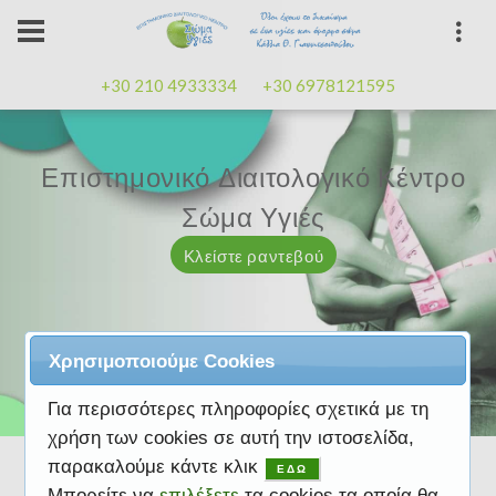
+30 210 4933334
+30 6978121595
Επιστημονικό Διαιτολογικό Κέντρο
Επιστημονικό Διαιτολογικό Κέντρο
Επαγγελματισμός, εμπειρία
Επαγγελματισμός, εμπειρία
Μαζί μας μπορείτε
καλή
καλή
Σώμα Υγιές
Σώμα Υγιές
διάθεση
διάθεση
Κλείστε ραντεβού
Κλείστε ραντεβού
Κλείστε ραντεβού
Κλείστε ραντεβού
Κλείστε ραντεβού
Χρησιμοποιούμε Cookies
Για περισσότερες πληροφορίες σχετικά με τη
χρήση των cookies σε αυτή την ιστοσελίδα,
παρακαλούμε κάντε κλικ
ΕΔΩ
Μπορείτε να
επιλέξετε
τα cookies τα οποία θα