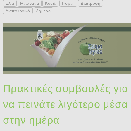
Ελιά
Μπανάνα
Κουίζ
Γιορτή
Διαιτροφή
Διαιτολογικό
3ημερο
Πρακτικές συμβουλές για
να πεινάτε λιγότερο μέσα
στην ημέρα