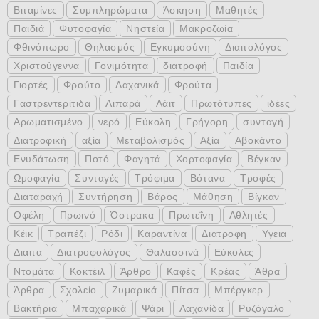
Βιταμίνες
Συμπληρώματα
Άσκηση
Μαθητές
Παιδιά
Φυτοφαγία
Νηστεία
Μακροζωία
Φθινόπωρο
Θηλασμός
Εγκυμοσύνη
Διαιτολόγος
Χριστούγεννα
Γονιμότητα
διατροφή
Παιδία
Γιορτές
Φρούτο
Λαχανικά
Φρούτα
Γαστρεντερίτιδα
Λιπαρά
Λάιτ
Πρωτότυπες
ιδέες
Αρωματισμένο
νερό
Εύκολη
Γρήγορη
συνταγή
Διατροφική
αξία
Μεταβολισμός
Αξία
Αβοκάντο
Ενυδάτωση
Ποτό
Φαγητά
Χορτοφαγία
Βέγκαν
Ωμοφαγία
Συνταγές
Τρόφιμα
Βότανα
Τροφές
Διαταραχή
Συντήρηση
Βάρος
Μάθηση
Βίγκαν
Οφέλη
Πρωινό
Όστρακα
Πρωτεΐνη
Αθλητές
Κέικ
Τραπέζι
Ρόδι
Καραντίνα
Διατροφη
Υγεια
Διαιτα
Διατροφολόγος
Θαλασσινά
Εύκολες
Ντομάτα
Κοκτέιλ
Άρθρο
Καφές
Κρέας
Άθρα
Άρθρα
Σχολείο
Ζυμαρικά
Πίτσα
Μπέργκερ
Βακτήρια
Μπαχαρικά
Ψάρι
Λαχανίδα
Ρυζόγαλο