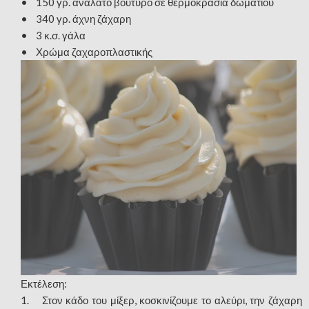
• 150 γρ. ανάλατο βούτυρο σε θερμοκρασία δωματίου
• 340 γρ. άχνη ζάχαρη
• 3 κ.σ. γάλα
• Χρώμα ζαχαροπλαστικής
Εκτέλεση:
1. Στον κάδο του μίξερ, κοσκινίζουμε το αλεύρι, την ζάχαρη