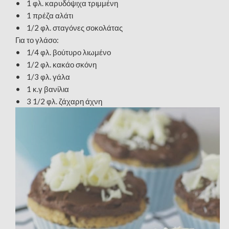
• 1 φλ. καρυδόψιχα τριμμένη
• 1 πρέζα αλάτι
• 1/2 φλ. σταγόνες σοκολάτας
Για το γλάσο:
• 1/4 φλ. βούτυρο λιωμένο
• 1/2 φλ. κακάο σκόνη
• 1/3 φλ. γάλα
• 1 κ.γ βανίλια
• 3 1/2 φλ. ζάχαρη άχνη