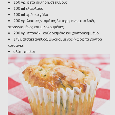
• 150 γρ. φέτα σκληρή, σε κύβους
• 100 ml ελαιόλαδο
• 100 ml φρέσκο γάλα
• 200 γρ. λιαστές ντομάτες διατηρημένες στο λάδι,
στραγγισμένες και ψιλοκομμένες
• 200 γρ. σπανάκι, καθαρισμένο και χοντροκομμένο
• 1/3 ματσάκι άνηθος, ψιλοκομμένος (χωρίς τα χοντρά
κοτσάνια)
• αλάτι, πιπέρι