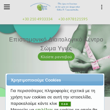
+30 210 4933334
+30 6978121595
Επιστημονικό Διαιτολογικό Κέντρο
Επιστημονικό Διαιτολογικό Κέντρο
Επαγγελματισμός, εμπειρία
Επαγγελματισμός, εμπειρία
Μαζί μας μπορείτε
καλή
καλή
Σώμα Υγιές
Σώμα Υγιές
διάθεση
διάθεση
Κλείστε ραντεβού
Κλείστε ραντεβού
Κλείστε ραντεβού
Κλείστε ραντεβού
Κλείστε ραντεβού
Χρησιμοποιούμε Cookies
Για περισσότερες πληροφορίες σχετικά με τη
χρήση των cookies σε αυτή την ιστοσελίδα,
παρακαλούμε κάντε κλικ
ΕΔΩ
Μπορείτε να
επιλέξετε
τα cookies τα οποία θα