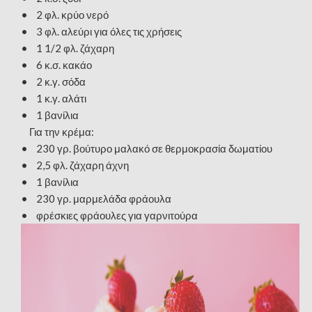
• 2 φλ. κρύο νερό
• 3 φλ. αλεύρι για όλες τις χρήσεις
• 1 1/2 φλ. ζάχαρη
• 6 κ.σ. κακάο
• 2 κ.γ. σόδα
• 1 κ.γ. αλάτι
• 1 βανίλια
Για την κρέμα:
• 230 γρ. βούτυρο μαλακό σε θερμοκρασία δωματίου
• 2,5 φλ. ζάχαρη άχνη
• 1 βανίλια
• 230 γρ. μαρμελάδα φράουλα
• φρέσκιες φράουλες για γαρνιτούρα