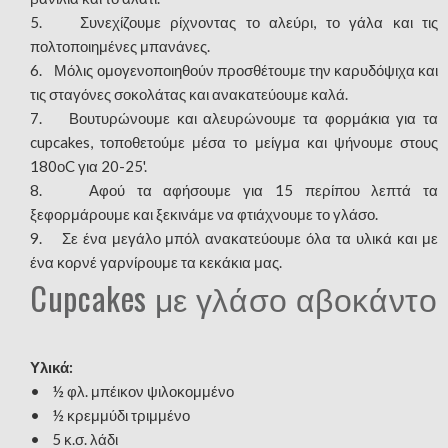
5. Συνεχίζουμε ρίχνοντας το αλεύρι, το γάλα και τις
πολτοποιημένες μπανάνες.
6. Μόλις ομογενοποιηθούν προσθέτουμε την καρυδόψιχα και
τις σταγόνες σοκολάτας και ανακατεύουμε καλά.
7. Βουτυρώνουμε και αλευρώνουμε τα φορμάκια για τα
cupcakes, τοποθετούμε μέσα το μείγμα και ψήνουμε στους
180οC για 20-25'.
8. Αφού τα αφήσουμε για 15 περίπου λεπτά τα
ξεφορμάρουμε και ξεκινάμε να φτιάχνουμε το γλάσο.
9. Σε ένα μεγάλο μπόλ ανακατεύουμε όλα τα υλικά και με
ένα κορνέ γαρνίρουμε τα κεκάκια μας.
Cupcakes με γλάσο αβοκάντο
Υλικά:
• ½ φλ. μπέικον ψιλοκομμένο
• ½ κρεμμύδι τριμμένο
• 5 κ.σ. λάδι