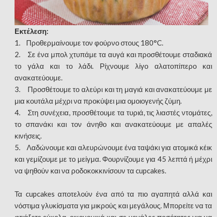
Εκτέλεση:
1. Προθερμαίνουμε τον φούρνο στους 180°C.
2. Σε ένα μπολ χτυπάμε τα αυγά και προσθέτουμε σταδιακά
το γάλα και το λάδι. Ρίχνουμε λίγο αλατοπίπερο και
ανακατεύουμε.
3. Προσθέτουμε το αλεύρι και τη μαγιά και ανακατεύουμε με
μια κουτάλα μέχρι να προκύψει μια ομοιογενής ζύμη.
4. Στη συνέχεια, προσθέτουμε τα τυριά, τις λιαστές ντομάτες,
το σπανάκι και τον άνηθο και ανακατεύουμε με απαλές
κινήσεις.
5. Λαδώνουμε και αλευρώνουμε ένα ταψάκι για ατομικά κέικ
και γεμίζουμε με το μείγμα. Φουρνίζουμε για 45 λεπτά ή μέχρι
να ψηθούν και να ροδοκοκκινίσουν τα cupcakes.
Τα cupcakes αποτελούν ένα από τα πιο αγαπητά αλλά και
νόστιμα γλυκίσματα για μικρούς και μεγάλους. Μπορείτε να τα
φτιάξετε εύκολα, οικονομικά και σε μεγάλες ποσότητες για να