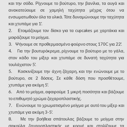
και την σόδα. Ρίχνουμε το βούτυρο, την βανίλια, τα αυγά και
ανακατεύουμε σε χαμηλή ταχύτητα μέχρις ότου να
ενσωματωθούν όλα τα υλικά. Τότε δυναμώνουμε την ταχύτητα
και χτυπάμε για 1'.
2. Ετοιμάζουμε τον δίσκο για τα cupcakes με χαρτάκια και
μοιράζουμε το μείγμα.
3. Ψήνουμε σε προθερμασμένο φούρνο στους 170C για 22'.
4. Για την βουτυρόκρεμα, ρίχνουμε το βούτυρο με το γάλα,
στον κάδο του μίξερ και χτυπάμε σε δυνατή ταχύτητα για
τουλάχιστον 5'.
5. Κοσκινίζουμε την άχνη ζάχαρη, και την ενώνουμε με το
βούτυρο, σε 2 δόσεις. Σε κάθε δόση που προσθέτουμε,
χτυπάμε για ακόμη 5'.
6. Από το μείγμα, αφαιρούμε 1 μικρή ποσότητα και βάζουμε
το επιθυμητό χρώμα ζαχαροπλαστικής.
7. Ενώνουμε το χρωματισμένο μείγμα με αυτό του μίξερ και
χτυπάμε για ακόμη 3-5'.
8. Με την βοήθεια σπάτουλας βάζουμε το μείγμα στην
σακούλα ζαχαροπλαστικής με κορνέ και στολίζουμε τα