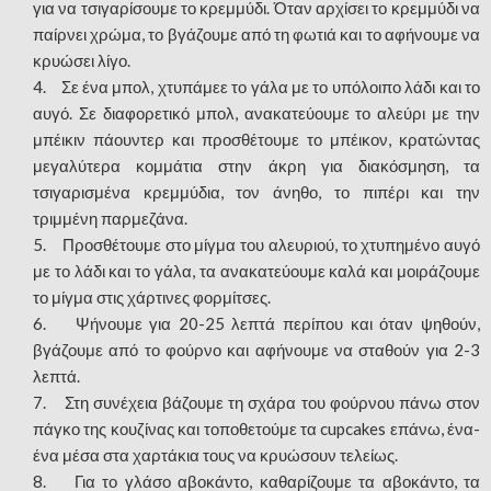
για να τσιγαρίσουμε το κρεμμύδι. Όταν αρχίσει το κρεμμύδι να
παίρνει χρώμα, το βγάζουμε από τη φωτιά και το αφήνουμε να
κρυώσει λίγο.
4. Σε ένα μπολ, χτυπάμεε το γάλα με το υπόλοιπο λάδι και το
αυγό. Σε διαφορετικό μπολ, ανακατεύουμε το αλεύρι με την
μπέικιν πάουντερ και προσθέτουμε το μπέικον, κρατώντας
μεγαλύτερα κομμάτια στην άκρη για διακόσμηση, τα
τσιγαρισμένα κρεμμύδια, τον άνηθο, το πιπέρι και την
τριμμένη παρμεζάνα.
5. Προσθέτουμε στο μίγμα του αλευριού, το χτυπημένο αυγό
με το λάδι και το γάλα, τα ανακατεύουμε καλά και μοιράζουμε
το μίγμα στις χάρτινες φορμίτσες.
6. Ψήνουμε για 20-25 λεπτά περίπου και όταν ψηθούν,
βγάζουμε από το φούρνο και αφήνουμε να σταθούν για 2-3
λεπτά.
7. Στη συνέχεια βάζουμε τη σχάρα του φούρνου πάνω στον
πάγκο της κουζίνας και τοποθετούμε τα cupcakes επάνω, ένα-
ένα μέσα στα χαρτάκια τους να κρυώσουν τελείως.
8. Για το γλάσο αβοκάντο, καθαρίζουμε τα αβοκάντο, τα