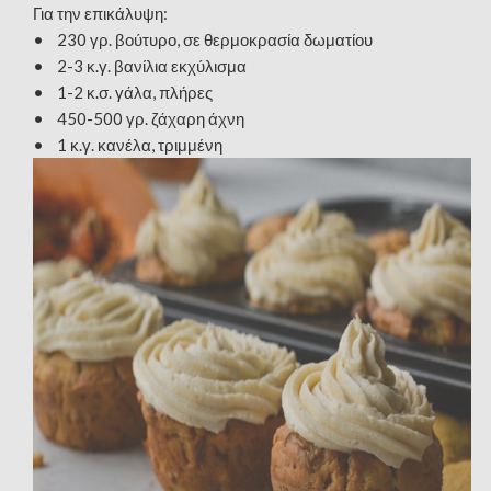
Για την επικάλυψη:
• 230 γρ. βούτυρο, σε θερμοκρασία δωματίου
• 2-3 κ.γ. βανίλια εκχύλισμα
• 1-2 κ.σ. γάλα, πλήρες
• 450-500 γρ. ζάχαρη άχνη
• 1 κ.γ. κανέλα, τριμμένη