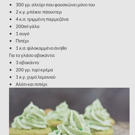
• 300 γρ. αλεύρι που φουσκώνει μόνο του
• 2 κ.γ. μπέικιν πάουντερ
• 4 κ.σ. τριμμένη παρμεζάνα
• 200ml γάλα
• 1 αυγό
• Πιπέρι
• 1 κ.σ. ψιλοκομμένο άνηθο
Για το γλάσο αβοκάντο:
• 3 αβοκάντο
• 200 γρ. τυρί κρέμα
• 1 κ.γ. χυμό λεμονιού
• Αλάτι και πιπέρι