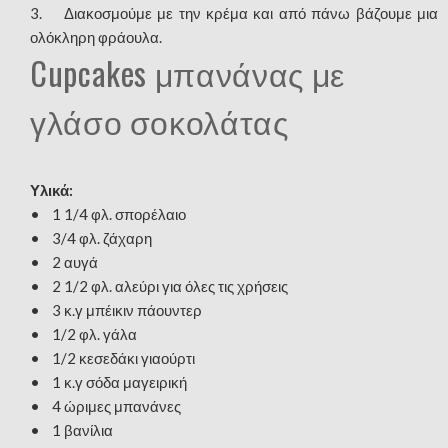
3. Διακοσμούμε με την κρέμα και από πάνω βάζουμε μια
ολόκληρη φράουλα.
Cupcakes μπανάνας με
γλάσο σοκολάτας
Υλικά:
• 1 1/4 φλ. σπορέλαιο
• 3/4 φλ. ζάχαρη
• 2 αυγά
• 2 1/2 φλ. αλεύρι για όλες τις χρήσεις
• 3 κ.γ μπέικιν πάουντερ
• 1/2 φλ. γάλα
• 1/2 κεσεδάκι γιαούρτι
• 1 κ.γ σόδα μαγειρική
• 4 ώριμες μπανάνες
• 1 βανίλια