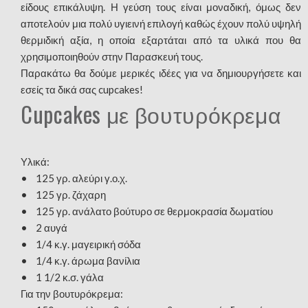
είδους επικάλυψη. Η γεύση τους είναι μοναδική, όμως δεν
αποτελούν μια πολύ υγιεινή επιλογή καθώς έχουν πολύ υψηλή
θερμιδική αξία, η οποία εξαρτάται από τα υλικά που θα
χρησιμοποιηθούν στην Παρασκευή τους.
Παρακάτω θα δούμε μερικές ιδέες για να δημιουργήσετε και
εσείς τα δικά σας cupcakes!
Cupcakes με βουτυρόκρεμα
Υλικά:
• 125 γρ. αλεύρι γ.ο.χ.
• 125 γρ. ζάχαρη
• 125 γρ. ανάλατο βούτυρο σε θερμοκρασία δωματίου
• 2 αυγά
• 1/4 κ.γ. μαγειρική σόδα
• 1/4 κ.γ. άρωμα βανίλια
• 1 1/2 κ.σ. γάλα
Για την βουτυρόκρεμα: