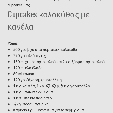
cupcakes μας.
Cupcakes κολοκύθας με
κανέλα
Υλικά:
• 500 γρ. ψίχα από πορτοκαλί κολοκύθα
• 270 γρ. αλεύρι γ.ο.χ.
• 150 ml χυμό πορτοκαλιού και 2 κ.σ. ξύσμα πορτοκαλιού
• 120 ml ελαιόλαδο
• 60 ml κονιάκ
• 120 γρ. ζάχαρη, κρυσταλλική
• 1 κ.γ. κανέλα, 1 κ.γ. τζίντζερ, ¼ κ.γ. γαρύφαλλο
• 1 κ.γ. βανίλια εκχύλισμα
• 1 κ.σ. μπέικιν πάουντερ
• ¼ κ.γ. σόδα μαγειρική
• Καρύδια θρυμματισμένα για το σερβίρισμα