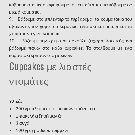
κόβουμε στη μέση, αφαιρούμε το κουκούτσι και τα κόβουμε σε
μικρά κομμάτια.
9. Βάζουμε στο μπλέντερ το τυρί κρέμα, τα κομματάκια του
αβοκάντο, τον χυμό του λεμονιού, αλατάκι και πιπέρι και τα
χτυπάμε να γίνουν κρέμα.
10. Βάζουμε την κρέμα σε σακούλα ζαχαροπλαστικής, και
βάζουμε πάνω στα κρύα cupcakes. Τα στολίζουμε με ένα
κομματάκι κριτσανιστό μπέικον.
Cupcakes με λιαστές
ντομάτες
Υλικά:
• 200 γρ. αλεύρι που φουσκώνει μόνο του
• 1 φακελάκι ξηρή μαγιά
• 3 αυγά
• 100 γρ. γραβιέρα τριμμένη