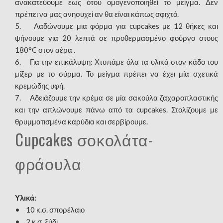
ανακατεύουμε έως ότου ομογενοποιηθεί το μείγμα. Δεν
πρέπει να μας ανησυχεί αν θα είναι κάπως σφιχτό.
5. Λαδώνουμε μια φόρμα για cupcakes με 12 θήκες και
ψήνουμε για 20 λεπτά σε προθερμασμένο φούρνο στους
180°C στον αέρα .
6. Για την επικάλυψη: Χτυπάμε όλα τα υλικά στον κάδο του
μίξερ με το σύρμα. Το μείγμα πρέπει να έχει μία σχετικά
κρεμώδης υφή.
7. Αδειάζουμε την κρέμα σε μία σακούλα ζαχαροπλαστικής
και την απλώνουμε πάνω από τα cupcakes. Στολίζουμε με
θρυμματισμένα καρύδια και σερβίρουμε.
Cupcakes σοκολάτα-
φράουλα
Υλικά:
• 10 κ.σ. σπορέλαιο
• 2 κ.σ. ξύδι