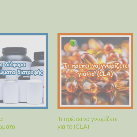
α
Τι πρέπει να γνωρίζετε
ώματα
για το (CLA)
ς