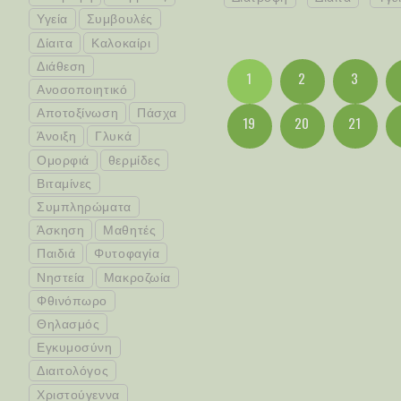
Υγεία
Συμβουλές
Δίαιτα
Καλοκαίρι
Διάθεση
1
2
3
Ανοσοποιητικό
Αποτοξίνωση
Πάσχα
19
20
21
Άνοιξη
Γλυκά
Ομορφιά
θερμίδες
Βιταμίνες
Συμπληρώματα
Άσκηση
Μαθητές
Παιδιά
Φυτοφαγία
Νηστεία
Μακροζωία
Φθινόπωρο
Θηλασμός
Εγκυμοσύνη
Διαιτολόγος
Χριστούγεννα