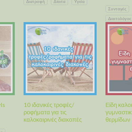
Διατροφή
Δίαιτα
Υγεία
Συνταγές
Διαιτολόγος
ls
10 ιδανικές τροφές/
Είδη καλο
ροφήματα για τις
γυμναστικ
καλοκαιρινές διακοπές
θερμίδων