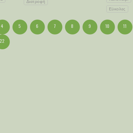
Διατροφή
Εύκολες
4
5
6
7
8
9
10
11
22