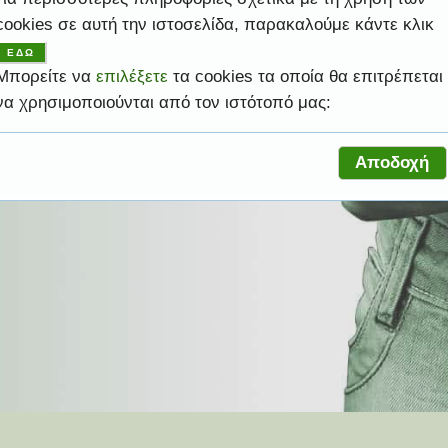
cookies σε αυτή την ιστοσελίδα, παρακαλούμε κάντε κλικ
ψηλές υπηρεσίες ώστε να σας βοηθήσει να
ελέσματα.
ροφική σας ανάγκη.
ελέσματα.
ροφική σας ανάγκη.
ας.
ΕΔΩ
Μπορείτε να
επιλέξετε
τα cookies τα οποία θα επιτρέπεται
να χρησιμοποιούνται από τον ιστότοπό μας:
Αποδοχή