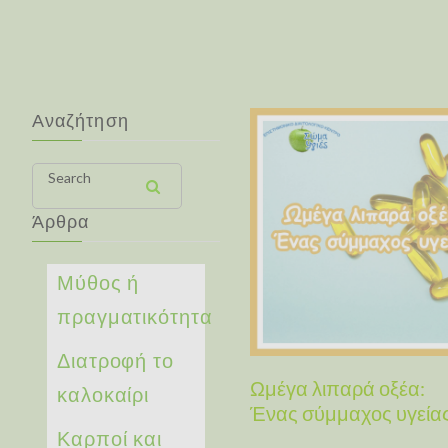
Αναζήτηση
Search
Άρθρα
Μύθος ή
πραγματικότητα
Διατροφή το
Ωμέγα λιπαρά οξέα:
καλοκαίρι
Ένας σύμμαχος υγεία
Καρποί και