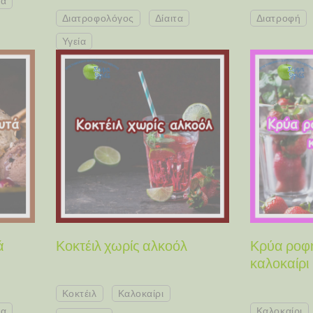
τα
Διατροφολόγος
Δίαιτα
Διατροφή
Υγεία
ά
Κοκτέιλ χωρίς αλκοόλ
Κρύα ροφή
καλοκαίρι
Κοκτέιλ
Καλοκαίρι
ία
Καλοκαίρι