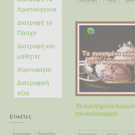
Διατροφή
Υγεία
Δίαι
Χριστούγεννα
Διατροφή το
Πάσχα
Διατροφή και
μαθητές
Χορτοφαγία
Διατροφική
αξία
Τα αγαπημένα παγωτ
του καλοκαιριού
Ετικέτες
Διατροφή
Θερμίδες
Διατροφή
Δίαιτα
Υγε