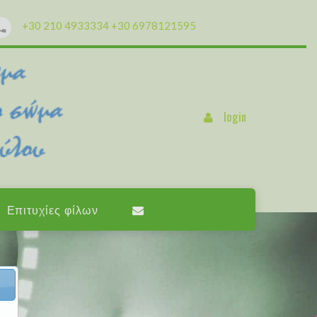
+30 210 4933334
+30 6978121595
login
Επιτυχίες φίλων