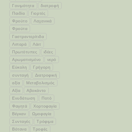
Γονιμότητα
διατροφή
Παιδία
Γιορτές
Φρούτο
Λαχανικά
Φρούτα
Γαστρεντερίτιδα
Λιπαρά
Λάιτ
Πρωτότυπες
ιδέες
Αρωματισμένο
νερό
Εύκολη
Γρήγορη
συνταγή
Διατροφική
αξία
Μεταβολισμός
Αξία
Αβοκάντο
Ενυδάτωση
Ποτό
Φαγητά
Χορτοφαγία
Βέγκαν
Ωμοφαγία
Συνταγές
Τρόφιμα
Βότανα
Τροφές