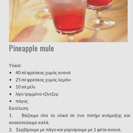
Pineapple mule
Υλικά:
• 40 ml φρέσκος χυμός ανανά
• 25 ml φρέσκος χυμός λεμόνι
• 10 ml μέλι
• λίγο τριμμένο τζίντζερ
• πάγος
Εκτέλεση:
1. Βάζουμε όλα τα υλικά σε ένα ποτήρι ανάμειξης και
ανακατεύουμε καλά.
2. Σερβίρουμε με πάγο και γαρνίρουμε με 1 φέτα ανανά.