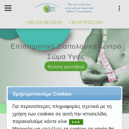
+30 210 4933334
+30 6978121595
Επιστημονικό Διαιτολογικό Κέντρο
Επιστημονικό Διαιτολογικό Κέντρο
Επαγγελματισμός, εμπειρία
Επαγγελματισμός, εμπειρία
Μαζί μας μπορείτε
καλή
καλή
Σώμα Υγιές
Σώμα Υγιές
διάθεση
διάθεση
Κλείστε ραντεβού
Κλείστε ραντεβού
Κλείστε ραντεβού
Κλείστε ραντεβού
Κλείστε ραντεβού
Χρησιμοποιούμε Cookies
Για περισσότερες πληροφορίες σχετικά με τη
χρήση των cookies σε αυτή την ιστοσελίδα,
παρακαλούμε κάντε κλικ
ΕΔΩ
Μπορείτε να
επιλέξετε
τα cookies τα οποία θα