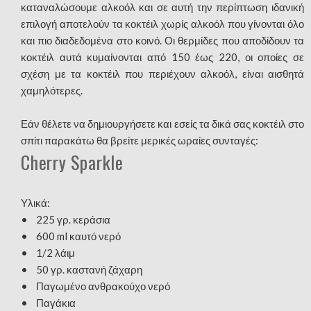
καταναλώσουμε αλκοόλ και σε αυτή την περίπτωση ιδανική
επιλογή αποτελούν τα κοκτέιλ χωρίς αλκοόλ που γίνονται όλο
και πιο διαδεδομένα στο κοινό. Οι θερμίδες που αποδίδουν τα
κοκτέιλ αυτά κυμαίνονται από 150 έως 220, οι οποίες σε
σχέση με τα κοκτέιλ που περιέχουν αλκοόλ, είναι αισθητά
χαμηλότερες.
Εάν θέλετε να δημιουργήσετε και εσείς τα δικά σας κοκτέιλ στο
σπίτι παρακάτω θα βρείτε μερικές ωραίες συνταγές:
Cherry Sparkle
Υλικά:
• 225 γρ. κεράσια
• 600 ml καυτό νερό
• 1/2 λάιμ
• 50 γρ. καστανή ζάχαρη
• Παγωμένο ανθρακούχο νερό
• Παγάκια