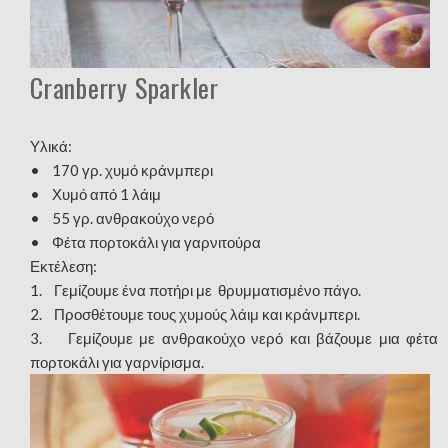
Cranberry Sparkler
Υλικά:
• 170 γρ. χυμό κράνμπερι
• Χυμό από 1 λάιμ
• 55 γρ. ανθρακούχο νερό
• Φέτα πορτοκάλι για γαρνιτούρα
Εκτέλεση:
1. Γεμίζουμε ένα ποτήρι με θρυμματισμένο πάγο.
2. Προσθέτουμε τους χυμούς λάιμ και κράνμπερι.
3. Γεμίζουμε με ανθρακούχο νερό και βάζουμε μια φέτα
πορτοκάλι για γαρνίρισμα.