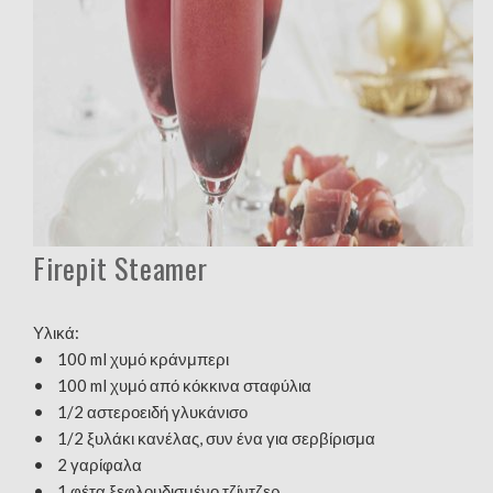
Firepit Steamer
Υλικά:
• 100 ml χυμό κράνμπερι
• 100 ml χυμό από κόκκινα σταφύλια
• 1/2 αστεροειδή γλυκάνισο
• 1/2 ξυλάκι κανέλας, συν ένα για σερβίρισμα
• 2 γαρίφαλα
• 1 φέτα ξεφλουδισμένο τζίντζερ