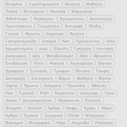
Βιταμίνες
Συμπληρώματα
Άσκηση
Μαθητές
Παιδιά
Φυτοφαγία
Νηστεία
Μακροζωία
Φθινόπωρο
Θηλασμός
Εγκυμοσύνη
Διαιτολόγος
Χριστούγεννα
Γονιμότητα
διατροφή
Παιδία
Γιορτές
Φρούτο
Λαχανικά
Φρούτα
Γαστρεντερίτιδα
Λιπαρά
Λάιτ
Πρωτότυπες
ιδέες
Αρωματισμένο
νερό
Εύκολη
Γρήγορη
συνταγή
Διατροφική
αξία
Μεταβολισμός
Αξία
Αβοκάντο
Ενυδάτωση
Ποτό
Φαγητά
Χορτοφαγία
Βέγκαν
Ωμοφαγία
Συνταγές
Τρόφιμα
Βότανα
Τροφές
Διαταραχή
Συντήρηση
Βάρος
Μάθηση
Βίγκαν
Οφέλη
Πρωινό
Όστρακα
Πρωτεΐνη
Αθλητές
Κέικ
Τραπέζι
Ρόδι
Καραντίνα
Διατροφη
Υγεια
Διαιτα
Διατροφολόγος
Θαλασσινά
Εύκολες
Ντομάτα
Κοκτέιλ
Άρθρο
Καφές
Κρέας
Άθρα
Άρθρα
Σχολείο
Ζυμαρικά
Πίτσα
Μπέργκερ
Βακτήρια
Μπαχαρικά
Ψάρι
Λαχανίδα
Ρυζόγαλο