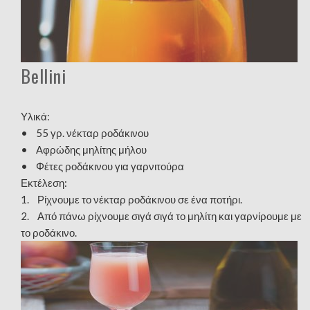
Bellini
Υλικά:
• 55 γρ. νέκταρ ροδάκινου
• Αφρώδης μηλίτης μήλου
• Φέτες ροδάκινου για γαρνιτούρα
Εκτέλεση:
1. Ρίχνουμε το νέκταρ ροδάκινου σε ένα ποτήρι.
2. Από πάνω ρίχνουμε σιγά σιγά το μηλίτη και γαρνίρουμε με
το ροδάκινο.