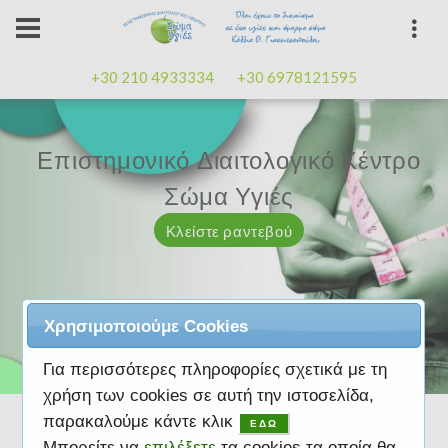
+30 210 4933334
+30 6978121595
Επιστημονικό Διαιτολογικό Κέντρο
Επιστημονικό Διαιτολογικό Κέντρο
Επαγγελματισμός, εμπειρία
Επαγγελματισμός, εμπειρία
Μαζί μας μπορείτε
καλή
καλή
Σώμα Υγιές
Σώμα Υγιές
διάθεση
διάθεση
Κλείστε ραντεβού
Κλείστε ραντεβού
Κλείστε ραντεβού
Κλείστε ραντεβού
Κλείστε ραντεβού
Χρησιμοποιούμε Cookies
Για περισσότερες πληροφορίες σχετικά με τη
χρήση των cookies σε αυτή την ιστοσελίδα,
παρακαλούμε κάντε κλικ
ΕΔΩ
Μπορείτε να
επιλέξετε
τα cookies τα οποία θα