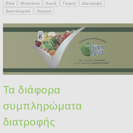
Ελιά
Μπανάνα
Κουίζ
Γιορτή
Διαιτροφή
Διαιτολογικό
3ημερο
Τα διάφορα
συμπληρώματα
διατροφής