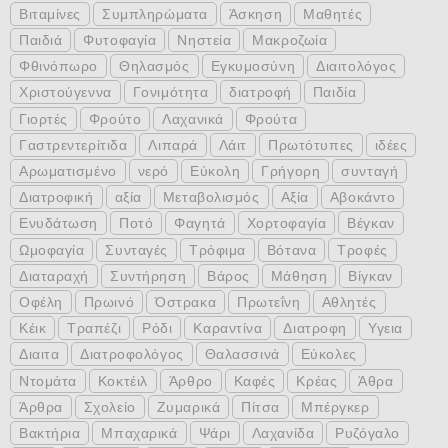
Βιταμίνες
Συμπληρώματα
Άσκηση
Μαθητές
Παιδιά
Φυτοφαγία
Νηστεία
Μακροζωία
Φθινόπωρο
Θηλασμός
Εγκυμοσύνη
Διαιτολόγος
Χριστούγεννα
Γονιμότητα
διατροφή
Παιδία
Γιορτές
Φρούτο
Λαχανικά
Φρούτα
Γαστρεντερίτιδα
Λιπαρά
Λάιτ
Πρωτότυπες
ιδέες
Αρωματισμένο
νερό
Εύκολη
Γρήγορη
συνταγή
Διατροφική
αξία
Μεταβολισμός
Αξία
Αβοκάντο
Ενυδάτωση
Ποτό
Φαγητά
Χορτοφαγία
Βέγκαν
Ωμοφαγία
Συνταγές
Τρόφιμα
Βότανα
Τροφές
Διαταραχή
Συντήρηση
Βάρος
Μάθηση
Βίγκαν
Οφέλη
Πρωινό
Όστρακα
Πρωτεΐνη
Αθλητές
Κέικ
Τραπέζι
Ρόδι
Καραντίνα
Διατροφη
Υγεια
Διαιτα
Διατροφολόγος
Θαλασσινά
Εύκολες
Ντομάτα
Κοκτέιλ
Άρθρο
Καφές
Κρέας
Άθρα
Άρθρα
Σχολείο
Ζυμαρικά
Πίτσα
Μπέργκερ
Βακτήρια
Μπαχαρικά
Ψάρι
Λαχανίδα
Ρυζόγαλο