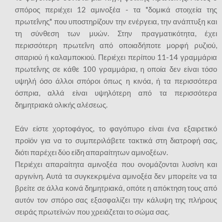
σπόρος περιέχει 12 αμινοξέα - τα "δομικά στοιχεία της
πρωτεΐνης" που υποστηρίζουν την ενέργεια, την ανάπτυξη και
τη σύνθεση των μυών. Στην πραγματικότητα, έχει
περισσότερη πρωτεΐνη από οποιαδήποτε μορφή ρυζιού,
σιταριού ή καλαμποκιού. Περιέχει περίπου 11-14 γραμμάρια
πρωτεΐνης σε κάθε 100 γραμμάρια, η οποία δεν είναι τόσο
υψηλή όσο άλλοι σπόροι όπως η κινόα, ή τα περισσότερα
όσπρια, αλλά είναι υψηλότερη από τα περισσότερα
δημητριακά ολικής αλέσεως.
Εάν είστε χορτοφάγος, το φαγόπυρο είναι ένα εξαιρετικό
προϊόν για να το συμπεριλάβετε τακτικά στη διατροφή σας,
διότι παρέχει δύο είδη απαραίτητων αμινοξέων.
Περιέχει απαραίτητα αμινοξέα που ονομάζονται λυσίνη και
αργινίνη. Αυτά τα συγκεκριμένα αμινοξέα δεν μπορείτε να τα
βρείτε σε άλλα κοινά δημητριακά, οπότε η απόκτηση τους από
αυτόν τον σπόρο σας εξασφαλίζει την κάλυψη της πλήρους
σειράς πρωτεϊνών που χρειάζεται το σώμα σας.