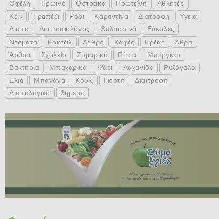
Οφέλη
Πρωινό
Όστρακα
Πρωτεΐνη
Αθλητές
Κέικ
Τραπέζι
Ρόδι
Καραντίνα
Διατροφη
Υγεια
Διαιτα
Διατροφολόγος
Θαλασσινά
Εύκολες
Ντομάτα
Κοκτέιλ
Άρθρο
Καφές
Κρέας
Άθρα
Άρθρα
Σχολείο
Ζυμαρικά
Πίτσα
Μπέργκερ
Βακτήρια
Μπαχαρικά
Ψάρι
Λαχανίδα
Ρυζόγαλο
Ελιά
Μπανάνα
Κουίζ
Γιορτή
Διαιτροφή
Διαιτολογικό
3ημερο