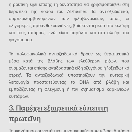
η ρουτίνη έχει επίσης τη δυνατότητα να χρησιμοποιηθεί στη
θεραπεία της νόσου του Alzheimer. Τα αντιοξειδωτικά,
συμπεριλαμβανομένων των φλαβονοειδών, όπως οι
ολιγομερείς προανθοκυανιδίνες, βρίσκονται μέσα στα κελύφη
και τους σπόρους, ενώ είναι παρόντα και στο αλεύρι του
φαγόπυρου.
Τα πολυφαινολικά αντιοξειδωτικά δρουν ως θεραπευτικά
μέσα κατά της βλάβης των ελεύθερων ριζών, που
ονομάζονται επίσης αντιδραστικά είδη οξυγόνου ή "οξειδωτικό
στρες". Τα αντιοξειδωτικά υποστηρίζουν την κυτταρική
λειτουργία προστατεύοντας το DNA από βλάβη και
εμποδίζοντας τη φλεγμονή ή τον σχηματισμό καρκινικών
κυττάρων.
3. Παρέχει εξαιρετικά εύπεπτη
πρωτεΐνη
Το φαγόπυρο συνιστά μια πηγή φυτικής πρωτεΐνης. Αυτός ο