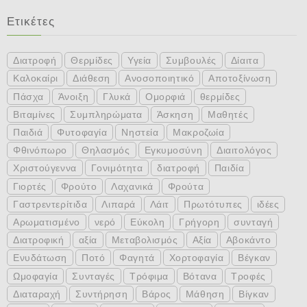
Ετικέτες
Διατροφή
Θερμίδες
Υγεία
Συμβουλές
Δίαιτα
Καλοκαίρι
Διάθεση
Ανοσοποιητικό
Αποτοξίνωση
Πάσχα
Άνοιξη
Γλυκά
Ομορφιά
θερμίδες
Βιταμίνες
Συμπληρώματα
Άσκηση
Μαθητές
Παιδιά
Φυτοφαγία
Νηστεία
Μακροζωία
Φθινόπωρο
Θηλασμός
Εγκυμοσύνη
Διαιτολόγος
Χριστούγεννα
Γονιμότητα
διατροφή
Παιδία
Γιορτές
Φρούτο
Λαχανικά
Φρούτα
Γαστρεντερίτιδα
Λιπαρά
Λάιτ
Πρωτότυπες
ιδέες
Αρωματισμένο
νερό
Εύκολη
Γρήγορη
συνταγή
Διατροφική
αξία
Μεταβολισμός
Αξία
Αβοκάντο
Ενυδάτωση
Ποτό
Φαγητά
Χορτοφαγία
Βέγκαν
Ωμοφαγία
Συνταγές
Τρόφιμα
Βότανα
Τροφές
Διαταραχή
Συντήρηση
Βάρος
Μάθηση
Βίγκαν