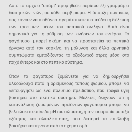
Αυτό το αρχαίο "σιτάρι" προμηθεύει περίπου έξι γραμμάρια
διαιτητικών ινών, σε κάθε σερβίρισμα. Η ύπαρξη των ινών,
σας κάνουν να αισθάνεστε γεμάτοι και επισπεύδει τη διέλευση
των τροφίμων μέσω του πεπτικού σωλήνα. Αυτό είναι
σημαντικό για τη ρύθμιση των κινήσεων του εντέρου. Το
φαγόπυρο, μπορεί ακόμη και να προστατεύει τα πεπτικά
όργανα από τον καρκίνο, τη μόλυνση και άλλα αρνητικά
συμπτώματα εμποδίζοντας το οξειδωτικό στρες μέσα στο
παχύ έντερο και στο πεπτικό σύστημα.
Όταν το φαγόπυρο ζυμώνεται για να δημιουργήσει
αλκοολούχα ποτά ή ορισμένους τύπους ψωμιού, μπορεί να
λειτουργήσει ως ένα πολύτιμο πρεβιοτικό, που τρέφει υγιή
βακτήρια στο πεπτικό σύστημα. Μελέτες δείχνουν ότι η
κατανάλωση ζυμωμένων προϊόντων φαγόπυρου μπορεί να
βελτιώσει το επίπεδο pH του σώματος, ή την ισορροπία μεταξύ
οξύτητας και αλκαλικότητας, που διατηρεί τα επιβλαβή
βακτήρια και τη νόσο από το σχηματισμό.