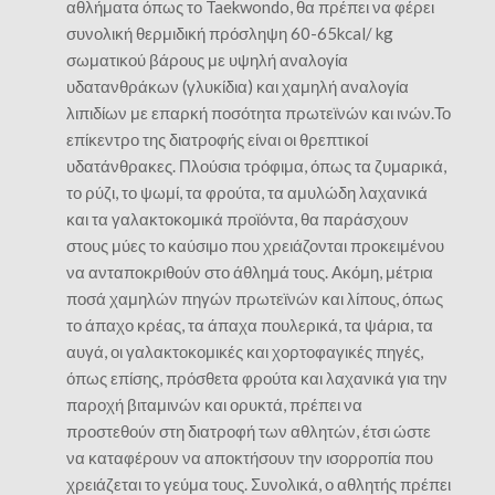
αθλήματα όπως το Taekwondo, θα πρέπει να φέρει
συνολική θερμιδική πρόσληψη 60-65kcal/ kg
σωματικού βάρους με υψηλή αναλογία
υδατανθράκων (γλυκίδια) και χαμηλή αναλογία
λιπιδίων με επαρκή ποσότητα πρωτεϊνών και ινών.Το
επίκεντρο της διατροφής είναι οι θρεπτικοί
υδατάνθρακες. Πλούσια τρόφιμα, όπως τα ζυμαρικά,
το ρύζι, το ψωμί, τα φρούτα, τα αμυλώδη λαχανικά
και τα γαλακτοκομικά προϊόντα, θα παράσχουν
στους μύες το καύσιμο που χρειάζονται προκειμένου
να ανταποκριθούν στο άθλημά τους. Ακόμη, μέτρια
ποσά χαμηλών πηγών πρωτεϊνών και λίπους, όπως
το άπαχο κρέας, τα άπαχα πουλερικά, τα ψάρια, τα
αυγά, οι γαλακτοκομικές και χορτοφαγικές πηγές,
όπως επίσης, πρόσθετα φρούτα και λαχανικά για την
παροχή βιταμινών και ορυκτά, πρέπει να
προστεθούν στη διατροφή των αθλητών, έτσι ώστε
να καταφέρουν να αποκτήσουν την ισορροπία που
χρειάζεται το γεύμα τους. Συνολικά, ο αθλητής πρέπει