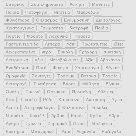
Βιταμίνες
Συμπληρώματα
Άσκηση
Μαθητές
Παιδιά
Φυτοφαγία
Νηστεία
Μακροζωία
Φθινόπωρο
Θηλασμός
Εγκυμοσύνη
Διαιτολόγος
Χριστούγεννα
Γονιμότητα
διατροφή
Παιδία
Γιορτές
Φρούτο
Λαχανικά
Φρούτα
Γαστρεντερίτιδα
Λιπαρά
Λάιτ
Πρωτότυπες
ιδέες
Αρωματισμένο
νερό
Εύκολη
Γρήγορη
συνταγή
Διατροφική
αξία
Μεταβολισμός
Αξία
Αβοκάντο
Ενυδάτωση
Ποτό
Φαγητά
Χορτοφαγία
Βέγκαν
Ωμοφαγία
Συνταγές
Τρόφιμα
Βότανα
Τροφές
Διαταραχή
Συντήρηση
Βάρος
Μάθηση
Βίγκαν
Οφέλη
Πρωινό
Όστρακα
Πρωτεΐνη
Αθλητές
Κέικ
Τραπέζι
Ρόδι
Καραντίνα
Διατροφη
Υγεια
Διαιτα
Διατροφολόγος
Θαλασσινά
Εύκολες
Ντομάτα
Κοκτέιλ
Άρθρο
Καφές
Κρέας
Άθρα
Άρθρα
Σχολείο
Ζυμαρικά
Πίτσα
Μπέργκερ
Βακτήρια
Μπαχαρικά
Ψάρι
Λαχανίδα
Ρυζόγαλο