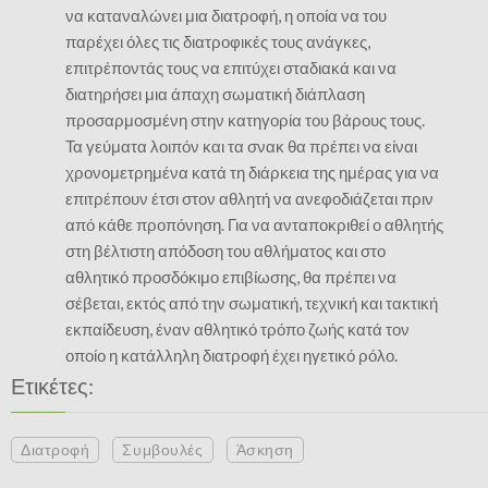
να καταναλώνει μια διατροφή, η οποία να του
παρέχει όλες τις διατροφικές τους ανάγκες,
επιτρέποντάς τους να επιτύχει σταδιακά και να
διατηρήσει μια άπαχη σωματική διάπλαση
προσαρμοσμένη στην κατηγορία του βάρους τους.
Τα γεύματα λοιπόν και τα σνακ θα πρέπει να είναι
χρονομετρημένα κατά τη διάρκεια της ημέρας για να
επιτρέπουν έτσι στον αθλητή να ανεφοδιάζεται πριν
από κάθε προπόνηση. Για να ανταποκριθεί ο αθλητής
στη βέλτιστη απόδοση του αθλήματος και στο
αθλητικό προσδόκιμο επιβίωσης, θα πρέπει να
σέβεται, εκτός από την σωματική, τεχνική και τακτική
εκπαίδευση, έναν αθλητικό τρόπο ζωής κατά τον
οποίο η κατάλληλη διατροφή έχει ηγετικό ρόλο.
Ετικέτες:
Διατροφή
Συμβουλές
Άσκηση