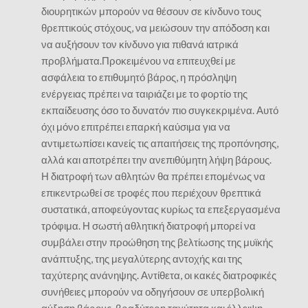
διουρητικών μπορούν να θέσουν σε κίνδυνο τους
θρεπτικούς στόχους, να μειώσουν την απόδοση και
να αυξήσουν τον κίνδυνο για πιθανά ιατρικά
προβλήματα.Προκειμένου να επιτευχθεί με
ασφάλεια το επιθυμητό βάρος, η πρόσληψη
ενέργειας πρέπει να ταιριάζει με το φορτίο της
εκπαίδευσης όσο το δυνατόν πιο συγκεκριμένα. Αυτό
όχι μόνο επιτρέπει επαρκή καύσιμα για να
αντιμετωπίσει κανείς τις απαιτήσεις της προπόνησης,
αλλά και αποτρέπει την ανεπιθύμητη λήψη βάρους.
Η διατροφή των αθλητών θα πρέπει επομένως να
επικεντρωθεί σε τροφές που περιέχουν θρεπτικά
συστατικά, αποφεύγοντας κυρίως τα επεξεργασμένα
τρόφιμα. Η σωστή αθλητική διατροφή μπορεί να
συμβάλει στην προώθηση της βελτίωσης της μυϊκής
ανάπτυξης, της μεγαλύτερης αντοχής και της
ταχύτερης ανάνηψης. Αντίθετα, οι κακές διατροφικές
συνήθειες μπορούν να οδηγήσουν σε υπερβολική