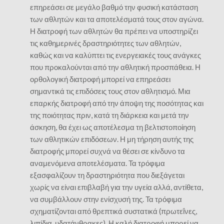
επηρεάσει σε μεγάλο βαθμό την φυσική κατάσταση
των αθλητών και τα αποτελέσματά τους στον αγώνα.
Η διατροφή των αθλητών θα πρέπει να υποστηρίζει
τις καθημερινές δραστηριότητες των αθλητών,
καθώς και να καλύπτει τις ενεργειακές τους ανάγκες
που προκαλούνται από την αθλητική προσπάθεια. Η
ορθολογική διατροφή μπορεί να επηρεάσει
σημαντικά τις επιδόσεις τους στον αθλητισμό. Μια
επαρκής διατροφή από την άποψη της ποσότητας και
της ποιότητας πριν, κατά τη διάρκεια και μετά την
άσκηση, θα έχει ως αποτέλεσμα τη βελτιστοποίηση
των αθλητικών επιδόσεων. Η μη τήρηση αυτής της
διατροφής μπορεί συχνά να θέσει σε κίνδυνο τα
αναμενόμενα αποτελέσματα. Τα τρόφιμα
εξασφαλίζουν τη δραστηριότητα που διεξάγεται
χωρίς να είναι επιβλαβή για την υγεία αλλά, αντίθετα,
να συμβάλλουν στην ενίσχυσή της. Τα τρόφιμα
σχηματίζονται από θρεπτικά συστατικά (πρωτεΐνες,
λιπίδια, υδατάνθρακες). Η καλή διατροφή μπορεί να