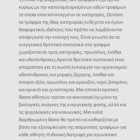
κυρίως με την κατανομή ορισμένων ειδών τροφίμων
τα οποία είναι καταταγμένα σε κατηγορίες. Ωστόσο,
τα τρόφιμα της ίδιας κατηγορίας ενδέχεται να έχουν
διαφορετικές ιδιότητες που πρέπει να λαμβάνονται
υπόψη κατά την επιλογή τους. Είναι γνωστό ότι τα
ενεργειακά θρεπτικά συστατικά στα τρόφιμα
χωρίζονται σε τρεις κατηγορίες: πρωτεΐνες, λιπίδια
και υδατάνθρακες.Αρκετά θρεπτικά συστατικά είναι
απαραίτητα για τη σωστή λειτουργία του οργανισμού:
υδατάνθρακες και μορφές ζάχαρης, λιπίδια και
λιπαρά οξέα, πρωτεΐνες και αμινοξέα, νερό, βιταμίνες
και ορυκτά και ιχνοστοιχεία. Μια αποτελεσματική
δίαιτα αθλητών πρέπει να ικανοποιεί όχι μόνο τις
βιολογικές ανάγκες της ενεργειακής φύσης, αλλά και
τις ψυχολογικές και κοινωνικές. Μια καλά
διαρθρωμένη δίαιτα θα πρέπει να καθορίζεται με
βάση την εξατομίκευση της ισορροπίας τροφίμων για
κάθε αθλητή. Η ιδανική διατροφή για αγωνιστικά