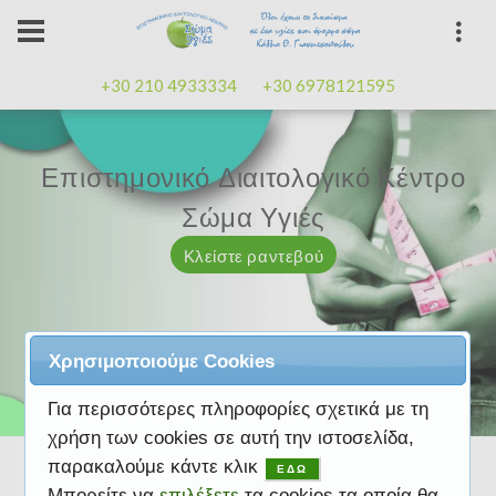
+30 210 4933334
+30 6978121595
Επιστημονικό Διαιτολογικό Κέντρο
Επιστημονικό Διαιτολογικό Κέντρο
Επαγγελματισμός, εμπειρία
Επαγγελματισμός, εμπειρία
Μαζί μας μπορείτε
καλή
καλή
Σώμα Υγιές
Σώμα Υγιές
διάθεση
διάθεση
Κλείστε ραντεβού
Κλείστε ραντεβού
Κλείστε ραντεβού
Κλείστε ραντεβού
Κλείστε ραντεβού
Χρησιμοποιούμε Cookies
Για περισσότερες πληροφορίες σχετικά με τη
χρήση των cookies σε αυτή την ιστοσελίδα,
παρακαλούμε κάντε κλικ
ΕΔΩ
Μπορείτε να
επιλέξετε
τα cookies τα οποία θα