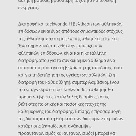
αύξηση βάρους, βραδύτερη ταχύτητα και έλλειψη
ενέργειας.
Διατροφή και taekwondo Η βελτίωση των αθλητικών
επιδόσεων είναι ένας από τους σημαντικούς στόχους
της αθλητικής επιστήμης και της αθλητικής ιατρικής.
Ένα σημαντικό στοιχείο στην επίτευξη των
αθλητικών επιδόσεων, είναι και η κατάλληλη
διατροφή, όπου για το συγκεκριμένο άθλημα είναι
απαραίτητη τόσο για τη βελτίωση της απόδοσης, όσο
και για τη διατήρηση της υγείας των αθλητών. Στη
διατροφή του κάθε αθλητή, συμπεριλαμβανομένου
του επαγγελματία του Taekwondo, ο αθλητής θα
πρέπει να βρει τις κατάλληλες θερμίδες και τις
βέλτιστες ποιοτικές και ποσοτικές πτυχές της
καθημερινής του διατροφής. Επίσης, η προσαρμογή
της δίαιτας κατά τη διάρκεια των διαφόρων περιόδων
κατάρτισης (εκπαίδευση, ανάκαμψη,
προανταγωνισμός και ανταγωνισμός) μπορεί να