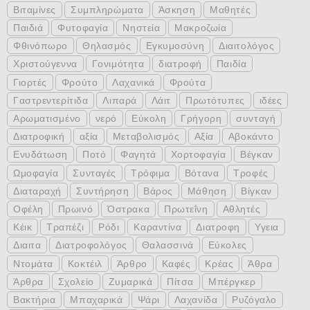
Βιταμίνες
Συμπληρώματα
Άσκηση
Μαθητές
Παιδιά
Φυτοφαγία
Νηστεία
Μακροζωία
Φθινόπωρο
Θηλασμός
Εγκυμοσύνη
Διαιτολόγος
Χριστούγεννα
Γονιμότητα
διατροφή
Παιδία
Γιορτές
Φρούτο
Λαχανικά
Φρούτα
Γαστρεντερίτιδα
Λιπαρά
Λάιτ
Πρωτότυπες
ιδέες
Αρωματισμένο
νερό
Εύκολη
Γρήγορη
συνταγή
Διατροφική
αξία
Μεταβολισμός
Αξία
Αβοκάντο
Ενυδάτωση
Ποτό
Φαγητά
Χορτοφαγία
Βέγκαν
Ωμοφαγία
Συνταγές
Τρόφιμα
Βότανα
Τροφές
Διαταραχή
Συντήρηση
Βάρος
Μάθηση
Βίγκαν
Οφέλη
Πρωινό
Όστρακα
Πρωτεΐνη
Αθλητές
Κέικ
Τραπέζι
Ρόδι
Καραντίνα
Διατροφη
Υγεια
Διαιτα
Διατροφολόγος
Θαλασσινά
Εύκολες
Ντομάτα
Κοκτέιλ
Άρθρο
Καφές
Κρέας
Άθρα
Άρθρα
Σχολείο
Ζυμαρικά
Πίτσα
Μπέργκερ
Βακτήρια
Μπαχαρικά
Ψάρι
Λαχανίδα
Ρυζόγαλο