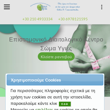
+30 210 4933334
+30 6978121595
Επιστημονικό Διαιτολογικό Κέντρο
Επιστημονικό Διαιτολογικό Κέντρο
Επαγγελματισμός, εμπειρία
Επαγγελματισμός, εμπειρία
Μαζί μας μπορείτε
καλή
καλή
Σώμα Υγιές
Σώμα Υγιές
διάθεση
διάθεση
Κλείστε ραντεβού
Κλείστε ραντεβού
Κλείστε ραντεβού
Κλείστε ραντεβού
Κλείστε ραντεβού
Χρησιμοποιούμε Cookies
Για περισσότερες πληροφορίες σχετικά με τη
χρήση των cookies σε αυτή την ιστοσελίδα,
παρακαλούμε κάντε κλικ
ΕΔΩ
Μπορείτε να
επιλέξετε
τα cookies τα οποία θα