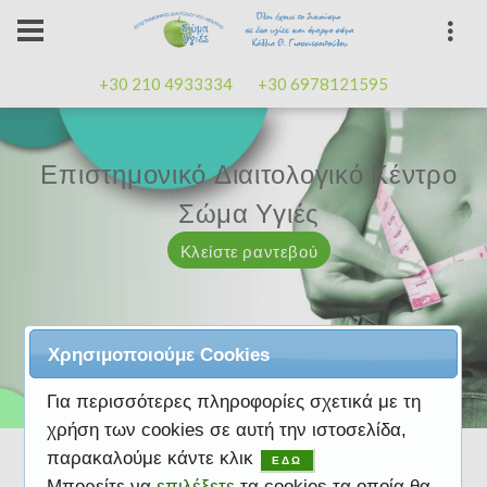
+30 210 4933334
+30 6978121595
Επιστημονικό Διαιτολογικό Κέντρο
Επιστημονικό Διαιτολογικό Κέντρο
Επαγγελματισμός, εμπειρία
Επαγγελματισμός, εμπειρία
Μαζί μας μπορείτε
καλή
καλή
Σώμα Υγιές
Σώμα Υγιές
διάθεση
διάθεση
Κλείστε ραντεβού
Κλείστε ραντεβού
Κλείστε ραντεβού
Κλείστε ραντεβού
Κλείστε ραντεβού
Χρησιμοποιούμε Cookies
Για περισσότερες πληροφορίες σχετικά με τη
χρήση των cookies σε αυτή την ιστοσελίδα,
παρακαλούμε κάντε κλικ
ΕΔΩ
Μπορείτε να
επιλέξετε
τα cookies τα οποία θα