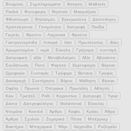
Βιταμίνες
Συμπληρώματα
Άσκηση
Μαθητές
Παιδιά
Φυτοφαγία
Νηστεία
Μακροζωία
Φθινόπωρο
Θηλασμός
Εγκυμοσύνη
Διαιτολόγος
Χριστούγεννα
Γονιμότητα
διατροφή
Παιδία
Γιορτές
Φρούτο
Λαχανικά
Φρούτα
Γαστρεντερίτιδα
Λιπαρά
Λάιτ
Πρωτότυπες
ιδέες
Αρωματισμένο
νερό
Εύκολη
Γρήγορη
συνταγή
Διατροφική
αξία
Μεταβολισμός
Αξία
Αβοκάντο
Ενυδάτωση
Ποτό
Φαγητά
Χορτοφαγία
Βέγκαν
Ωμοφαγία
Συνταγές
Τρόφιμα
Βότανα
Τροφές
Διαταραχή
Συντήρηση
Βάρος
Μάθηση
Βίγκαν
Οφέλη
Πρωινό
Όστρακα
Πρωτεΐνη
Αθλητές
Κέικ
Τραπέζι
Ρόδι
Καραντίνα
Διατροφη
Υγεια
Διαιτα
Διατροφολόγος
Θαλασσινά
Εύκολες
Ντομάτα
Κοκτέιλ
Άρθρο
Καφές
Κρέας
Άθρα
Άρθρα
Σχολείο
Ζυμαρικά
Πίτσα
Μπέργκερ
Βακτήρια
Μπαχαρικά
Ψάρι
Λαχανίδα
Ρυζόγαλο