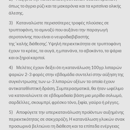
όπως το άγριο ρύζι και τα μακαρόνια και τα κριτσίνια ολικής
άλεσης.
3) Καταναλώστε περισσότερες τροφές πλούσιες σε
τρυπτοφάνη, το αμινοξύ που αυξάνει την παραγωγή
σεροτονίνης που είναι ο νευροδιαβιβαστής
της ‘καλής διάθεσης’. Υψηλή περιεκτικότητα σε τρυπτοφάνη
έχουν το κρέας, τα αυγά, η μπανάνα, το αβοκάντο, τα ψάρια
και οι ξηροί καρποί.
4) Μελέτες έχουν δείξει ότι η κατανάλωση 100γρ λιπαρών
ψαριών 2-3 φορές στην εβδομάδα συντελεί στην αύξηση της
συγκέντρωσης των ω-3 λιπαρών οξέων τα οποία έχουν
αντικαταθλιπτική δράση. Συμπερασματικά, θα ήταν ωφέλιμο
να καταναλώνετε σε εβδομαδιαία βάση μια μερίδα σολωμό,
σαρδέλλες, σκουμπρί, φρέσκο τόνο, ξιφία, γαύρο ή ρέγγες.
5) Αποφύγετε την υπερκατανάλωση προϊόντων αυξημένης
περιεκτικότητας σε σακχαρόζη. Η κατανάλωση γλυκών σνακ
προσωρινά βελτιώνει τη διάθεση και τα επίπεδα ενέργειας