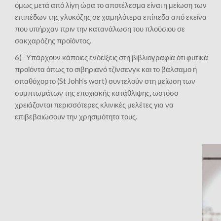
όμως μετά από λίγη ώρα το αποτέλεσμα είναι η μείωση των
επιπέδων της γλυκόζης σε χαμηλότερα επίπεδα από εκείνα
που υπήρχαν πριν την κατανάλωση του πλούσιου σε
σακχαρόζης προϊόντος.
6) Υπάρχουν κάποιες ενδείξεις στη βιβλιογραφία ότι φυτικά
προϊόντα όπως το σιβηριανό τζίνσενγκ και το βάλσαμο ή
σπαθόχορτο (St Johh’s wort) συντελούν στη μείωση των
συμπτωμάτων της εποχιακής κατάθλιψης, ωστόσο
χρειάζονται περισσότερες κλινικές μελέτες για να
επιβεβαιώσουν την χρησιμότητα τους.