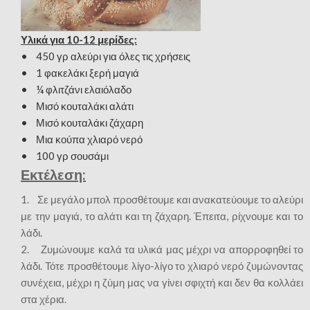
Υλικά για 10-12 μερίδες:
• 450 γρ αλεύρι για όλες τις χρήσεις
• 1 φακελάκι ξερή μαγιά
• ¼ φλιτζάνι ελαιόλαδο
• Μισό κουταλάκι αλάτι
• Μισό κουταλάκι ζάχαρη
• Μια κούπα χλιαρό νερό
• 100 γρ σουσάμι
Εκτέλεση:
1. Σε μεγάλο μπολ προσθέτουμε και ανακατεύουμε το αλεύρι
με την μαγιά, το αλάτι και τη ζάχαρη. Έπειτα, ρίχνουμε και το
λάδι.
2. Ζυμώνουμε καλά τα υλικά μας μέχρι να απορροφηθεί το
λάδι. Τότε προσθέτουμε λίγο-λίγο το χλιαρό νερό ζυμώνοντας
συνέχεια, μέχρι η ζύμη μας να γίνει σφιχτή και δεν θα κολλάει
στα χέρια.