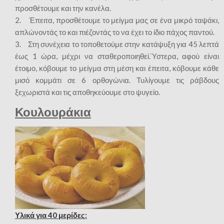
προσθέτουμε και την κανέλα.
2. Έπειτα, προσθέτουμε το μείγμα μας σε ένα μικρό ταψάκι,
απλώνοντάς το και πιέζοντάς το να έχει το ίδιο πάχος παντού.
3. Στη συνέχεια το τοποθετούμε στην κατάψυξη για 45 λεπτά
έως 1 ώρα, μέχρι να σταθεροποιηθεί.Ύστερα, αφού είναι
έτοιμο, κόβουμε το μείγμα στη μέση και έπειτα, κόβουμε κάθε
μισό κομμάτι σε 6 ορθογώνια. Τυλίγουμε τις ράβδους
ξεχωριστά και τις αποθηκεύουμε στο ψυγείο.
Κουλουράκια
Υλικά για 40 μερίδες: