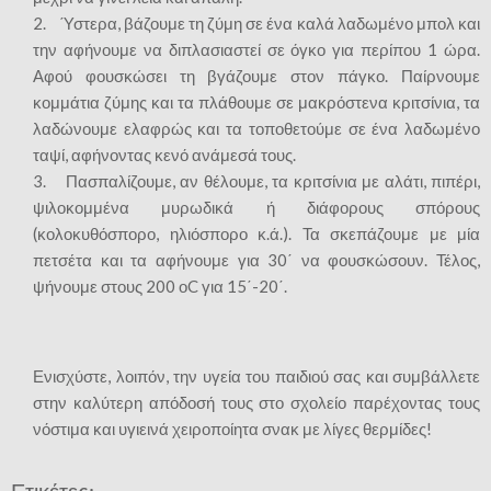
2. Ύστερα, βάζουμε τη ζύμη σε ένα καλά λαδωμένο μπολ και
την αφήνουμε να διπλασιαστεί σε όγκο για περίπου 1 ώρα.
Αφού φουσκώσει τη βγάζουμε στον πάγκο. Παίρνουμε
κομμάτια ζύμης και τα πλάθουμε σε μακρόστενα κριτσίνια, τα
λαδώνουμε ελαφρώς και τα τοποθετούμε σε ένα λαδωμένο
ταψί, αφήνοντας κενό ανάμεσά τους.
3. Πασπαλίζουμε, αν θέλουμε, τα κριτσίνια με αλάτι, πιπέρι,
ψιλοκομμένα μυρωδικά ή διάφορους σπόρους
(κολοκυθόσπορο, ηλιόσπορο κ.ά.). Τα σκεπάζουμε με μία
πετσέτα και τα αφήνουμε για 30΄ να φουσκώσουν. Τέλος,
ψήνουμε στους 200 οC για 15΄-20΄.
Ενισχύστε, λοιπόν, την υγεία του παιδιού σας και συμβάλλετε
στην καλύτερη απόδοσή τους στο σχολείο παρέχοντας τους
νόστιμα και υγιεινά χειροποίητα σνακ με λίγες θερμίδες!
Ετικέτες: