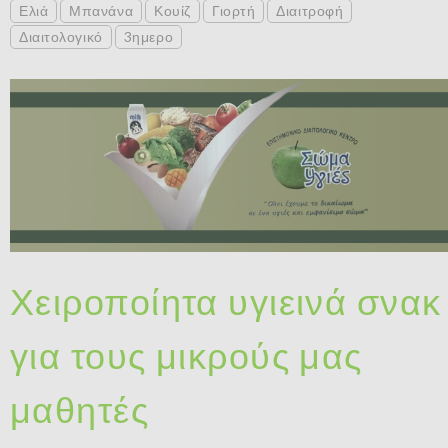
Ελιά
Μπανάνα
Κουίζ
Γιορτή
Διαιτροφή
Διαιτολογικό
3ημερο
Χειροποίητα υγιεινά σνακ
για τους μικρούς μας
μαθητές