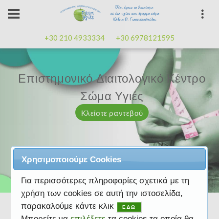
+30 210 4933334
+30 6978121595
Επιστημονικό Διαιτολογικό Κέντρο
Επιστημονικό Διαιτολογικό Κέντρο
Επαγγελματισμός, εμπειρία
Επαγγελματισμός, εμπειρία
Μαζί μας μπορείτε
καλή
καλή
Σώμα Υγιές
Σώμα Υγιές
διάθεση
διάθεση
Κλείστε ραντεβού
Κλείστε ραντεβού
Κλείστε ραντεβού
Κλείστε ραντεβού
Κλείστε ραντεβού
Χρησιμοποιούμε Cookies
Για περισσότερες πληροφορίες σχετικά με τη
χρήση των cookies σε αυτή την ιστοσελίδα,
παρακαλούμε κάντε κλικ
ΕΔΩ
Μπορείτε να
επιλέξετε
τα cookies τα οποία θα