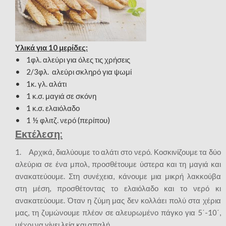
Υλικά για 10 μερίδες:
• 1φλ. αλεύρι για όλες τις χρήσεις
• 2/3φλ. αλεύρι σκληρό για ψωμί
• 1κ. γλ. αλάτι
• 1 κ.σ. μαγιά σε σκόνη
• 1 κ.σ. ελαιόλαδο
• 1 ½ φλιτζ. νερό (περίπου)
Εκτέλεση:
1. Αρχικά, διαλύουμε το αλάτι στο νερό. Κοσκινίζουμε τα δύο
αλεύρια σε ένα μπολ, προσθέτουμε ύστερα και τη μαγιά και
ανακατεύουμε. Στη συνέχεια, κάνουμε μια μικρή λακκούβα
στη μέση, προσθέτοντας το ελαιόλαδο και το νερό κι
ανακατεύουμε. Όταν η ζύμη μας δεν κολλάει πολύ στα χέρια
μας, τη ζυμώνουμε πλέον σε αλευρωμένο πάγκο για 5΄-10΄,
μέχρι να γίνει λεία και απαλή.