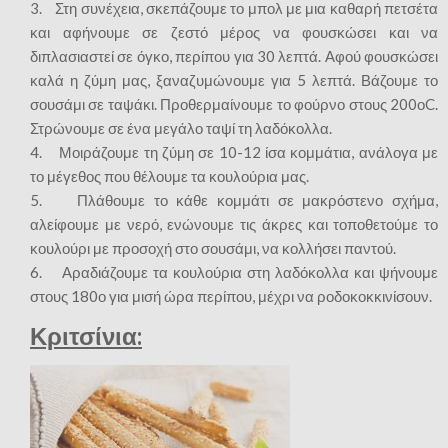
3. Στη συνέχεια, σκεπάζουμε το μπολ με μια καθαρή πετσέτα
και αφήνουμε σε ζεστό μέρος να φουσκώσει και να
διπλασιαστεί σε όγκο, περίπου για 30 λεπτά. Αφού φουσκώσει
καλά η ζύμη μας, ξαναζυμώνουμε για 5 λεπτά. Βάζουμε το
σουσάμι σε ταψάκι. Προθερμαίνουμε το φούρνο στους 200οC.
Στρώνουμε σε ένα μεγάλο ταψί τη λαδόκολλα.
4. Μοιράζουμε τη ζύμη σε 10-12 ίσα κομμάτια, ανάλογα με
το μέγεθος που θέλουμε τα κουλούρια μας.
5. Πλάθουμε το κάθε κομμάτι σε μακρόστενο σχήμα,
αλείφουμε με νερό, ενώνουμε τις άκρες και τοποθετούμε το
κουλούρι με προσοχή στο σουσάμι, να κολλήσει παντού.
6. Αραδιάζουμε τα κουλούρια στη λαδόκολλα και ψήνουμε
στους 180ο για μισή ώρα περίπου, μέχρι να ροδοκοκκινίσουν.
Κριτσίνια: