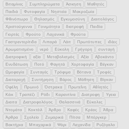
Βιταμίνες
Συμπληρώματα
Άσκηση
Μαθητές
Παιδιά
Φυτοφαγία
Νηστεία
Μακροζωία
Φθινόπωρο
Θηλασμός
Εγκυμοσύνη
Διαιτολόγος
Χριστούγεννα
Γονιμότητα
διατροφή
Παιδία
Γιορτές
Φρούτο
Λαχανικά
Φρούτα
Γαστρεντερίτιδα
Λιπαρά
Λάιτ
Πρωτότυπες
ιδέες
Αρωματισμένο
νερό
Εύκολη
Γρήγορη
συνταγή
Διατροφική
αξία
Μεταβολισμός
Αξία
Αβοκάντο
Ενυδάτωση
Ποτό
Φαγητά
Χορτοφαγία
Βέγκαν
Ωμοφαγία
Συνταγές
Τρόφιμα
Βότανα
Τροφές
Διαταραχή
Συντήρηση
Βάρος
Μάθηση
Βίγκαν
Οφέλη
Πρωινό
Όστρακα
Πρωτεΐνη
Αθλητές
Κέικ
Τραπέζι
Ρόδι
Καραντίνα
Διατροφη
Υγεια
Διαιτα
Διατροφολόγος
Θαλασσινά
Εύκολες
Ντομάτα
Κοκτέιλ
Άρθρο
Καφές
Κρέας
Άθρα
Άρθρα
Σχολείο
Ζυμαρικά
Πίτσα
Μπέργκερ
Βακτήρια
Μπαχαρικά
Ψάρι
Λαχανίδα
Ρυζόγαλο