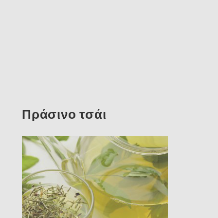
Πράσινο τσάι