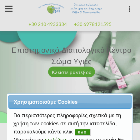
+30 210 4933334
+30 6978121595
Επιστημονικό Διαιτολογικό Κέντρο
Επιστημονικό Διαιτολογικό Κέντρο
Επαγγελματισμός, εμπειρία
Επαγγελματισμός, εμπειρία
Μαζί μας μπορείτε
καλή
καλή
Σώμα Υγιές
Σώμα Υγιές
διάθεση
διάθεση
Κλείστε ραντεβού
Κλείστε ραντεβού
Κλείστε ραντεβού
Κλείστε ραντεβού
Κλείστε ραντεβού
Χρησιμοποιούμε Cookies
Για περισσότερες πληροφορίες σχετικά με τη
χρήση των cookies σε αυτή την ιστοσελίδα,
παρακαλούμε κάντε κλικ
ΕΔΩ
Μπορείτε να
επιλέξετε
τα cookies τα οποία θα