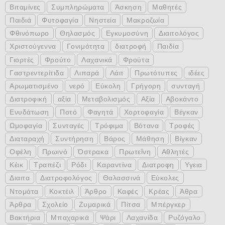
Βιταμίνες
Συμπληρώματα
Άσκηση
Μαθητές
Παιδιά
Φυτοφαγία
Νηστεία
Μακροζωία
Φθινόπωρο
Θηλασμός
Εγκυμοσύνη
Διαιτολόγος
Χριστούγεννα
Γονιμότητα
διατροφή
Παιδία
Γιορτές
Φρούτο
Λαχανικά
Φρούτα
Γαστρεντερίτιδα
Λιπαρά
Λάιτ
Πρωτότυπες
ιδέες
Αρωματισμένο
νερό
Εύκολη
Γρήγορη
συνταγή
Διατροφική
αξία
Μεταβολισμός
Αξία
Αβοκάντο
Ενυδάτωση
Ποτό
Φαγητά
Χορτοφαγία
Βέγκαν
Ωμοφαγία
Συνταγές
Τρόφιμα
Βότανα
Τροφές
Διαταραχή
Συντήρηση
Βάρος
Μάθηση
Βίγκαν
Οφέλη
Πρωινό
Όστρακα
Πρωτεΐνη
Αθλητές
Κέικ
Τραπέζι
Ρόδι
Καραντίνα
Διατροφη
Υγεια
Διαιτα
Διατροφολόγος
Θαλασσινά
Εύκολες
Ντομάτα
Κοκτέιλ
Άρθρο
Καφές
Κρέας
Άθρα
Άρθρα
Σχολείο
Ζυμαρικά
Πίτσα
Μπέργκερ
Βακτήρια
Μπαχαρικά
Ψάρι
Λαχανίδα
Ρυζόγαλο