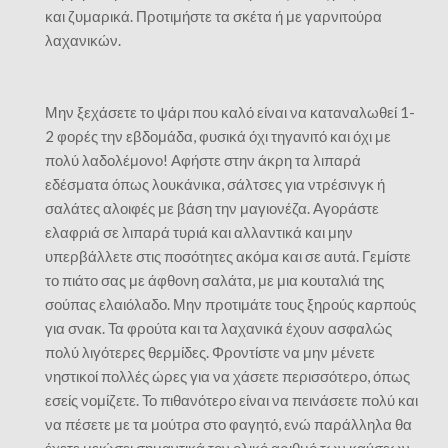
και ζυμαρικά. Προτιμήστε τα σκέτα ή με γαρνιτούρα
λαχανικών.
Μην ξεχάσετε το ψάρι που καλό είναι να καταναλωθεί 1-
2 φορές την εβδομάδα, φυσικά όχι τηγανιτό και όχι με
πολύ λαδολέμονο! Αφήστε στην άκρη τα λιπαρά
εδέσματα όπως λουκάνικα, σάλτσες για ντρέσινγκ ή
σαλάτες αλοιφές με βάση την μαγιονέζα. Αγοράστε
ελαφριά σε λιπαρά τυριά και αλλαντικά και μην
υπερβάλλετε στις ποσότητες ακόμα και σε αυτά. Γεμίστε
το πιάτο σας με άφθονη σαλάτα, με μια κουταλιά της
σούπας ελαιόλαδο. Μην προτιμάτε τους ξηρούς καρπούς
για σνακ. Τα φρούτα και τα λαχανικά έχουν ασφαλώς
πολύ λιγότερες θερμίδες. Φροντίστε να μην μένετε
νηστικοί πολλές ώρες για να χάσετε περισσότερο, όπως
εσείς νομίζετε. Το πιθανότερο είναι να πεινάσετε πολύ και
να πέσετε με τα μούτρα στο φαγητό, ενώ παράλληλα θα