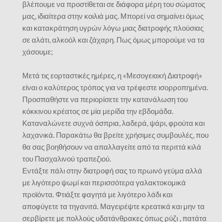
βλέπουμε να προστίθεται σε διάφορα μέρη του σώματος
μας, ιδιαίτερα στην κοιλιά μας. Μπορεί να σημαίνει όμως
και κατακράτηση υγρών λόγω μιας διατροφής πλούσιας
σε αλάτι, αλκοόλ και ζάχαρη. Πως όμως μπορούμε να τα
χάσουμε;
Μετά τις εορταστικές ημέρες, η «Μεσογειακή Διατροφή»
είναι ο καλύτερος τρόπος για να τρέφεστε ισορροπημένα.
Προσπαθήστε να περιορίσετε την κατανάλωση του
κόκκινου κρέατος σε μία μερίδα την εβδομάδα.
Καταναλώνετε συχνά όσπρια, λαδερά, ψάρι, φρούτα και
λαχανικά. Παρακάτω θα βρείτε χρήσιμες συμβουλές, που
θα σας βοηθήσουν να απαλλαγείτε από τα περιττά κιλά
του Πασχαλινού τραπεζιού.
Εντάξτε πάλι στην διατροφή σας το πρωινό γεύμα αλλά
με λιγότερο ψωμί και περισσότερα γαλακτοκομικά
προϊόντα. Φτιάξτε φαγητά με λιγότερο λάδι και
αποφύγετε τα τηγανιτά. Μαγειρέψτε κρεατικά και μην τα
σερβίρετε με πολλούς υδατάνθρακες όπως ρύζι , πατάτα