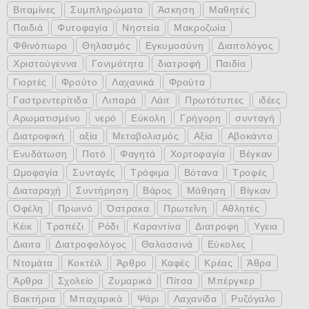
Βιταμίνες
Συμπληρώματα
Άσκηση
Μαθητές
Παιδιά
Φυτοφαγία
Νηστεία
Μακροζωία
Φθινόπωρο
Θηλασμός
Εγκυμοσύνη
Διαιτολόγος
Χριστούγεννα
Γονιμότητα
διατροφή
Παιδία
Γιορτές
Φρούτο
Λαχανικά
Φρούτα
Γαστρεντερίτιδα
Λιπαρά
Λάιτ
Πρωτότυπες
ιδέες
Αρωματισμένο
νερό
Εύκολη
Γρήγορη
συνταγή
Διατροφική
αξία
Μεταβολισμός
Αξία
Αβοκάντο
Ενυδάτωση
Ποτό
Φαγητά
Χορτοφαγία
Βέγκαν
Ωμοφαγία
Συνταγές
Τρόφιμα
Βότανα
Τροφές
Διαταραχή
Συντήρηση
Βάρος
Μάθηση
Βίγκαν
Οφέλη
Πρωινό
Όστρακα
Πρωτεΐνη
Αθλητές
Κέικ
Τραπέζι
Ρόδι
Καραντίνα
Διατροφη
Υγεια
Διαιτα
Διατροφολόγος
Θαλασσινά
Εύκολες
Ντομάτα
Κοκτέιλ
Άρθρο
Καφές
Κρέας
Άθρα
Άρθρα
Σχολείο
Ζυμαρικά
Πίτσα
Μπέργκερ
Βακτήρια
Μπαχαρικά
Ψάρι
Λαχανίδα
Ρυζόγαλο