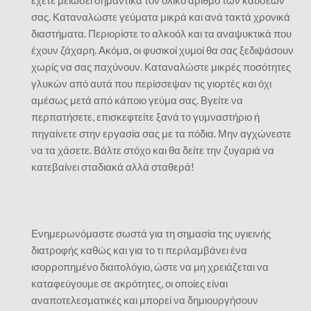
έχετε μειώσει σημαντικά τον ολικό αριθμό των καύσεων
σας. Καταναλώστε γεύματα μικρά και ανά τακτά χρονικά
διαστήματα. Περιορίστε το αλκοόλ και τα αναψυκτικά που
έχουν ζάχαρη. Ακόμα, οι φυσικοί χυμοί θα σας ξεδιψάσουν
χωρίς να σας παχύνουν. Καταναλώστε μικρές ποσότητες
γλυκών από αυτά που περίσσεψαν τις γιορτές και όχι
αμέσως μετά από κάποιο γεύμα σας. Βγείτε να
περπατήσετε, επισκεφτείτε ξανά το γυμναστήριο ή
πηγαίνετε στην εργασία σας με τα πόδια. Μην αγχώνεστε
να τα χάσετε. Βάλτε στόχο και θα δείτε την ζυγαριά να
κατεβαίνει σταδιακά αλλά σταθερά!
Ενημερωνόμαστε σωστά για τη σημασία της υγιεινής
διατροφής καθώς και για το τι περιλαμβάνει ένα
ισορροπημένο διαιτολόγιο, ώστε να μη χρειάζεται να
καταφεύγουμε σε ακρότητες, οι οποίες είναι
αναποτελεσματικές και μπορεί να δημιουργήσουν