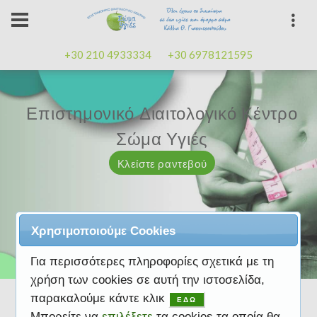
+30 210 4933334
+30 6978121595
Επιστημονικό Διαιτολογικό Κέντρο
Επιστημονικό Διαιτολογικό Κέντρο
Επαγγελματισμός, εμπειρία
Επαγγελματισμός, εμπειρία
Μαζί μας μπορείτε
καλή
καλή
Σώμα Υγιές
Σώμα Υγιές
διάθεση
διάθεση
Κλείστε ραντεβού
Κλείστε ραντεβού
Κλείστε ραντεβού
Κλείστε ραντεβού
Κλείστε ραντεβού
Χρησιμοποιούμε Cookies
Για περισσότερες πληροφορίες σχετικά με τη
χρήση των cookies σε αυτή την ιστοσελίδα,
παρακαλούμε κάντε κλικ
ΕΔΩ
Μπορείτε να
επιλέξετε
τα cookies τα οποία θα