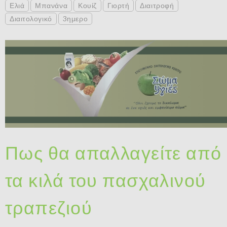
Ελιά
Μπανάνα
Κουίζ
Γιορτή
Διαιτροφή
Διαιτολογικό
3ημερο
Πως θα απαλλαγείτε από
τα κιλά του πασχαλινού
τραπεζιού