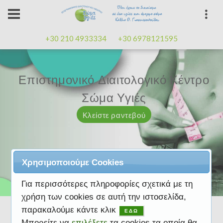
+30 210 4933334
+30 6978121595
Επιστημονικό Διαιτολογικό Κέντρο
Επιστημονικό Διαιτολογικό Κέντρο
Επαγγελματισμός, εμπειρία
Επαγγελματισμός, εμπειρία
Μαζί μας μπορείτε
καλή
καλή
Σώμα Υγιές
Σώμα Υγιές
διάθεση
διάθεση
Κλείστε ραντεβού
Κλείστε ραντεβού
Κλείστε ραντεβού
Κλείστε ραντεβού
Κλείστε ραντεβού
Χρησιμοποιούμε Cookies
Για περισσότερες πληροφορίες σχετικά με τη
χρήση των cookies σε αυτή την ιστοσελίδα,
παρακαλούμε κάντε κλικ
ΕΔΩ
Μπορείτε να
επιλέξετε
τα cookies τα οποία θα