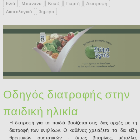
Ελιά
Μπανάνα
Κουίζ
Γιορτή
Διαιτροφή
Διαιτολογικό
3ημερο
Οδηγός διατροφής στην
παιδική ηλικία
Η διατροφή για τα παιδιά βασίζεται στις ίδιες αρχές με τη
διατροφή των ενηλίκων. Ο καθένας χρειάζεται τα ίδια είδη
θρεπτικών συστατικών - όπως βιταμίνες, μέταλλα,