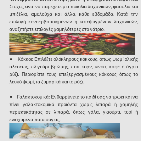
Στόχος είναι να παρέχετε μια ποικιλία λαχανικών, φασόλια και
μπιζέλια, αμυλούχα και άλλα, κάθε εβδομάδα. Κατά την
επιλογή κονσερβοποιημένων ή κατεψυγμένων λαχανικών,
αναζητήστε επιλογές χαμηλότερες στο νάτριο.
• Κόκκοι: Επιλέξτε ολόκληρους κόκκους, όπως ψωμί ολικής
αλέσεως, πλιγούρι βρώμης, ποπ κορν, κινόα, καφέ ή άγριο
ρύζι. Περιορίστε τους επεξεργασμένους κόκκους όπως το
λευκό ψωμί, τα ζυμαρικά και το ρύζι.
• Γαλακτοκομικά: Ενθαρρύνετε το παιδί σας να τρώει και να
πίνει γαλακτοκομικά προϊόντα χωρίς λιπαρά ή χαμηλής
περιεκτικότητας σε λιπαρά, όπως γάλα, γιαούρτι, τυρί ή
ενισχυμένα ποτά σόγιας.