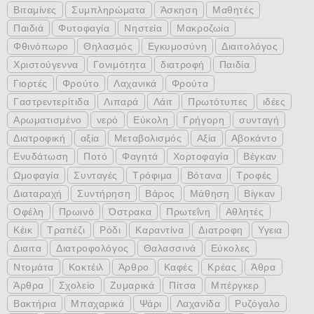
Βιταμίνες
Συμπληρώματα
Άσκηση
Μαθητές
Παιδιά
Φυτοφαγία
Νηστεία
Μακροζωία
Φθινόπωρο
Θηλασμός
Εγκυμοσύνη
Διαιτολόγος
Χριστούγεννα
Γονιμότητα
διατροφή
Παιδία
Γιορτές
Φρούτο
Λαχανικά
Φρούτα
Γαστρεντερίτιδα
Λιπαρά
Λάιτ
Πρωτότυπες
ιδέες
Αρωματισμένο
νερό
Εύκολη
Γρήγορη
συνταγή
Διατροφική
αξία
Μεταβολισμός
Αξία
Αβοκάντο
Ενυδάτωση
Ποτό
Φαγητά
Χορτοφαγία
Βέγκαν
Ωμοφαγία
Συνταγές
Τρόφιμα
Βότανα
Τροφές
Διαταραχή
Συντήρηση
Βάρος
Μάθηση
Βίγκαν
Οφέλη
Πρωινό
Όστρακα
Πρωτεΐνη
Αθλητές
Κέικ
Τραπέζι
Ρόδι
Καραντίνα
Διατροφη
Υγεια
Διαιτα
Διατροφολόγος
Θαλασσινά
Εύκολες
Ντομάτα
Κοκτέιλ
Άρθρο
Καφές
Κρέας
Άθρα
Άρθρα
Σχολείο
Ζυμαρικά
Πίτσα
Μπέργκερ
Βακτήρια
Μπαχαρικά
Ψάρι
Λαχανίδα
Ρυζόγαλο