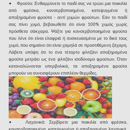
• Φρούτα: Ενθαρρύνετε το παιδί σας να τρώει μια ποικιλία
από φρέσκα, κονσερβοποιημένα, κατεψυγμένα ή
αποξηραμένα φρούτα - αντί χυμών φρούτων. Εάν το παιδί
σας πίνει χυμό, βεβαιωθείτε ότι είναι 100% χυμός χωρίς
πρόσθετα σάκχαρα. Ψάξτε για κονσερβοποιημένα φρούτα
που λένε ότι είναι ελαφριά ή συσκευασμένα με το δικό τους
χυμό, που σημαίνει ότι είναι χαμηλά σε προστιθέμενη ζάχαρη.
Λάβετε υπόψη ότι το ένα τέταρτο φλιτζάνι αποξηραμένα
φρούτα μετράει ως ένα φλιτζάνι ισοδύναμο φρούτων. Όταν
καταναλώνονται υπερβολικά, τα αποξηραμένα φρούτα
μπορούν να συνεισφέρουν επιπλέον θερμίδες.
• Λαχανικά: Σερβίρετε μια ποικιλία από φρέσκα,
κονσερβοποιημένα, κατεψυγμένα ή αποξηραμένα λαχανικά.