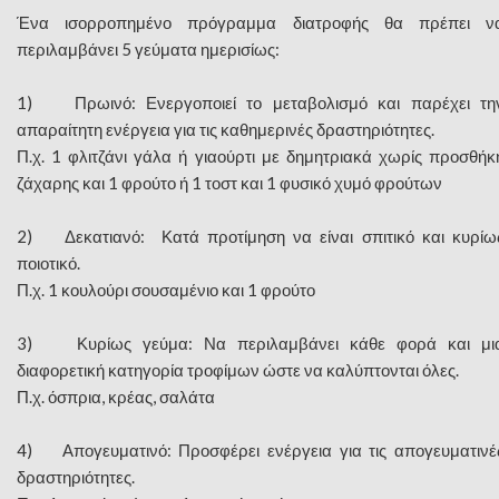
Ένα ισορροπημένο πρόγραμμα διατροφής θα πρέπει ν
περιλαμβάνει 5 γεύματα ημερισίως:
1) Πρωινό: Ενεργοποιεί το μεταβολισμό και παρέχει τη
απαραίτητη ενέργεια για τις καθημερινές δραστηριότητες.
Π.χ. 1 φλιτζάνι γάλα ή γιαούρτι με δημητριακά χωρίς προσθήκ
ζάχαρης και 1 φρούτο ή 1 τοστ και 1 φυσικό χυμό φρούτων
2) Δεκατιανό: Κατά προτίμηση να είναι σπιτικό και κυρίω
ποιοτικό.
Π.χ. 1 κουλούρι σουσαμένιο και 1 φρούτο
3) Κυρίως γεύμα: Να περιλαμβάνει κάθε φορά και μι
διαφορετική κατηγορία τροφίμων ώστε να καλύπτονται όλες.
Π.χ. όσπρια, κρέας, σαλάτα
4) Απογευματινό: Προσφέρει ενέργεια για τις απογευματινέ
δραστηριότητες.