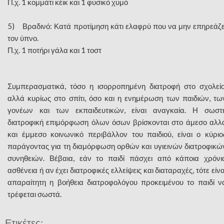
Π.χ. 1 κομμάτι κέικ και 1 φυσικό χυμό
5) Βραδινό: Κατά προτίμηση κάτι ελαφρύ που να μην επηρεάζε
τον ύπνο.
Π.χ. 1 ποτήρι γάλα και 1 τοστ
Συμπερασματικά, τόσο η ισορροπημένη διατροφή στο σχολείο
αλλά κυρίως στο σπίτι, όσο και η ενημέρωση των παιδιών, τω
γονέων και των εκπαιδευτικών, είναι αναγκαία. Η σωστ
διατροφική επιμόρφωση όλων όσων βρίσκονται στο άμεσο αλλ
και έμμεσο κοινωνικό περιβάλλον του παιδιού, είναι ο κύριο
παράγοντας για τη διαμόρφωση ορθών και υγιεινών διατροφικώ
συνηθειών. Βέβαια, εάν το παιδί πάσχει από κάποια χρόνι
ασθένεια ή αν έχει διατροφικές ελλείψεις και διαταραχές, τότε είνα
απαραίτητη η βοήθεια διατροφολόγου προκειμένου το παιδί ν
τρέφεται σωστά.
Ετικέτες: