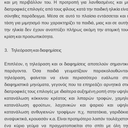
και μη περιβάλλον του. Η προτροπή για λανθασμένες και μ
διατροφικές επιλογές από τους φίλους κατά την παιδική ηλικία είνα
σύνηθες παράδειγμα. Μέσα σε αυτό το πλαίσιο εντάσσεται και 
τάση για μιμητισμό που χαρακτηρίζει τα παιδιά, μιας και σε αυτή
την ηλικία δεν έχουν αναπτύξει πλήρως ακόμη την ατομική του
κρίση και προσωπικότητα.
3. Τηλεόραση και διαφημίσεις
Επιπλέον, η τηλεόραση και οι διαφημίσεις αποτελούν σημαντικ
παράγοντα. Όσα παιδιά γευματίζουν παρακολουθώντα
τηλεόραση, φαίνεται να είναι περισσότερο ευάλωτα στ
διαφημιστικά μηνύματα, γεγονός που τα επηρεάζει αρνητικά στι
διατροφικές τους επιλογές με ιδιαίτερα αυξημένη ροπή στην υψηλ
κατανάλωση κόκκινου κρέατος και λιπαρών τροφών, χαμηλ
κατανάλωση φρούτων, λαχανικών και ψαριού και υψηλ
κατανάλωση ανθυγιεινών τροφίμων π.χ. πατατάκια, γαριδάκια
αναψυκτικά, κρουασάν κ.α. Είναι προτιμότερο λοιπόν τουλάχιστο
ένα κύριο γεύμα να πραγματοποιείται στο σπίτι με όλη τη