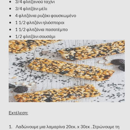
• 3/4 φλιτζανιού ταχίνι
• 3/4 φλιτζάνι μέλι
• 4 φλιτζάνια ρυζάκι φουσκωμένο
• 1 1/2 φλιτζάνι ηλιόσποροι
• 1 1/2 φλιτζάνια πασατέμπο
• 1/2 φλιτζάνι σουσάμι
Εκτέλεση:
1. Λαδώνουμε μια λαμαρίνα 20εκ. x 30εκ . Στρώνουμε τη