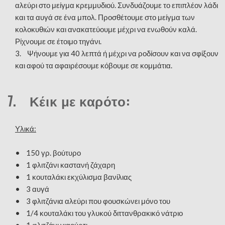
αλεύρι στο μείγμα κρεμμυδιού. Συνδυάζουμε το επιπλέον λάδι
και τα αυγά σε ένα μπολ. Προσθέτουμε στο μείγμα των
κολοκυθιών και ανακατεύουμε μέχρι να ενωθούν καλά.
Ρίχνουμε σε έτοιμο τηγάνι.
3. Ψήνουμε για 40 λεπτά ή μέχρι να ροδίσουν και να σφίξουν
και αφού τα αφαιρέσουμε κόβουμε σε κομμάτια.
7. Κέικ με καρότο:
Υλικά:
• 150 γρ. βούτυρο
• 1 φλιτζάνι καστανή ζάχαρη
• 1 κουταλάκι εκχύλισμα βανίλιας
• 3 αυγά
• 3 φλιτζάνια αλεύρι που φουσκώνει μόνο του
• 1/4 κουταλάκι του γλυκού διττανθρακικό νάτριο
• 1 φλιτζάνι γιαούρτι