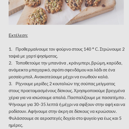
Εκτέλεση:
1. Προθερμαίνουμε τον φούρνο στους 140 ° C. Στρώνουμε 2
ταψιά με χαρτί ψησίματος.
2. Τοποθετούμε την μπανάνα , κράνμπερι, βρώμη, καρύδα,
ανάμεικτο μπαχαρικό, σιρόπι σφενδάμου και λάδι σε ένα
μεσαίο μπολ. Ανακατεύουμε μέχρι να ενωθούν καλά.
3. Ρίχνουμε μερίδες 2 κουταλιών της σούπας μείγματος
στους προετοιμασμένους δίσκους. Χρησιμοποιούμε βρεγμένα
χέρια για να ισιώσουμε απαλά. Πασπαλίζουμε με πασατέμπο .
Ψήνουμε για 30-35 λεπτά ή μέχρι να σφίξουν στην αφή και να
ροδίσουν. Αφήνουμε στην άκρη σε δίσκους να κρυώσουν.
Φυλάσσουμε σε αεροστεγές δοχείο στο ψυγείο για έως και 5
ημέρες.