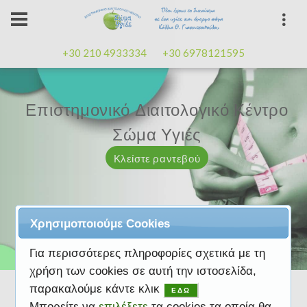
+30 210 4933334
+30 6978121595
Επιστημονικό Διαιτολογικό Κέντρο
Επιστημονικό Διαιτολογικό Κέντρο
Επαγγελματισμός, εμπειρία
Επαγγελματισμός, εμπειρία
Μαζί μας μπορείτε
καλή
καλή
Σώμα Υγιές
Σώμα Υγιές
διάθεση
διάθεση
Κλείστε ραντεβού
Κλείστε ραντεβού
Κλείστε ραντεβού
Κλείστε ραντεβού
Κλείστε ραντεβού
Χρησιμοποιούμε Cookies
Για περισσότερες πληροφορίες σχετικά με τη
χρήση των cookies σε αυτή την ιστοσελίδα,
παρακαλούμε κάντε κλικ
ΕΔΩ
Μπορείτε να
επιλέξετε
τα cookies τα οποία θα