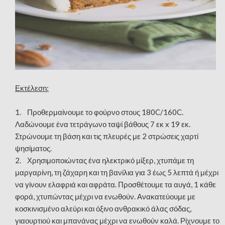
Εκτέλεση:
1. Προθερμαίνουμε το φούρνο στους 180C/160C.
Λαδώνουμε ένα τετράγωνο ταψί βάθους 7 εκ x 19 εκ.
Στρώνουμε τη βάση και τις πλευρές με 2 στρώσεις χαρτί
ψησίματος.
2. Χρησιμοποιώντας ένα ηλεκτρικό μίξερ, χτυπάμε τη
μαργαρίνη, τη ζάχαρη και τη βανίλια για 3 έως 5 λεπτά ή μέχρι
να γίνουν ελαφριά και αφράτα. Προσθέτουμε τα αυγά, 1 κάθε
φορά, χτυπώντας μέχρι να ενωθούν. Ανακατεύουμε με
κοσκινισμένο αλεύρι και όξινο ανθρακικό άλας σόδας,
γιαουρτιού και μπανάνας μέχρι να ενωθούν καλά. Ρίχνουμε το