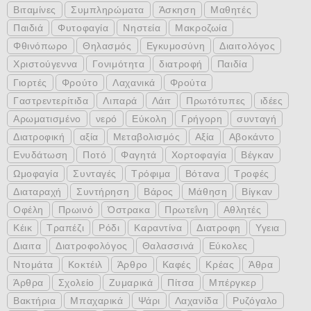
Βιταμίνες
Συμπληρώματα
Άσκηση
Μαθητές
Παιδιά
Φυτοφαγία
Νηστεία
Μακροζωία
Φθινόπωρο
Θηλασμός
Εγκυμοσύνη
Διαιτολόγος
Χριστούγεννα
Γονιμότητα
διατροφή
Παιδία
Γιορτές
Φρούτο
Λαχανικά
Φρούτα
Γαστρεντερίτιδα
Λιπαρά
Λάιτ
Πρωτότυπες
ιδέες
Αρωματισμένο
νερό
Εύκολη
Γρήγορη
συνταγή
Διατροφική
αξία
Μεταβολισμός
Αξία
Αβοκάντο
Ενυδάτωση
Ποτό
Φαγητά
Χορτοφαγία
Βέγκαν
Ωμοφαγία
Συνταγές
Τρόφιμα
Βότανα
Τροφές
Διαταραχή
Συντήρηση
Βάρος
Μάθηση
Βίγκαν
Οφέλη
Πρωινό
Όστρακα
Πρωτεΐνη
Αθλητές
Κέικ
Τραπέζι
Ρόδι
Καραντίνα
Διατροφη
Υγεια
Διαιτα
Διατροφολόγος
Θαλασσινά
Εύκολες
Ντομάτα
Κοκτέιλ
Άρθρο
Καφές
Κρέας
Άθρα
Άρθρα
Σχολείο
Ζυμαρικά
Πίτσα
Μπέργκερ
Βακτήρια
Μπαχαρικά
Ψάρι
Λαχανίδα
Ρυζόγαλο