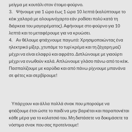
μείγμα με κουτάλι στον έτοιμο φούρνο.
3. Ψήνουμε για 1 ώρα έως 1 ώρα 10 λεπτά (καλύπτουμε το
κέικ χαλαρά με αλουμινόχαρτο εάν ροδίσει πολύ κατά τη
διάρκεια του μαγειρέματος). Αφήνουμε στο φούρνο για 10
λεπτά και το μεταφέρουμε για να κρυώσει.
4. Αν θέλουμε φτιάχνουμε παγωτό: Χρησιμοποιώντας ένα
ηλεκτρικό μίξερ, χτυπάμε το τυρί κρέμα και τη ζάχαρη μαζί
μέχρι να είναι ελαφρύ και αφράτο. Διπλώνουμε με γιαούρτι
μέχρι να ενωθούν καλά. Απλώνουμε γλάσο πάνω από το κέικ.
Πασπαλίζουμε με καρύδια και από πάνω ρίχνουμε μπανάνα
σε φέτες και σερβίρουμε!
Υπάρχουν και άλλα πολλά σνακ που μπορούμε να
φτιάξουμε έτσι ώστε το παιδί να μην βαριέται και παραπονιέται
κάθε μέρα για το κολατσιό του. Μη διστάσετε να δοκιμάσετε τα
νόστιμα σνακ που σας προτείνουμε!