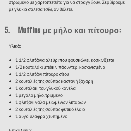
στρωμένο με χαρτοπετσέτα για να στραγγίξουν. Σερβίρουμε
με γλυκιά σάλτσα τσίλι, αν θέλετε.
5. Muffins με μήλο και πίτουρο:
Υλικά:
• 1 1/2 φλιτζάνια αλεύρι που φουσκώνει, κοσκινίζεται
• 1/2 κουταλάκι μπέικιν πάουντερ, κοσκινισμένο
• 1 1/2 φλιτζάνι πίτουρο σίτου
• 2 κουταλιές της σούπας καστανή ζάχαρη
• 1 κουταλάκι του γλυκού κανέλα
• 1 μεγάλο μήλο, τριμμένο
• 1 φλιτζάνι γάλα μειωμένων λιπαρών
• 2 κουταλιές της σούπας φυτικό έλαιο
• 1 αυγό, ελαφρά χτυπημένο
Επικάλυψη: