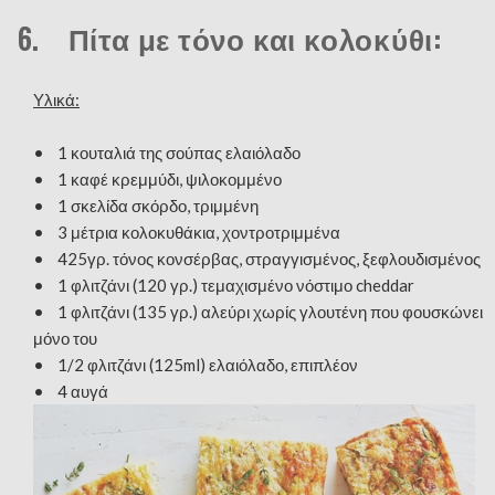
6. Πίτα με τόνο και κολοκύθι:
Υλικά:
• 1 κουταλιά της σούπας ελαιόλαδο
• 1 καφέ κρεμμύδι, ψιλοκομμένο
• 1 σκελίδα σκόρδο, τριμμένη
• 3 μέτρια κολοκυθάκια, χοντροτριμμένα
• 425γρ. τόνος κονσέρβας, στραγγισμένος, ξεφλουδισμένος
• 1 φλιτζάνι (120 γρ.) τεμαχισμένο νόστιμο cheddar
• 1 φλιτζάνι (135 γρ.) αλεύρι χωρίς γλουτένη που φουσκώνει
μόνο του
• 1/2 φλιτζάνι (125ml) ελαιόλαδο, επιπλέον
• 4 αυγά