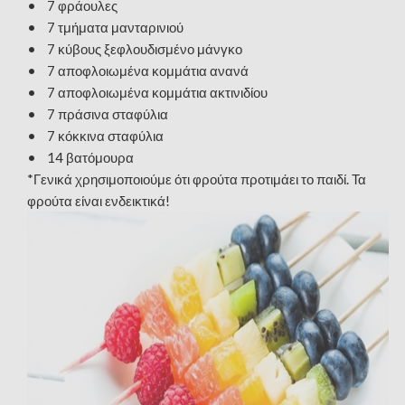
• 7 φράουλες
• 7 τμήματα μανταρινιού
• 7 κύβους ξεφλουδισμένο μάνγκο
• 7 αποφλοιωμένα κομμάτια ανανά
• 7 αποφλοιωμένα κομμάτια ακτινιδίου
• 7 πράσινα σταφύλια
• 7 κόκκινα σταφύλια
• 14 βατόμουρα
*Γενικά χρησιμοποιούμε ότι φρούτα προτιμάει το παιδί. Τα
φρούτα είναι ενδεικτικά!