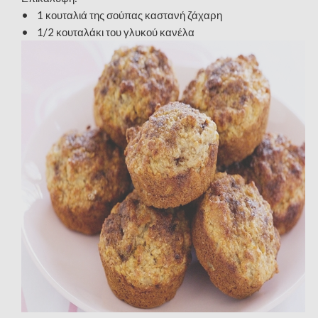
• 1 κουταλιά της σούπας καστανή ζάχαρη
• 1/2 κουταλάκι του γλυκού κανέλα