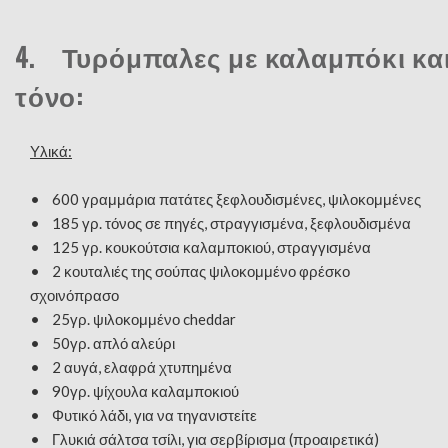
4. Τυρόμπαλες με καλαμπόκι κα
τόνο:
Υλικά:
• 600 γραμμάρια πατάτες ξεφλουδισμένες, ψιλοκομμένες
• 185 γρ. τόνος σε πηγές, στραγγισμένα, ξεφλουδισμένα
• 125 γρ. κουκούτσια καλαμποκιού, στραγγισμένα
• 2 κουταλιές της σούπας ψιλοκομμένο φρέσκο
σχοινόπρασο
• 25γρ. ψιλοκομμένο cheddar
• 50γρ. απλό αλεύρι
• 2 αυγά, ελαφρά χτυπημένα
• 90γρ. ψίχουλα καλαμποκιού
• Φυτικό λάδι, για να τηγανιστείτε
• Γλυκιά σάλτσα τσίλι, για σερβίρισμα (προαιρετικά)