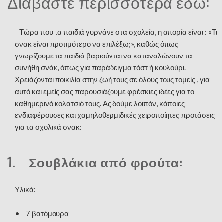
Διαβάστε περισσότερα εδώ:
Τώρα που τα παιδιά γυρνάνε στα σχολεία, η απορία είναι : «Τι
σνακ είναι προτιμότερο να επιλέξω;», καθώς όπως
γνωρίζουμε τα παιδιά βαριούνται να καταναλώνουν τα
συνήθη σνάκ, όπως για παράδειγμα τόστ ή κουλούρι.
Χρειάζονται ποικιλία στην ζωή τους σε όλους τους τομείς , για
αυτό και εμείς σας παρουσιάζουμε φρέσκιες ιδέες για το
καθημερινό κολατσιό τους. Ας δούμε λοιπόν, κάποιες
ενδιαφέρουσες και χαμηλοθερμιδικές χειροποίητες προτάσεις
για τα σχολικά σνακ:
1. Σουβλάκια από φρούτα:
Υλικά:
• 7 βατόμουρα