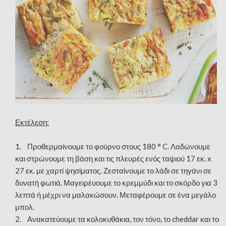
Εκτέλεση:
1. Προθερμαίνουμε το φούρνο στους 180 ° C. Λαδώνουμε
και στρώνουμε τη βάση και τις πλευρές ενός ταψιού 17 εκ. x
27 εκ. με χαρτί ψησίματος. Ζεσταίνουμε το λάδι σε τηγάνι σε
δυνατή φωτιά. Μαγειρέυουμε το κρεμμύδι και το σκόρδο για 3
λεπτά ή μέχρι να μαλακώσουν. Μεταφέρουμε σε ένα μεγάλο
μπολ.
2. Ανακατεύουμε τα κολοκυθάκια, τον τόνο, το cheddar και το