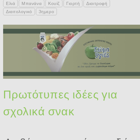
Ελιά
Μπανάνα
Κουίζ
Γιορτή
Διαιτροφή
Διαιτολογικό
3ημερο
Πρωτότυπες ιδέες για
σχολικά σνακ