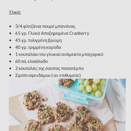
Υλικά:
• 3/4 φλιτζάνια πουρέ μπανάνας
• 65 γρ. Γλυκά Αποξηραμένα Cranberry
• 45 γρ. τυλιγμένη βρώμη
• 40 γρ. τριμμένη καρύδα
• 1 κουταλάκι του γλυκού ανάμεικτο μπαχαρικό
• 60 mL ελαιόλαδο
• 2 κουταλιές της σούπας πασατέμπο
• Σιρόπι σφενδάμου ( αν επιθυμείτε)