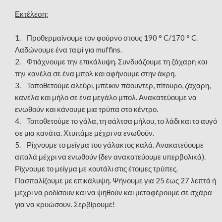
Εκτέλεση:
1. Προθερμαίνουμε τον φούρνο στους 190 ° C/170 ° C.
Λαδώνουμε ένα ταψί για muffins.
2. Φτιάχνουμε την επικάλυψη. Συνδυάζουμε τη ζάχαρη και
την κανέλα σε ένα μπολ και αφήνουμε στην άκρη.
3. Τοποθετούμε αλεύρι, μπέικιν πάουντερ, πίτουρο, ζάχαρη,
κανέλα και μήλο σε ένα μεγάλο μπολ. Ανακατεύουμε να
ενωθούν και κάνουμε μια τρύπα στο κέντρο.
4. Τοποθετούμε το γάλα, τη σάλτσα μήλου, το λάδι και το αυγό
σε μια κανάτα. Χτυπάμε μέχρι να ενωθούν.
5. Ρίχνουμε το μείγμα του γάλακτος καλά. Ανακατεύουμε
απαλά μέχρι να ενωθούν (δεν ανακατεύουμε υπερβολικά).
Ρίχνουμε το μείγμα με κουτάλι στις έτοιμες τρύπες.
Πασπαλίζουμε με επικάλυψη. Ψήνουμε για 25 έως 27 λεπτά ή
μέχρι να ροδίσουν και να ψηθούν και μεταφέρουμε σε σχάρα
για να κρυώσουν. Σερβίρουμε!