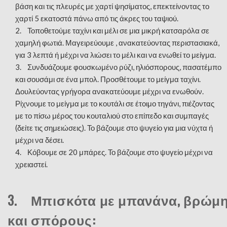
βάση και τις πλευρές με χαρτί ψησίματος, επεκτείνοντας το
χαρτί 5 εκατοστά πάνω από τις άκρες του ταψιού.
2. Τοποθετούμε ταχίνι και μέλι σε μια μικρή κατσαρόλα σε
χαμηλή φωτιά. Μαγειρεύουμε , ανακατεύοντας περιστασιακά,
για 3 λεπτά ή μέχρι να λιώσει το μέλι και να ενωθεί το μείγμα.
3. Συνδυάζουμε φουσκωμένο ρύζι, ηλιόσπορους, πασατέμπο
και σουσάμι σε ένα μπολ. Προσθέτουμε το μείγμα ταχίνι.
Δουλεύοντας γρήγορα ανακατεύουμε μέχρι να ενωθούν.
Ρίχνουμε το μείγμα με το κουτάλι σε έτοιμο τηγάνι, πιέζοντας
με το πίσω μέρος του κουταλιού στο επίπεδο και συμπαγές
(δείτε τις σημειώσεις). Το βάζουμε στο ψυγείο για μια νύχτα ή
μέχρι να δέσει.
4. Κόβουμε σε 20 μπάρες. Το βάζουμε στο ψυγείο μέχρι να
χρειαστεί.
3. Μπισκότα με μπανάνα, βρώμ
και σπόρους: