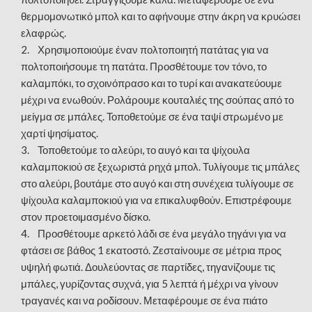
θερμομονωτικό μπολ και το αφήνουμε στην άκρη να κρυώσει
ελαφρώς.
2. Χρησιμοποιούμε έναν πολτοποιητή πατάτας για να
πολτοποιήσουμε τη πατάτα. Προσθέτουμε τον τόνο, το
καλαμπόκι, το σχοινόπρασο και το τυρί και ανακατεύουμε
μέχρι να ενωθούν. Ρολάρουμε κουταλιές της σούπας από το
μείγμα σε μπάλες. Τοποθετούμε σε ένα ταψί στρωμένο με
χαρτί ψησίματος.
3. Τοποθετούμε το αλεύρι, το αυγό και τα ψίχουλα
καλαμποκιού σε ξεχωριστά ρηχά μπολ. Τυλίγουμε τις μπάλες
στο αλεύρι, βουτάμε στο αυγό και στη συνέχεια τυλίγουμε σε
ψίχουλα καλαμποκιού για να επικαλυφθούν. Επιστρέφουμε
στον προετοιμασμένο δίσκο.
4. Προσθέτουμε αρκετό λάδι σε ένα μεγάλο τηγάνι για να
φτάσει σε βάθος 1 εκατοστό. Ζεσταίνουμε σε μέτρια προς
υψηλή φωτιά. Δουλεύοντας σε παρτίδες, τηγανίζουμε τις
μπάλες, γυρίζοντας συχνά, για 5 λεπτά ή μέχρι να γίνουν
τραγανές και να ροδίσουν. Μεταφέρουμε σε ένα πιάτο