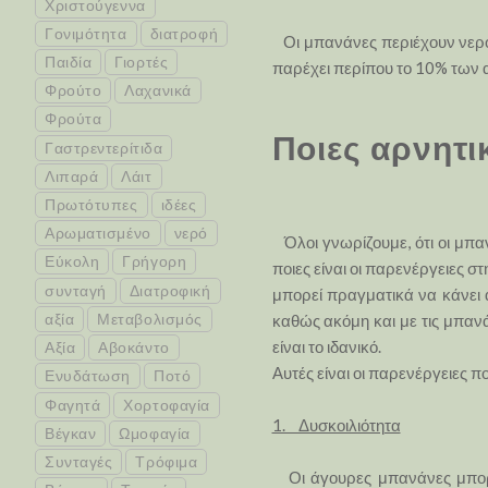
Χριστούγεννα
Γονιμότητα
διατροφή
Οι μπανάνες περιέχουν νερό 
Παιδία
Γιορτές
παρέχει περίπου το 10% των α
Φρούτο
Λαχανικά
Φρούτα
Ποιες αρνητι
Γαστρεντερίτιδα
Λιπαρά
Λάιτ
Πρωτότυπες
ιδέες
Αρωματισμένο
νερό
Όλοι γνωρίζουμε, ότι οι μπαν
Εύκολη
Γρήγορη
ποιες είναι οι παρενέργειες
συνταγή
Διατροφική
μπορεί πραγματικά να κάνει α
αξία
Μεταβολισμός
καθώς ακόμη και με τις μπανάν
είναι το ιδανικό.
Αξία
Αβοκάντο
Αυτές είναι οι παρενέργειες 
Ενυδάτωση
Ποτό
Φαγητά
Χορτοφαγία
1. Δυσκοιλιότητα
Βέγκαν
Ωμοφαγία
Συνταγές
Τρόφιμα
Οι άγουρες μπανάνες μπορεί