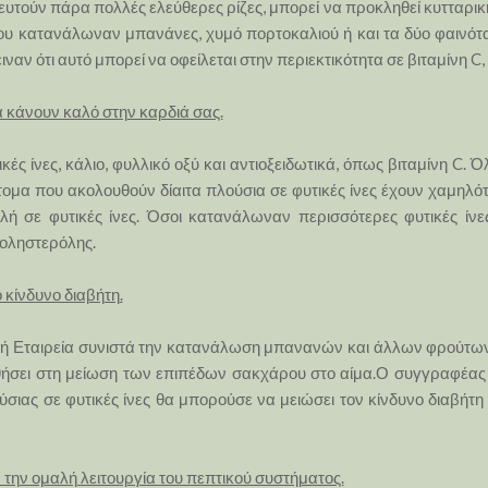
υτούν πάρα πολλές ελεύθερες ρίζες, μπορεί να προκληθεί κυτταρική 
ου κατανάλωναν μπανάνες, χυμό πορτοκαλιού ή και τα δύο φαινότα
αν ότι αυτό μπορεί να οφείλεται στην περιεκτικότητα σε βιταμίνη C, κ
κάνουν καλό στην καρδιά σας.
ς ίνες, κάλιο, φυλλικό οξύ και αντιοξειδωτικά, όπως βιταμίνη C. 
άτομα που ακολουθούν δίαιτα πλούσια σε φυτικές ίνες έχουν χαμηλ
λή σε φυτικές ίνες. Όσοι κατανάλωναν περισσότερες φυτικές ίν
χοληστερόλης.
κίνδυνο διαβήτη.
ή Εταιρεία συνιστά την κατανάλωση μπανανών και άλλων φρούτων 
θήσει στη μείωση των επιπέδων σακχάρου στο αίμα.Ο συγγραφέας
σιας σε φυτικές ίνες θα μπορούσε να μειώσει τον κίνδυνο διαβήτη
 την ομαλή λειτουργία του πεπτικού συστήματος.