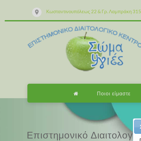
Κωσταντινουπόλεως 22 & Γρ. Λαμπράκη 315 
Ποιοι είμαστε
Επαγγελματισμός, εμπειρ
Επιστημονικό Διαιτολογι
Επαγγελματισμός, εμπειρ
Επιστημονικό Διαιτολογι
Μαζί μας μπορείτε