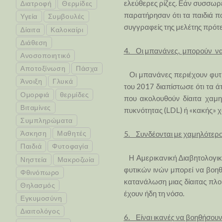
ελεύθερες ρίζες. Εάν συσσωρε
Διατροφή
Θερμίδες
παρατήρησαν ότι τα παιδιά π
Υγεία
Συμβουλές
συγγραφείς της μελέτης πρότειν
Δίαιτα
Καλοκαίρι
Διάθεση
4. Οι μπανάνες, μπορούν να 
Ανοσοποιητικό
Αποτοξίνωση
Πάσχα
Οι μπανάνες περιέχουν φυτικέ
Άνοιξη
Γλυκά
του 2017 διαπίστωσε ότι τα 
Ομορφιά
θερμίδες
που ακολουθούν δίαιτα χαμη
Βιταμίνες
πυκνότητας (LDL) ή «κακής» 
Συμπληρώματα
Άσκηση
Μαθητές
5. Συνδέονται με χαμηλότερο 
Παιδιά
Φυτοφαγία
Η Αμερικανική Διαβητολογικ
Νηστεία
Μακροζωία
φυτικών ινών μπορεί να βοη
Φθινόπωρο
κατανάλωση μιας δίαιτας πλού
Θηλασμός
έχουν ήδη τη νόσο.
Εγκυμοσύνη
Διαιτολόγος
6. Είναι ικανές να βοηθήσουν