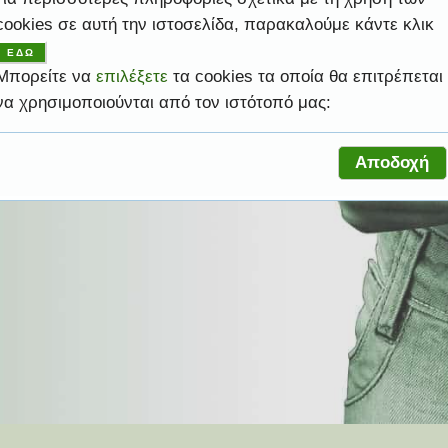
cookies σε αυτή την ιστοσελίδα, παρακαλούμε κάντε κλικ
ψηλές υπηρεσίες ώστε να σας βοηθήσει να
ΕΔΩ
ελέσματα.
ροφική σας ανάγκη.
ελέσματα.
ροφική σας ανάγκη.
ας.
Μπορείτε να
επιλέξετε
τα cookies τα οποία θα επιτρέπεται
να χρησιμοποιούνται από τον ιστότοπό μας:
Αποδοχή