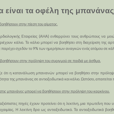
α είναι τα οφέλη της μπανάνας 
οηθήσουν στην πίεση του αίματος.
ολογικής Εταιρείας (AHA) ενθαρρύνει τους ανθρώπους να μειώσ
χουν κάλιο. Το κάλιο μπορεί να βοηθήσει στη διαχείριση της αρτ
 παρέχει σχεδόν το 9% των ημερήσιων αναγκών ενός ατόμου σε κάλι
οηθήσουν στην πρόληψη του συριγμού σε παιδιά με άσθμα.
 ότι η κατανάλωση μπανανών μπορεί να βοηθήσει στην πρόληψη 
κότητα της μπανάνας σε αντιοξειδωτικά και κάλιο. Ωστόσο, απαιτείτα
 στις μπανάνες μπορεί να βοηθήσουν στην πρόληψη του καρκίνου.
ξιόπιστες πηγές έχουν προτείνει ότι η λεκτίνη, μια πρωτεΐνη που
αιμίας. Η λεκτίνη δρα ως αντιοξειδωτικό. Τα αντιοξειδωτικά βο