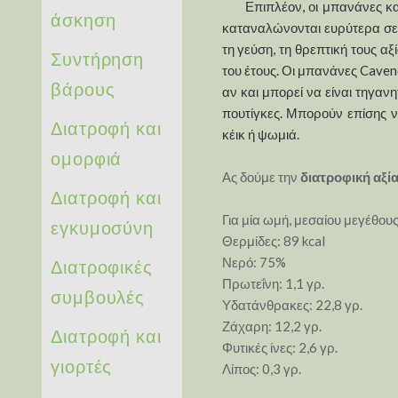
Επιπλέον, οι μπανάνες καλλι
άσκηση
καταναλώνονται ευρύτερα σε α
τη γεύση, τη θρεπτική τους αξί
Συντήρηση
του έτους. Οι μπανάνες Caven
βάρους
αν και μπορεί να είναι τηγαν
πουτίγκες. Μπορούν επίσης 
Διατροφή και
κέικ ή ψωμιά.
ομορφιά
Ας δούμε την
διατροφική αξί
Διατροφή και
Για μία ωμή, μεσαίου μεγέθο
εγκυμοσύνη
Θερμίδες: 89 kcal
Διατροφικές
Νερό: 75%
Πρωτεΐνη: 1,1 γρ.
συμβουλές
Υδατάνθρακες: 22,8 γρ.
Ζάχαρη: 12,2 γρ.
Διατροφή και
Φυτικές ίνες: 2,6 γρ.
γιορτές
Λίπος: 0,3 γρ.