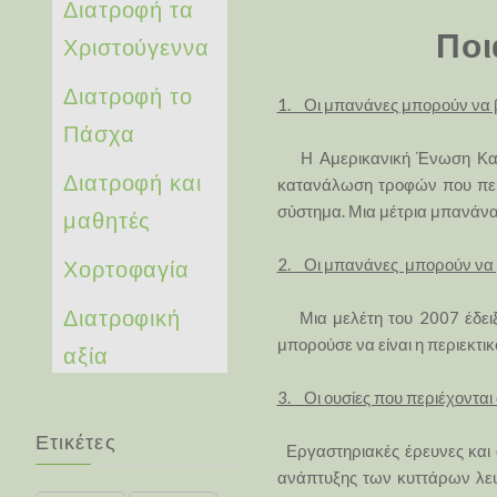
Διατροφή τα
Ποι
Χριστούγεννα
Διατροφή το
1. Οι μπανάνες μπορούν να β
Πάσχα
Η Αμερικανική Ένωση Καρδι
Διατροφή και
κατανάλωση τροφών που περιέ
σύστημα. Μια μέτρια μπανάνα
μαθητές
Χορτοφαγία
2. Οι μπανάνες μπορούν να β
Διατροφική
Μια μελέτη του 2007 έδειξε
μπορούσε να είναι η περιεκτι
αξία
3. Οι ουσίες που περιέχονται
Ετικέτες
Εργαστηριακές έρευνες και α
ανάπτυξης των κυττάρων λευχ