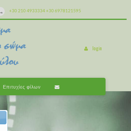
+30 210 4933334
+30 6978121595
login
Επιτυχίες φίλων