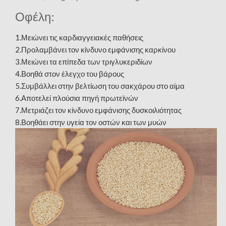
Οφέλη:
1.Μειώνει τις καρδιαγγειακές παθήσεις
2.Προλαμβάνει τον κίνδυνο εμφάνισης καρκίνου
3.Μειώνει τα επίπεδα των τριγλυκεριδίων
4.Βοηθά στον έλεγχο του βάρους
5.Συμβάλλει στην βελτίωση του σακχάρου στο αίμα
6.Αποτελεί πλούσια πηγή πρωτεϊνών
7.Μετριάζει τον κίνδυνο εμφάνισης δυσκοιλιότητας
8.Βοηθάει στην υγεία τον οστών και των μυών