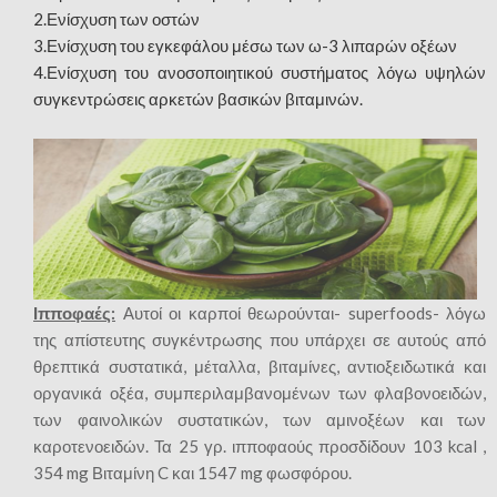
2.Ενίσχυση των οστών
3.Ενίσχυση του εγκεφάλου μέσω των ω-3 λιπαρών οξέων
4.Ενίσχυση του ανοσοποιητικού συστήματος λόγω υψηλών
συγκεντρώσεις αρκετών βασικών βιταμινών.
Ιπποφαές:
Αυτοί οι καρποί θεωρούνται- superfoods- λόγω
της απίστευτης συγκέντρωσης που υπάρχει σε αυτούς από
θρεπτικά συστατικά, μέταλλα, βιταμίνες, αντιοξειδωτικά και
οργανικά οξέα, συμπεριλαμβανομένων των φλαβονοειδών,
των φαινολικών συστατικών, των αμινοξέων και των
καροτενοειδών. Τα 25 γρ. ιπποφαούς προσδίδουν 103 kcal ,
354 mg Βιταμίνη C και 1547 mg φωσφόρου.