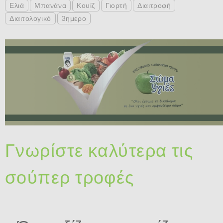
Ελιά
Μπανάνα
Κουίζ
Γιορτή
Διαιτροφή
Διαιτολογικό
3ημερο
Γνωρίστε καλύτερα τις
σούπερ τροφές