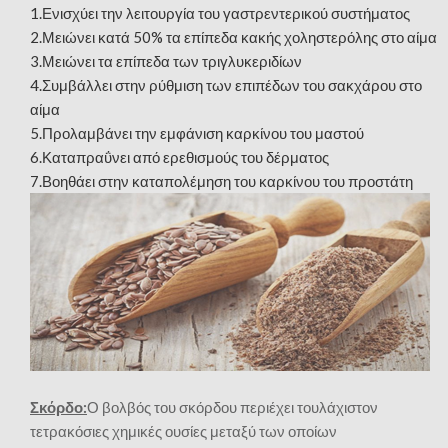
1.Ενισχύει την λειτουργία του γαστρεντερικού συστήματος
2.Μειώνει κατά 50% τα επίπεδα κακής χοληστερόλης στο αίμα
3.Μειώνει τα επίπεδα των τριγλυκεριδίων
4.Συμβάλλει στην ρύθμιση των επιπέδων του σακχάρου στο
αίμα
5.Προλαμβάνει την εμφάνιση καρκίνου του μαστού
6.Καταπραΰνει από ερεθισμούς του δέρματος
7.Βοηθάει στην καταπολέμηση του καρκίνου του προστάτη
Σκόρδο:
Ο βολβός του σκόρδου περιέχει τουλάχιστον
τετρακόσιες χημικές ουσίες μεταξύ των οποίων