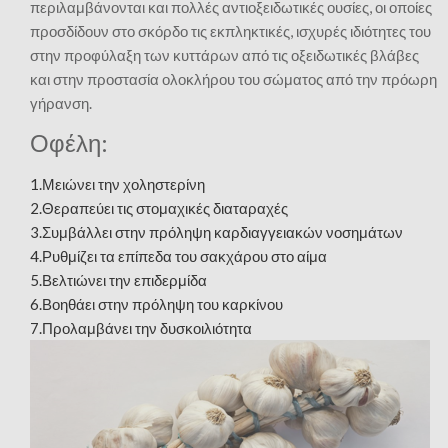
περιλαμβάνονται και πολλές αντιοξειδωτικές ουσίες, οι οποίες
προσδίδουν στο σκόρδο τις εκπληκτικές, ισχυρές ιδιότητες του
στην προφύλαξη των κυττάρων από τις οξειδωτικές βλάβες
και στην προστασία ολοκλήρου του σώματος από την πρόωρη
γήρανση.
Οφέλη:
1.Μειώνει την χοληστερίνη
2.Θεραπεύει τις στομαχικές διαταραχές
3.Συμβάλλει στην πρόληψη καρδιαγγειακών νοσημάτων
4.Ρυθμίζει τα επίπεδα του σακχάρου στο αίμα
5.Βελτιώνει την επιδερμίδα
6.Βοηθάει στην πρόληψη του καρκίνου
7.Προλαμβάνει την δυσκοιλιότητα