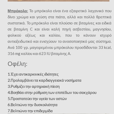
Μπρόκολο:
Το μπρόκολο είναι ένα εξαιρετικό λαχανικό που
δίνει χρώμα και γεύση στα πιάτα, αλλά και πολλά θρεπτικά
συστατικά. Το μπρόκολο είναι πλούσιο σε βιταμίνες και ειδικά
σε βιταμίνη C και είναι καλή πηγή ασβεστίου, μαγνησίου,
φολικού οξέως και καλίου, που το κάνουν ισχυρό
αντιοξειδωτικό και ενισχύουν το ανοσοποιητικό μας σύστημα.
Ανά 100 γρ. μαγειρεμένου μπρόκολου προσδίδονται 33 kcal,
316 mg καλίου και 623 IU βιταμίνης Α.
Οφέλη:
1.Έχει αντικαρκινικές ιδιότητες
2.Προλαμβάνει τα καρδιαγγειακά νοσήματα
3.Ρυθμίζει την αρτηριακή πίεση
4.Βοηθάει στην ρύθμιση των επιπέδων του σακχάρου
5.Προστατεύει την υγεία των οστών
6.Βελτιώνει την δυσκοιλιότητα
7.Βελτιώνει την επιδερμίδα