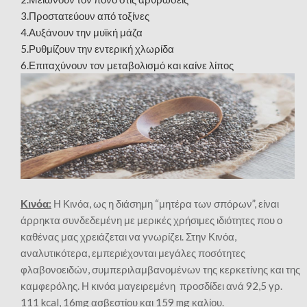
3.Προστατεύουν από τοξίνες
4.Αυξάνουν την μυϊκή μάζα
5.Ρυθμίζουν την εντερική χλωρίδα
6.Επιταχύνουν τον μεταβολισμό και καίνε λίπος
Κινόα:
Η Κινόα, ως η διάσημη “μητέρα των σπόρων”, είναι
άρρηκτα συνδεδεμένη με μερικές χρήσιμες ιδιότητες που ο
καθένας μας χρειάζεται να γνωρίζει. Στην Κινόα,
αναλυτικότερα, εμπεριέχονται μεγάλες ποσότητες
φλαβονοειδών, συμπεριλαμβανομένων της κερκετίνης και της
καμφερόλης. Η κινόα μαγειρεμένη προσδίδει ανά 92,5 γρ.
111 kcal, 16mg ασβεστίου και 159 mg καλίου.