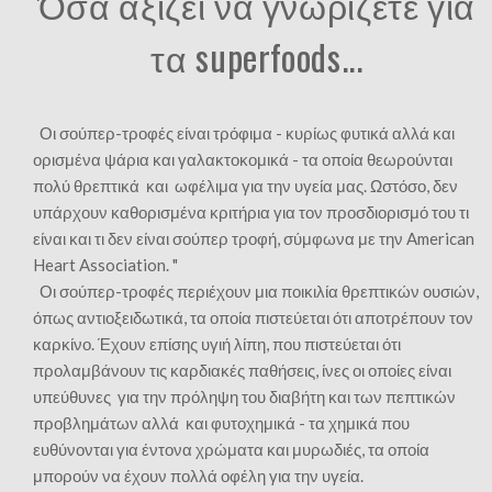
Όσα αξίζει να γνωρίζετε για
τα superfoods...
Οι σούπερ-τροφές είναι τρόφιμα - κυρίως φυτικά αλλά και
ορισμένα ψάρια και γαλακτοκομικά - τα οποία θεωρούνται
πολύ θρεπτικά και ωφέλιμα για την υγεία μας. Ωστόσο, δεν
υπάρχουν καθορισμένα κριτήρια για τον προσδιορισμό του τι
είναι και τι δεν είναι σούπερ τροφή, σύμφωνα με την American
Heart Association. "
Οι σούπερ-τροφές περιέχουν μια ποικιλία θρεπτικών ουσιών,
όπως αντιοξειδωτικά, τα οποία πιστεύεται ότι αποτρέπουν τον
καρκίνο. Έχουν επίσης υγιή λίπη, που πιστεύεται ότι
προλαμβάνουν τις καρδιακές παθήσεις, ίνες οι οποίες είναι
υπεύθυνες για την πρόληψη του διαβήτη και των πεπτικών
προβλημάτων αλλά και φυτοχημικά - τα χημικά που
ευθύνονται για έντονα χρώματα και μυρωδιές, τα οποία
μπορούν να έχουν πολλά οφέλη για την υγεία.