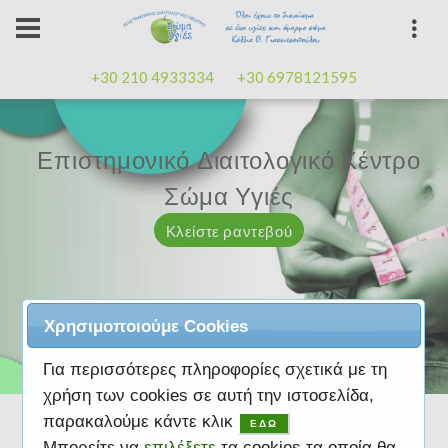
+30 210 4933334
+30 6978121595
Επιστημονικό Διαιτολογικό Κέντρο
Επιστημονικό Διαιτολογικό Κέντρο
Επαγγελματισμός, εμπειρία
Επαγγελματισμός, εμπειρία
Μαζί μας μπορείτε
καλή
καλή
Σώμα Υγιές
Σώμα Υγιές
διάθεση
διάθεση
Κλείστε ραντεβού
Κλείστε ραντεβού
Κλείστε ραντεβού
Κλείστε ραντεβού
Κλείστε ραντεβού
Χρησιμοποιούμε Cookies
Για περισσότερες πληροφορίες σχετικά με τη
χρήση των cookies σε αυτή την ιστοσελίδα,
παρακαλούμε κάντε κλικ
ΕΔΩ
Μπορείτε να
επιλέξετε
τα cookies τα οποία θα