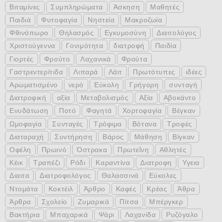
Βιταμίνες
Συμπληρώματα
Άσκηση
Μαθητές
Παιδιά
Φυτοφαγία
Νηστεία
Μακροζωία
Φθινόπωρο
Θηλασμός
Εγκυμοσύνη
Διαιτολόγος
Χριστούγεννα
Γονιμότητα
διατροφή
Παιδία
Γιορτές
Φρούτο
Λαχανικά
Φρούτα
Γαστρεντερίτιδα
Λιπαρά
Λάιτ
Πρωτότυπες
ιδέες
Αρωματισμένο
νερό
Εύκολη
Γρήγορη
συνταγή
Διατροφική
αξία
Μεταβολισμός
Αξία
Αβοκάντο
Ενυδάτωση
Ποτό
Φαγητά
Χορτοφαγία
Βέγκαν
Ωμοφαγία
Συνταγές
Τρόφιμα
Βότανα
Τροφές
Διαταραχή
Συντήρηση
Βάρος
Μάθηση
Βίγκαν
Οφέλη
Πρωινό
Όστρακα
Πρωτεΐνη
Αθλητές
Κέικ
Τραπέζι
Ρόδι
Καραντίνα
Διατροφη
Υγεια
Διαιτα
Διατροφολόγος
Θαλασσινά
Εύκολες
Ντομάτα
Κοκτέιλ
Άρθρο
Καφές
Κρέας
Άθρα
Άρθρα
Σχολείο
Ζυμαρικά
Πίτσα
Μπέργκερ
Βακτήρια
Μπαχαρικά
Ψάρι
Λαχανίδα
Ρυζόγαλο