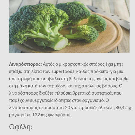
Λιναρόσπορος:
Αυτός ο μικροσκοπικός σπόρος έχει μπει
επάξια στη λίστα των superfoods, καθώς πρόκειται για μια
υπερτροφή που συμβάλει στη βελτίωση της υγείας και βοηθά
στη μάχη κατά των θερμίδων και της απώλειας βάρους. Ο
λιναρόσπορος διαθέτει πλούσια θρεπτικά συστατικά, που
παρέχουν ευεργετικές ιδιότητες στον οργανισμό. Ο
λιναρόσπορος σε ποσότητα 20 γρ. προσδίδει 95 kcal, 80,4 mg
μαγνησίου, 132 mg φωσφόρου.
Οφέλη: