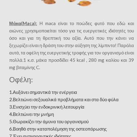
Μάκα(Maca):
Η maca είναι το ποώδες φυτό που εδώ και
αιώνες χρησιμοποιείται τόσο για τις ευεργετικές ιδιότητές του
όσο και για τη θρεπτική του αξία. Αυτό που την κάνει να
ξεχωρίζει είναι η δράση του στην αύξηση της λίμπιντο! Παρόλα
αυτά, τα οφέλη της ευεργετικής τροφής για τον οργανισμό είναι
πολλά.1 κ.σ. μάκα προσδίδει 45 kcal , 280 mg καλίου και 39
mg βιταμίνης C.
Οφέλη:
1.Αυξάνει σημαντικά την ενέργεια
2.Βελτιώνει σεξουαλικά προβλήματα και στα δύο φύλα
3.Ενισχύει την ενδοκρινική λειτουργία
4.Βελτιώνει την μνήμη
5.Θωρακίζει την άμυνα του οργανισμού
6.Βοηθά στην καταπολέμηση της οστεοπόρωσης
7.Έχει αντιγηραντικές ιδιότητες