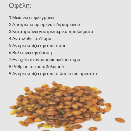
Οφέλη:
1.Μειώνει τις φλεγμονές
2.Αποτρέπει ορισμένα είδη καρκίνου
3.Καταπραΰνει γαστρεντερικά προβλήματα
4.Aναπλάθει το δέρμα
5.Αντιμετωπίζει την υπέρταση
6.Βελτιώνει την όραση
7.Ενισχύει το ανοσοποιητικό σύστημα
8.Ρύθμιση του μεταβολισμού
9.Αντιμετωπίζει την υπερπλασία του προστάτη