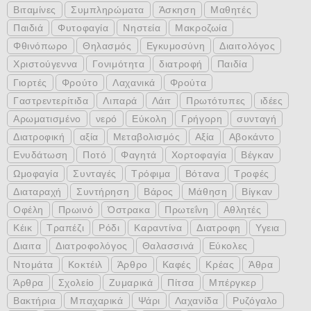
Βιταμίνες
Συμπληρώματα
Άσκηση
Μαθητές
Παιδιά
Φυτοφαγία
Νηστεία
Μακροζωία
Φθινόπωρο
Θηλασμός
Εγκυμοσύνη
Διαιτολόγος
Χριστούγεννα
Γονιμότητα
διατροφή
Παιδία
Γιορτές
Φρούτο
Λαχανικά
Φρούτα
Γαστρεντερίτιδα
Λιπαρά
Λάιτ
Πρωτότυπες
ιδέες
Αρωματισμένο
νερό
Εύκολη
Γρήγορη
συνταγή
Διατροφική
αξία
Μεταβολισμός
Αξία
Αβοκάντο
Ενυδάτωση
Ποτό
Φαγητά
Χορτοφαγία
Βέγκαν
Ωμοφαγία
Συνταγές
Τρόφιμα
Βότανα
Τροφές
Διαταραχή
Συντήρηση
Βάρος
Μάθηση
Βίγκαν
Οφέλη
Πρωινό
Όστρακα
Πρωτεΐνη
Αθλητές
Κέικ
Τραπέζι
Ρόδι
Καραντίνα
Διατροφη
Υγεια
Διαιτα
Διατροφολόγος
Θαλασσινά
Εύκολες
Ντομάτα
Κοκτέιλ
Άρθρο
Καφές
Κρέας
Άθρα
Άρθρα
Σχολείο
Ζυμαρικά
Πίτσα
Μπέργκερ
Βακτήρια
Μπαχαρικά
Ψάρι
Λαχανίδα
Ρυζόγαλο