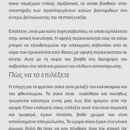
σύκα περιέχουν επίσης πρεβιοτικά, τα οποία βοηθούν στην
υποστήριξη των προϋπαρχόντων καλών βακτηριδίων στο
έντερο, βελτιώνοντας την πεπτική ευεξία.
Επιπλέον, είναι μια καλή πηγή ασβεστίου, το οποίο εμπλέκεται
στην οστική πυκνότητα. Η υψηλή περιεκτικότητά τους σε κάλιο
μπορεί να εξουδετερώνει την απέκκριση ασβεστίου από τα
ούρα που προκαλείται από δίαιτες με υψηλή περιεκτικότητα σε
άλατα. Αυτό με τη σειρά του βοηθά στη διατήρηση του
ασβεστίου στα οστά και μειώνει τον κίνδυνο οστεοπόρωσης.
Πώς να τα επιλέξετε
Η εποχή για τα φρέσκα σύκα είναι μεταξύ του καλοκαιριού και
του φθινοπώρου. Τα σύκα είναι ευαίσθητα και συνήθως
τρώγονται καλύτερα εντός μιας έως δύο ημερών από την
αγορά. Όταν επιλέγετε σύκα, επιλέξτε αυτά που είναι παχουλά
και τρυφερά, έχουν πλούσιο, βαθύ χρώμα και είναι
απαλλαγμένα από μώλωπες. Τα ώριμα σύκα έχουν ένα γλυκό
άρωμα. Καλό θα ήταν να μην πλυθούν πριν την στιγμή της