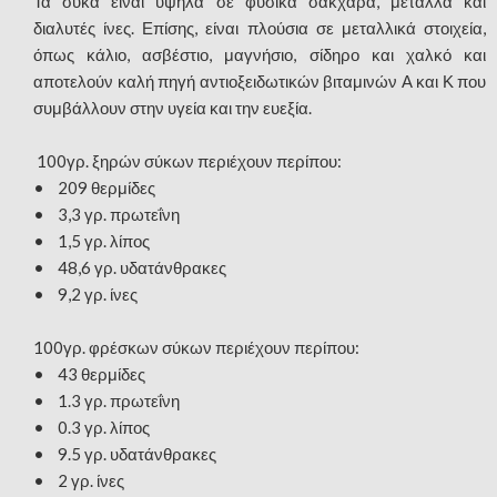
Τα σύκα είναι υψηλά σε φυσικά σάκχαρα, μέταλλα και
διαλυτές ίνες. Επίσης, είναι πλούσια σε μεταλλικά στοιχεία,
όπως κάλιο, ασβέστιο, μαγνήσιο, σίδηρο και χαλκό και
αποτελούν καλή πηγή αντιοξειδωτικών βιταμινών Α και Κ που
συμβάλλουν στην υγεία και την ευεξία.
100γρ. ξηρών σύκων περιέχουν περίπου:
• 209 θερμίδες
• 3,3 γρ. πρωτεΐνη
• 1,5 γρ. λίπος
• 48,6 γρ. υδατάνθρακες
• 9,2 γρ. ίνες
100γρ. φρέσκων σύκων περιέχουν περίπου:
• 43 θερμίδες
• 1.3 γρ. πρωτεΐνη
• 0.3 γρ. λίπος
• 9.5 γρ. υδατάνθρακες
• 2 γρ. ίνες