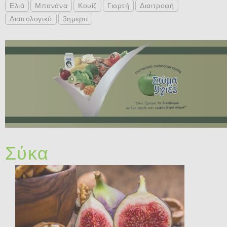
Ελιά
Μπανάνα
Κουίζ
Γιορτή
Διαιτροφή
Διαιτολογικό
3ημερο
Σύκα