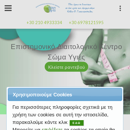
+30 210 4933334
+30 6978121595
Επιστημονικό Διαιτολογικό Κέντρο
Επιστημονικό Διαιτολογικό Κέντρο
Επαγγελματισμός, εμπειρία
Επαγγελματισμός, εμπειρία
Μαζί μας μπορείτε
καλή
καλή
Σώμα Υγιές
Σώμα Υγιές
διάθεση
διάθεση
Κλείστε ραντεβού
Κλείστε ραντεβού
Κλείστε ραντεβού
Κλείστε ραντεβού
Κλείστε ραντεβού
Χρησιμοποιούμε Cookies
Για περισσότερες πληροφορίες σχετικά με τη
χρήση των cookies σε αυτή την ιστοσελίδα,
παρακαλούμε κάντε κλικ
ΕΔΩ
Μπορείτε να
επιλέξετε
τα cookies τα οποία θα