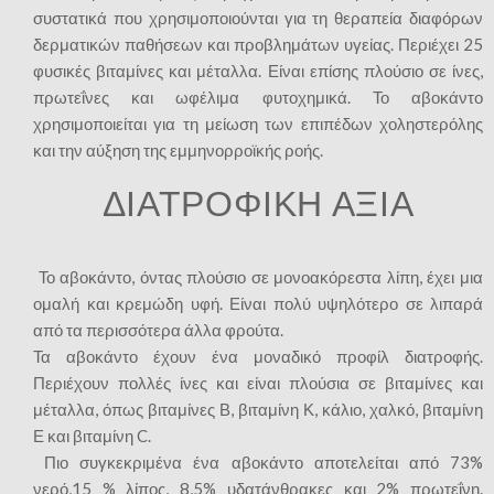
συστατικά που χρησιμοποιούνται για τη θεραπεία διαφόρων
δερματικών παθήσεων και προβλημάτων υγείας. Περιέχει 25
φυσικές βιταμίνες και μέταλλα. Είναι επίσης πλούσιο σε ίνες,
πρωτεΐνες και ωφέλιμα φυτοχημικά. Το αβοκάντο
χρησιμοποιείται για τη μείωση των επιπέδων χοληστερόλης
και την αύξηση της εμμηνορροϊκής ροής.
ΔΙΑΤΡΟΦΙΚΗ ΑΞΙΑ
Το αβοκάντο, όντας πλούσιο σε μονοακόρεστα λίπη, έχει μια
ομαλή και κρεμώδη υφή. Είναι πολύ υψηλότερο σε λιπαρά
από τα περισσότερα άλλα φρούτα.
Τα αβοκάντο έχουν ένα μοναδικό προφίλ διατροφής.
Περιέχουν πολλές ίνες και είναι πλούσια σε βιταμίνες και
μέταλλα, όπως βιταμίνες Β, βιταμίνη Κ, κάλιο, χαλκό, βιταμίνη
Ε και βιταμίνη C.
Πιο συγκεκριμένα ένα αβοκάντο αποτελείται από 73%
νερό,15 % λίπος, 8,5% υδατάνθρακες και 2% πρωτεΐνη.