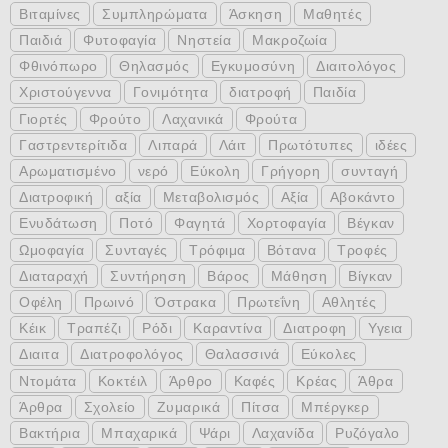
Βιταμίνες
Συμπληρώματα
Άσκηση
Μαθητές
Παιδιά
Φυτοφαγία
Νηστεία
Μακροζωία
Φθινόπωρο
Θηλασμός
Εγκυμοσύνη
Διαιτολόγος
Χριστούγεννα
Γονιμότητα
διατροφή
Παιδία
Γιορτές
Φρούτο
Λαχανικά
Φρούτα
Γαστρεντερίτιδα
Λιπαρά
Λάιτ
Πρωτότυπες
ιδέες
Αρωματισμένο
νερό
Εύκολη
Γρήγορη
συνταγή
Διατροφική
αξία
Μεταβολισμός
Αξία
Αβοκάντο
Ενυδάτωση
Ποτό
Φαγητά
Χορτοφαγία
Βέγκαν
Ωμοφαγία
Συνταγές
Τρόφιμα
Βότανα
Τροφές
Διαταραχή
Συντήρηση
Βάρος
Μάθηση
Βίγκαν
Οφέλη
Πρωινό
Όστρακα
Πρωτεΐνη
Αθλητές
Κέικ
Τραπέζι
Ρόδι
Καραντίνα
Διατροφη
Υγεια
Διαιτα
Διατροφολόγος
Θαλασσινά
Εύκολες
Ντομάτα
Κοκτέιλ
Άρθρο
Καφές
Κρέας
Άθρα
Άρθρα
Σχολείο
Ζυμαρικά
Πίτσα
Μπέργκερ
Βακτήρια
Μπαχαρικά
Ψάρι
Λαχανίδα
Ρυζόγαλο