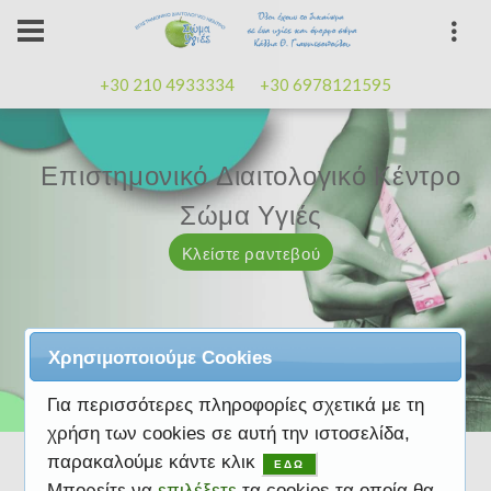
+30 210 4933334
+30 6978121595
Επιστημονικό Διαιτολογικό Κέντρο
Επιστημονικό Διαιτολογικό Κέντρο
Επαγγελματισμός, εμπειρία
Επαγγελματισμός, εμπειρία
Μαζί μας μπορείτε
καλή
καλή
Σώμα Υγιές
Σώμα Υγιές
διάθεση
διάθεση
Κλείστε ραντεβού
Κλείστε ραντεβού
Κλείστε ραντεβού
Κλείστε ραντεβού
Κλείστε ραντεβού
Χρησιμοποιούμε Cookies
Για περισσότερες πληροφορίες σχετικά με τη
χρήση των cookies σε αυτή την ιστοσελίδα,
παρακαλούμε κάντε κλικ
ΕΔΩ
Μπορείτε να
επιλέξετε
τα cookies τα οποία θα