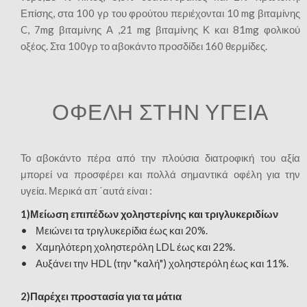
Επίσης, στα 100 γρ του φρούτου περιέχονται 10 mg βιταμίνης
C, 7mg βιταμίνης Α ,21 mg βιταμίνης Κ και 81mg φολικού
οξέος. Στα 100γρ το αβοκάντο προσδίδει 160 θερμίδες.
ΟΦΕΛΗ ΣΤΗΝ ΥΓΕΙΑ
Το αβοκάντο πέρα από την πλούσια διατροφική του αξία
μπορεί να προσφέρει και πολλά σημαντικά οφέλη για την
υγεία. Μερικά απ ΄αυτά είναι
:
1)Μείωση επιπέδων χοληστερίνης και τριγλυκεριδίων
• Μειώνει τα τριγλυκερίδια έως και 20%.
• Χαμηλότερη χοληστερόλη LDL έως και 22%.
• Αυξάνει την HDL (την "καλή") χοληστερόλη έως και 11%.
2)Παρέχει προστασία για τα μάτια