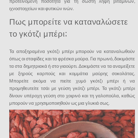
προτεινόμενη ποσότητα για τη σωστή λήψη βιταμινών,
ιχνοστοιχείων και φυτικών ινών.
Πως μπορείτε να καταναλώσετε
το γκότζι μπέρι;
Τα αποξηραμένα γκότζι μπέρι μπορούν να καταναλωθούν
όπως οι σταφίδες και τα φρέσκα μούρα. Για πρωινό, δοκιμάστε
τα στα δημητριακά ή στο γιαούρτι. Δοκιμάστε να τα αναμείξετε
με ξηρούς καρπούς και κομμάτια μαύρης σοκολάτας.
Μπορείτε ακόμα να πιείτε χυμό γκότζι μπέρι ή να
προμηθευτείτε τσάι με γεύση γκότζι μπέρι. Τα γκότζι μπέρι
δίνουν υπέροχη γεύση στο χοιρινό και τη γαλοπούλα, καθώς
μπορούν να χρησιμοποιηθούν ως μια γλυκιά σως.