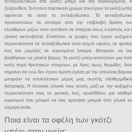
αντιοξειδωτικών στα γκότζι μπέρι και πιο συγκεκριμένα, τ
ζεαξανθίνη. Το έντονο πορτοκαλί χρώμα που έχουν τα γκότζι μπέρ
οφείλεται σε αυτό το αντιοξειδωτικό. Τα αντιοξειδωτικ
προστατεύουν τα κύτταρα από την επιβλαβή δράση τω
ελευθέρων ριζών όταν εκτεθούν σε στοιχεία όπως ο καπνός και 
ηλιακή ακτινοβολία. Επιπλέον, οι τροφές που έχουν αυξημέν
περιεκτικότητα σε αντιοξειδωτικά είναι συχνά υψηλές σε φυτικέ
ίνες και χαμηλές σε κορεσμένα λιπαρά. Μπορούν να σα
βοηθήσουν να χάσετε βάρος; Τα γκότζι μπέρι αποτελούν μια πολ
καλή πηγή θρεπτικών στοιχείων, με λίγες όμως θερμίδες. Αυτ
σημαίνει ότι ενώ δεν έχουν άμεση σχέση με την απώλεια βάρους
μπορούν να αποτελέσουν μέρος μιας σωστής υποθερμιδική
διατροφής. Η πλούσια, γλυκιά τους γεύση, μαζί με την αυξημέν
περιεκτικότητα τους σε φυτικές ίνες, προσδίδουν μια αίσθησ
κορεσμού που μπορεί να σας κρατήσει μακριά από γλυκά κα
αλμυρά σνάκ.
Ποια είναι τα οφέλη των γκότζι
μπέρι στην υγεία;