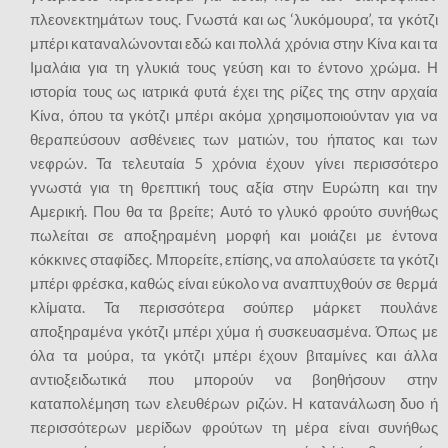
πλεονεκτημάτων τους. Γνωστά και ως ‘λυκόμουρα’, τα γκότζι
μπέρι καταναλώνονται εδώ και πολλά χρόνια στην Κίνα και τα
Ιμαλάια για τη γλυκιά τους γεύση και το έντονο χρώμα. Η
ιστορία τους ως ιατρικά φυτά έχει της ρίζες της στην αρχαία
Κίνα, όπου τα γκότζι μπέρι ακόμα χρησιμοποιούνταν για να
θεραπεύσουν ασθένειες των ματιών, του ήπατος και των
νεφρών. Τα τελευταία 5 χρόνια έχουν γίνει περισσότερο
γνωστά για τη θρεπτική τους αξία στην Ευρώπη και την
Αμερική. Που θα τα βρείτε; Αυτό το γλυκό φρούτο συνήθως
πωλείται σε αποξηραμένη μορφή και μοιάζει με έντονα
κόκκινες σταφίδες. Μπορείτε, επίσης, να απολαύσετε τα γκότζι
μπέρι φρέσκα, καθώς είναι εύκολο να αναπτυχθούν σε θερμά
κλίματα. Τα περισσότερα σούπερ μάρκετ πουλάνε
αποξηραμένα γκότζι μπέρι χύμα ή συσκευασμένα. Όπως με
όλα τα μούρα, τα γκότζι μπέρι έχουν βιταμίνες και άλλα
αντιοξειδωτικά που μπορούν να βοηθήσουν στην
καταπολέμηση των ελευθέρων ριζών. Η κατανάλωση δυο ή
περισσότερων μερίδων φρούτων τη μέρα είναι συνήθως