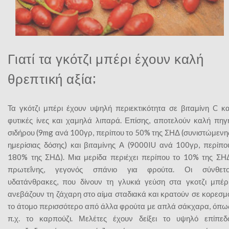
Γιατί τα γκότζι μπέρι έχουν καλή
θρεπτική αξία;
Τα γκότζι μπέρι έχουν υψηλή περιεκτικότητα σε βιταμίνη C κα
φυτικές ίνες και χαμηλά λιπαρά. Επίσης, αποτελούν καλή πηγ
σιδήρου (9mg ανά 100γρ, περίπου το 50% της ΣΗΔ (συνιστώμενη
ημερίσιας δόσης) και βιταμίνης Α (9000IU ανά 100γρ, περίπο
180% της ΣΗΔ). Μια μερίδα περιέχει περίπου το 10% της ΣΗ
πρωτεΐνης, γεγονός σπάνιο για φρούτα. Οι σύνθετο
υδατάνθρακες, που δίνουν τη γλυκιά γεύση στα γκοτζι μπέρι
ανεβάζουν τη ζάχαρη στο αίμα σταδιακά και κρατούν σε κορεσμ
το άτομο περισσότερο από άλλα φρούτα με απλά σάκχαρα, όπω
π.χ. το καρπούζι. Μελέτες έχουν δείξει το υψηλό επίπεδ