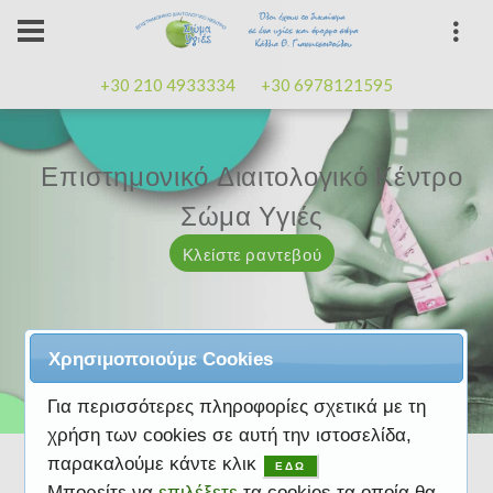
+30 210 4933334
+30 6978121595
Επιστημονικό Διαιτολογικό Κέντρο
Επιστημονικό Διαιτολογικό Κέντρο
Επαγγελματισμός, εμπειρία
Επαγγελματισμός, εμπειρία
Μαζί μας μπορείτε
καλή
καλή
Σώμα Υγιές
Σώμα Υγιές
διάθεση
διάθεση
Κλείστε ραντεβού
Κλείστε ραντεβού
Κλείστε ραντεβού
Κλείστε ραντεβού
Κλείστε ραντεβού
Χρησιμοποιούμε Cookies
Για περισσότερες πληροφορίες σχετικά με τη
χρήση των cookies σε αυτή την ιστοσελίδα,
παρακαλούμε κάντε κλικ
ΕΔΩ
Μπορείτε να
επιλέξετε
τα cookies τα οποία θα