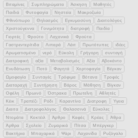
Βιταμίνες
Συμπληρώματα
Άσκηση
Μαθητές
Παιδιά
Φυτοφαγία
Νηστεία
Μακροζωία
Φθινόπωρο
Θηλασμός
Εγκυμοσύνη
Διαιτολόγος
Χριστούγεννα
Γονιμότητα
διατροφή
Παιδία
Γιορτές
Φρούτο
Λαχανικά
Φρούτα
Γαστρεντερίτιδα
Λιπαρά
Λάιτ
Πρωτότυπες
ιδέες
Αρωματισμένο
νερό
Εύκολη
Γρήγορη
συνταγή
Διατροφική
αξία
Μεταβολισμός
Αξία
Αβοκάντο
Ενυδάτωση
Ποτό
Φαγητά
Χορτοφαγία
Βέγκαν
Ωμοφαγία
Συνταγές
Τρόφιμα
Βότανα
Τροφές
Διαταραχή
Συντήρηση
Βάρος
Μάθηση
Βίγκαν
Οφέλη
Πρωινό
Όστρακα
Πρωτεΐνη
Αθλητές
Κέικ
Τραπέζι
Ρόδι
Καραντίνα
Διατροφη
Υγεια
Διαιτα
Διατροφολόγος
Θαλασσινά
Εύκολες
Ντομάτα
Κοκτέιλ
Άρθρο
Καφές
Κρέας
Άθρα
Άρθρα
Σχολείο
Ζυμαρικά
Πίτσα
Μπέργκερ
Βακτήρια
Μπαχαρικά
Ψάρι
Λαχανίδα
Ρυζόγαλο