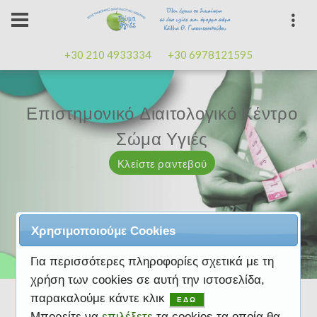
+30 210 4933334
+30 6978121595
Επιστημονικό Διαιτολογικό Κέντρο
Επιστημονικό Διαιτολογικό Κέντρο
Επαγγελματισμός, εμπειρία
Επαγγελματισμός, εμπειρία
Μαζί μας μπορείτε
καλή
καλή
Σώμα Υγιές
Σώμα Υγιές
διάθεση
διάθεση
Κλείστε ραντεβού
Κλείστε ραντεβού
Κλείστε ραντεβού
Κλείστε ραντεβού
Κλείστε ραντεβού
Χρησιμοποιούμε Cookies
Για περισσότερες πληροφορίες σχετικά με τη
χρήση των cookies σε αυτή την ιστοσελίδα,
παρακαλούμε κάντε κλικ
ΕΔΩ
Μπορείτε να
επιλέξετε
τα cookies τα οποία θα