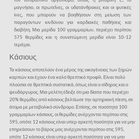
μαγνήσιο, οι πρωτεΐνες, οι υδατάνθρακες και οι φυτικές
ίνες, που μπορούν να βοηθήσουν στη μείωση των
παραγόντων κινδύνου για καρδιακές παθήσεις και
διαβήτη. Μια μερίδα 100 γραμμαρίων, περιέχει περίπου
575 θερμίδες και η συνιστώμενη μερίδα είναι 10-12
τεμάχια.
Κάσιους
Τα κάσιους αποτελούν ένα μέρος της οικογένειας των ξηρών
καρπών και έχουν ένα καλό θρεπτικό προφίλ. Είναι πολύ
πλούσια σε θρεπτικά συστατικά, όπως είναι ο σίδηρος και ο
ψευδάργυρος. Μια μελέτη έδειξε ότι μια δίαιτα που περιέχει
20% θερμίδες από κάσιους βελτίωσε την αρτηριακή πίεση, σε
άτομα με μεταβολικό σύνδρομο. Επίσης, σε ποσότητα 100
γραμμαρίων κάσιους, οι θερμίδες ανέρχονται περίπου στις
595, οπότε 12 κάσιους είναι υπερ αρκετή ποσότητα για να μην
επηρεάσουν το βάρος μας ανέρχονται περίπου στις 595,
οπότε 12 κάσιους είναι υπερ αρκετή ποσότητα για να μην