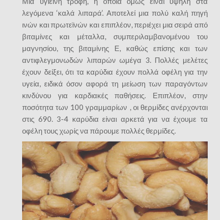
Μία υγιεινή τροφή, η οποία όμως είναι υψηλή στα
λεγόμενα ‘καλά λιπαρά’. Αποτελεί μια πολύ καλή πηγή
ινών και πρωτεϊνών και επιπλέον, περιέχει μια σειρά από
βιταμίνες και μέταλλα, συμπεριλαμβανομένου του
μαγνησίου, της βιταμίνης Ε, καθώς επίσης και των
αντιφλεγμονωδών λιπαρών ωμέγα 3. Πολλές μελέτες
έχουν δείξει, ότι τα καρύδια έχουν πολλά οφέλη για την
υγεία, ειδικά όσον αφορά τη μείωση των παραγόντων
κινδύνου για καρδιακές παθήσεις. Επιπλέον, στην
ποσότητα των 100 γραμμαρίων , οι θερμίδες ανέρχονται
στις 690. 3-4 καρύδια είναι αρκετά για να έχουμε τα
οφέλη τους χωρίς να πάρουμε πολλές θερμίδες.