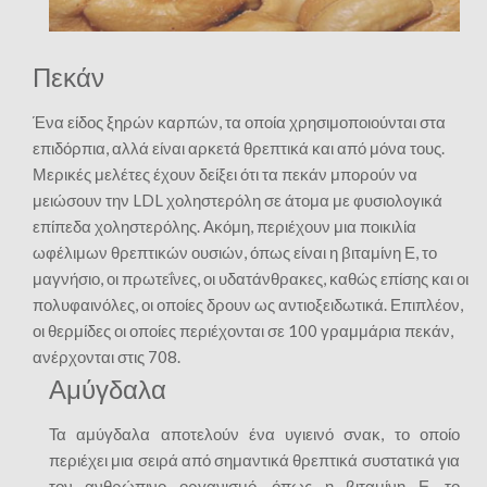
Πεκάν
Ένα είδος ξηρών καρπών, τα οποία χρησιμοποιούνται στα
επιδόρπια, αλλά είναι αρκετά θρεπτικά και από μόνα τους.
Μερικές μελέτες έχουν δείξει ότι τα πεκάν μπορούν να
μειώσουν την LDL χοληστερόλη σε άτομα με φυσιολογικά
επίπεδα χοληστερόλης. Ακόμη, περιέχουν μια ποικιλία
ωφέλιμων θρεπτικών ουσιών, όπως είναι η βιταμίνη Ε, το
μαγνήσιο, οι πρωτεΐνες, οι υδατάνθρακες, καθώς επίσης και οι
πολυφαινόλες, οι οποίες δρουν ως αντιοξειδωτικά. Επιπλέον,
οι θερμίδες οι οποίες περιέχονται σε 100 γραμμάρια πεκάν,
ανέρχονται στις 708.
Αμύγδαλα
Τα αμύγδαλα αποτελούν ένα υγιεινό σνακ, το οποίο
περιέχει μια σειρά από σημαντικά θρεπτικά συστατικά για
τον ανθρώπινο οργανισμό, όπως η βιταμίνη Ε, το