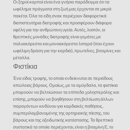
Οι ξηροί καρποί είναι ένα γνήσιο παράδειγμα ότι τα
ωφέλημα πράγματα στη ζωή μας έρχονται σε μικρά
πακέτα. Όλα τα είδη σνακ περιέχουν διαφορετικά
διαπιστευτήρια διατροφής και προσφέρουν διάφορα
οφέλη για την ανθρώπινη υγεία. Αυτές, λοιπόν, οι
θρεπτικές μονάδες διατροφής είναι γεμάτες με
πολυακόρεστα και μονοακόρεστα λιπαρά (που έχουν
ωφέλιμη δράση για την καρδιά), πρωτεΐνες, βιταμίνες και
μέταλλα.
Φιστίκια
Ένα είδος τροφής, το οποίο ενδείκνυται σε περιόδους
απώλειας βάρους. Ομοίως, με τα αμύγδαλα, τα φιστίκια
μπορoούν να βελτιώσουν τα επίπεδα χοληστερόλης και
επίσης, μπορούν να βοηθήσουν στη βελτίωση άλλων
παραγόντων κινδύνου για καρδιακές παθήσεις,
συμπεριλαμβανομένης της αρτηριακής πίεσης, του
βάρους και της οξειδωτικής κατάστασης. Τα θρεπτικά
συστατικά τα οποία περιέχονται, είναι η βιταμίνη Ε, το