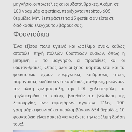
μαγνήσιο, οι πρωτεΐνες και οι υδατάνθρακες. Ακόμη, σε
100 γραμμάρια φιστίκια, περιέχονται περίπου 605
θερμίδες. Μην ξεπεράσετε τα 15 φιστίκια αν είστε σε
διαδικασία ελέγχου του βάρους σας.
Φουντούκια
Ένα εξίσου πολύ υγιεινό και ωφέλιμο σνακ, καθώς
αποτελεί πηγή πολλών θρεπτικών ουσιών, όπως η
βιταμίνη Ε, το μαγνήσιο, οι πρωτεΐνες και οι
υδατάνθρακες. Όπως όλοι οι ξηροί καρποί, έτσι και τα
φουντούκια έχουν ευεργετικές επιδράσεις στους
παράγοντες κινδύνου για καρδιακές παθήσεις, μειώνουν
την ολική χοληστερόλη, την LDL χοληστερόλη, τα
τριγλυκερίδια και επίσης, βοηθούν στη βελτίωση της
λειτουργίας των αιμοφόρων αγγείων. Τέλος, 100
γραμμάρια φουντούκια περιλαμβάνουν 654 θερμίδες. 10
φουντούκια είναι αρκετά για να έχετε την ωφέλιμη δράση
τους!.