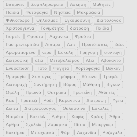
Βιταμίνες
Συμπληρώματα
Άσκηση
Μαθητές
Παιδιά
Φυτοφαγία
Νηστεία
Μακροζωία
Φθινόπωρο
Θηλασμός
Εγκυμοσύνη
Διαιτολόγος
Χριστούγεννα
Γονιμότητα
διατροφή
Παιδία
Γιορτές
Φρούτο
Λαχανικά
Φρούτα
Γαστρεντερίτιδα
Λιπαρά
Λάιτ
Πρωτότυπες
ιδέες
Αρωματισμένο
νερό
Εύκολη
Γρήγορη
συνταγή
Διατροφική
αξία
Μεταβολισμός
Αξία
Αβοκάντο
Ενυδάτωση
Ποτό
Φαγητά
Χορτοφαγία
Βέγκαν
Ωμοφαγία
Συνταγές
Τρόφιμα
Βότανα
Τροφές
Διαταραχή
Συντήρηση
Βάρος
Μάθηση
Βίγκαν
Οφέλη
Πρωινό
Όστρακα
Πρωτεΐνη
Αθλητές
Κέικ
Τραπέζι
Ρόδι
Καραντίνα
Διατροφη
Υγεια
Διαιτα
Διατροφολόγος
Θαλασσινά
Εύκολες
Ντομάτα
Κοκτέιλ
Άρθρο
Καφές
Κρέας
Άθρα
Άρθρα
Σχολείο
Ζυμαρικά
Πίτσα
Μπέργκερ
Βακτήρια
Μπαχαρικά
Ψάρι
Λαχανίδα
Ρυζόγαλο