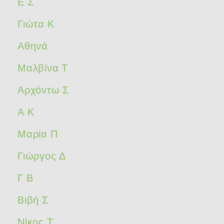
Ε Σ
Γιώτα Κ
Αθηνά
Μαλβίνα Τ
Αρχόντω Σ
Α Κ
Μαρία Π
Γιώργος Δ
Γ Β
Βιβή Σ
Νίκος Τ