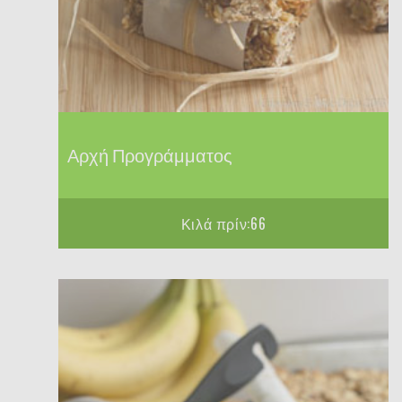
Αρχή Προγράμματος
Κιλά πρίν:66