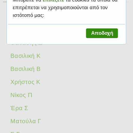
επιτρέπεται να χρησιμοποιούνται από τον
Βαρβάρα Π
ιστότοπό μας:
Μαρία Ε
Αποδοχή
Θανάσης Δ
Βασιλική Κ
Βασιλική Β
Χρήστος Κ
Νίκος Π
Έρα Σ
Ματούλα Γ