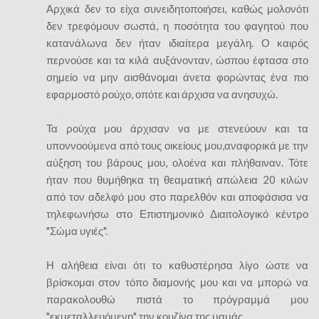
Αρχικά δεν το είχα συνειδητοποιήσει, καθώς μολονότι
δεν τρεφόμουν σωστά, η ποσότητα του φαγητού που
κατανάλωνα δεν ήταν ιδιαίτερα μεγάλη. Ο καιρός
περνούσε και τα κιλά αυξάνονταν, ώσπου έφτασα στο
σημείο να μην αισθάνομαι άνετα φορώντας ένα πιο
εφαρμοστό ρούχο, οπότε και άρχισα να ανησυχώ.
Τα ρούχα μου άρχισαν να με στενεύουν και τα
υποννοούμενα από τους οικείους μου,αναφορικά με την
αύξηση του βάρους μου, ολοένα και πλήθαιναν. Τότε
ήταν που θυμήθηκα τη θεαματική απώλεια 20 κιλών
από τον αδελφό μου στο παρελθόν και αποφάσισα να
τηλεφωνήσω στο Επιστημονικό Διαιτολογικό κέντρο
"Σώμα υγιές".
Η αλήθεια είναι ότι το καθυστέρησα λίγο ώστε να
βρίσκομαι στον τόπο διαμονής μου και να μπορώ να
παρακολουθώ πιστά το πρόγραμμά μου
"εκμεταλλευόμενη" την κουζίνα της μαμάς.