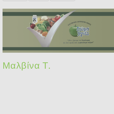
Μαλβίνα Τ.