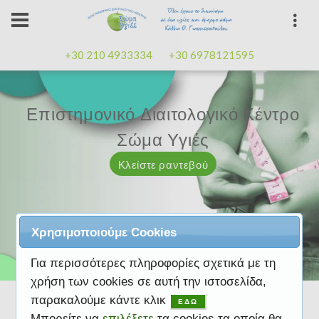
+30 210 4933334
+30 6978121595
Επιστημονικό Διαιτολογικό Κέντρο
Επιστημονικό Διαιτολογικό Κέντρο
Επαγγελματισμός, εμπειρία
Επαγγελματισμός, εμπειρία
Μαζί μας μπορείτε
καλή
καλή
Σώμα Υγιές
Σώμα Υγιές
διάθεση
διάθεση
Κλείστε ραντεβού
Κλείστε ραντεβού
Κλείστε ραντεβού
Κλείστε ραντεβού
Κλείστε ραντεβού
Χρησιμοποιούμε Cookies
Για περισσότερες πληροφορίες σχετικά με τη
χρήση των cookies σε αυτή την ιστοσελίδα,
παρακαλούμε κάντε κλικ
ΕΔΩ
Μπορείτε να
επιλέξετε
τα cookies τα οποία θα