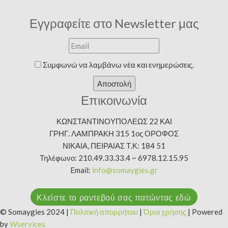
Εγγραφείτε στο Newsletter μας
Συμφωνώ να λαμβάνω νέα και ενημερώσεις.
Αποστολή
Επικοινωνία
ΚΩΝΣΤΑΝΤΙΝΟΥΠΟΛΕΩΣ 22 ΚΑΙ
ΓΡΗΓ. ΛΑΜΠΡΑΚΗ 315 1ος ΟΡΟΦΟΣ
ΝΙΚΑΙΑ, ΠΕΙΡΑΙΑΣ Τ.Κ: 184 51
Τηλέφωνο: 210.49.33.33.4 ~ 6978.12.15.95
Email:
info@somaygies.gr
Κλείστε το ραντεβού σας πατώντας εδώ
© Somaygies 2024 |
Πολιτική απορρήτου
|
Όροι χρήσης
| Powered
by
Wservices