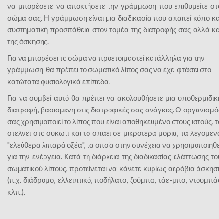
να μπορέσετε να αποκτήσετε την γράμμωση που επιθυμείτε στ
σώμα σας. Η γράμμωση είναι μια διαδικασία που απαιτεί κόπο κα
συστηματική προσπάθεια στον τομέα της διατροφής σας αλλά κα
της άσκησης.
Για να μπορέσει το σώμα να προετοιμαστεί κατάλληλα για την
γράμμωση, θα πρέπει το σωματικό λίπος σας να έχει φτάσει στο
κατώτατα φυσιολογικά επίπεδα.
Για να συμβεί αυτό θα πρέπει να ακολουθήσετε μια υποθερμιδικ
διατροφή, βασισμένη στις διατροφικές σας ανάγκες. Ο οργανισμό
σας χρησιμοποιεί το λίπος που είναι αποθηκευμένο στους ιστούς, τ
στέλνει στο συκώτι και το σπάει σε μικρότερα μόρια, τα λεγόμεν
"ελεύθερα λιπαρά οξέα", τα οποία στην συνέχεια να χρησιμοποιηθε
για την ενέργεια. Κατά τη διάρκεια της διαδικασίας ελάττωσης το
σωματικού λίπους, προτείνεται να κάνετε κυρίως αερόβια άσκησ
(π.χ. διάδρομο, ελλειπτικό, ποδήλατο, ζούμπα, τάε-μπο, ντουμπά
κλπ.).