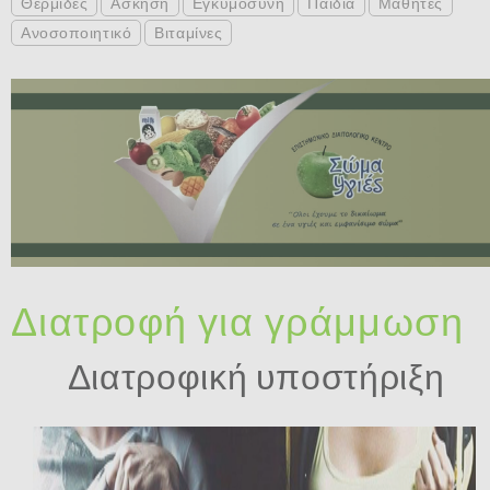
Θερμίδες
Άσκηση
Εγκυμοσύνη
Παιδιά
Μαθητές
Ανοσοποιητικό
Βιταμίνες
Διατροφή για γράμμωση
Διατροφική υποστήριξη