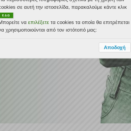
cookies σε αυτή την ιστοσελίδα, παρακαλούμε κάντε κλικ
ψηλές υπηρεσίες ώστε να σας βοηθήσει να
ΕΔΩ
ελέσματα.
ροφική σας ανάγκη.
ελέσματα.
ροφική σας ανάγκη.
ας.
Μπορείτε να
επιλέξετε
τα cookies τα οποία θα επιτρέπεται
να χρησιμοποιούνται από τον ιστότοπό μας:
Αποδοχή