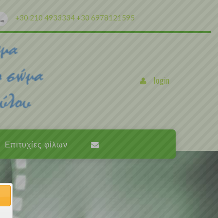
+30 210 4933334
+30 6978121595
login
Επιτυχίες φίλων