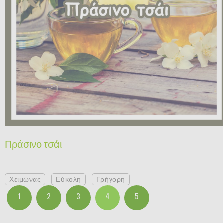
Πράσινο τσάι
Χειμώνας
Εύκολη
Γρήγορη
1
2
3
4
5