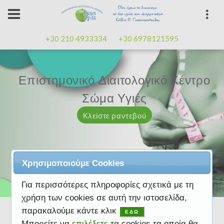
+30 210 4933334
+30 6978121595
Επιστημονικό Διαιτολογικό Κέντρο
Επιστημονικό Διαιτολογικό Κέντρο
Επαγγελματισμός, εμπειρία
Επαγγελματισμός, εμπειρία
Μαζί μας μπορείτε
καλή
καλή
Σώμα Υγιές
Σώμα Υγιές
διάθεση
διάθεση
Κλείστε ραντεβού
Κλείστε ραντεβού
Κλείστε ραντεβού
Κλείστε ραντεβού
Κλείστε ραντεβού
Χρησιμοποιούμε Cookies
Για περισσότερες πληροφορίες σχετικά με τη
χρήση των cookies σε αυτή την ιστοσελίδα,
παρακαλούμε κάντε κλικ
ΕΔΩ
Μπορείτε να
επιλέξετε
τα cookies τα οποία θα