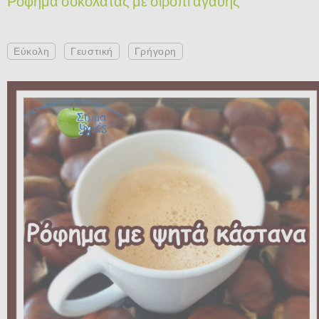
Ρόφημα σοκολάτας με σιρόπι αγαύης
Εύκολη
Γευστική
Γρήγορη