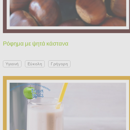
Ρόφημα με ψητά κάστανα
Υγιεινή
Εύκολη
Γρήγορη