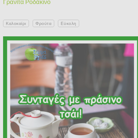
Γρανίτα Ροδάκινο
Καλοκαίρι
Φρούτα
Εύκολη