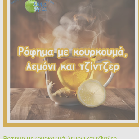
Ρόφημα με κουρκουμά, λεμόνι και τζίντζερ