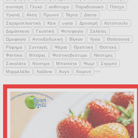
συνταγή
Γλυκό
ανθότυρο
Παραδοσιακό
Πάσχα
Υγιεινή
Αλόη
Πρωινό
Τάρτα
Δίαιτα
Ζαχαροπλαστική
Κέικ
υγεία
Δροσερή
Κοτόπουλο
Δαμάσκηνα
Γευστική
Φυτοφαγία
Σαλάτες
Ωμοφαγία
Αντιοξειδωτική
Βίγκαν
Υγεία
Θαλασσινά
Ρόφημα
Συνταγές
Ψάρια
Θρεπτική
Θεπτική
Φιστίκια
Μπάρες
Φυστικοβούτυρο
Νόστιμες
Σοκολάτα
Νόστιμα
Μπισκότα
Ψωμί
Σορμπέ
Μαρμελάδα
Λαζάνια
Αυγό
Χοιρινό