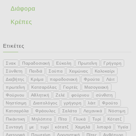
Διάφορα
Κρέπες
Ετικέτες
Σνακ
Παραδοσιακή
Εύκολη
Πρωτεΐνη
Γρήγορη
Σύνθετη
Παιδιά
Σούπα
Χειμώνας
Καλοκαίρι
Διαβήτης
Κρέμα
παραδοσιακή
Φρούτα
Λάιτ
πρωτεΐνη
Κατσαρόλας
Γιορτές
Μεσογειακή
Φούρνου
Αθλητική
Ζελέ
φούρνου
σύνθετη
Νηστίσιμη
Διαιτολόγος
γρήγορη
λάιτ
Φρούτο
Κατσαρόλα
Φράουλες
Σαλάτα
Λαχανικά
Νόστιμη
Πικάντικη
Μηλόπιτα
Πίτα
Γλυκά
Τυρί
Κότατζ
Συνταγή
με
τυρί
κότατζ
Χαμηλά
λιπαρά
Υγεία
Διατροφή
Πρωτείνη
Δροσιστική
Πίτες
Ανθότυρο