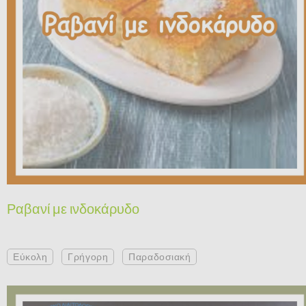
Ραβανί με ινδοκάρυδο
Εύκολη
Γρήγορη
Παραδοσιακή