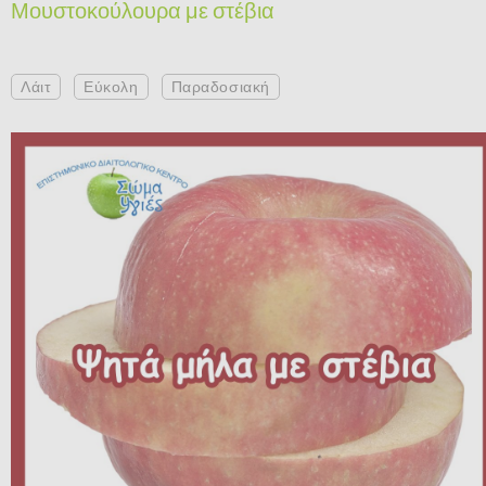
Μουστοκούλουρα με στέβια
Λάιτ
Εύκολη
Παραδοσιακή