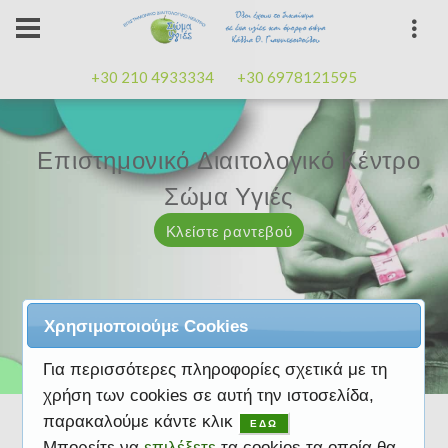
+30 210 4933334
+30 6978121595
Επιστημονικό Διαιτολογικό Κέντρο
Επιστημονικό Διαιτολογικό Κέντρο
Επαγγελματισμός, εμπειρία
Επαγγελματισμός, εμπειρία
Μαζί μας μπορείτε
καλή
καλή
Σώμα Υγιές
Σώμα Υγιές
διάθεση
διάθεση
Κλείστε ραντεβού
Κλείστε ραντεβού
Κλείστε ραντεβού
Κλείστε ραντεβού
Κλείστε ραντεβού
Χρησιμοποιούμε Cookies
Για περισσότερες πληροφορίες σχετικά με τη
χρήση των cookies σε αυτή την ιστοσελίδα,
παρακαλούμε κάντε κλικ
ΕΔΩ
Μπορείτε να
επιλέξετε
τα cookies τα οποία θα