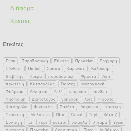
Διάφορα
Κρέπες
Ετικέτες
Σνακ
Παραδοσιακή
Εύκολη
Πρωτεΐνη
Γρήγορη
Σύνθετη
Παιδιά
Σούπα
Χειμώνας
Καλοκαίρι
Διαβήτης
Κρέμα
παραδοσιακή
Φρούτα
Λάιτ
πρωτεΐνη
Κατσαρόλας
Γιορτές
Μεσογειακή
Φούρνου
Αθλητική
Ζελέ
φούρνου
σύνθετη
Νηστίσιμη
Διαιτολόγος
γρήγορη
λάιτ
Φρούτο
Κατσαρόλα
Φράουλες
Σαλάτα
Λαχανικά
Νόστιμη
Πικάντικη
Μηλόπιτα
Πίτα
Γλυκά
Τυρί
Κότατζ
Συνταγή
με
τυρί
κότατζ
Χαμηλά
λιπαρά
Υγεία
Διατροφή
Πρωτείνη
Δροσιστική
Πίτες
Ανθότυρο