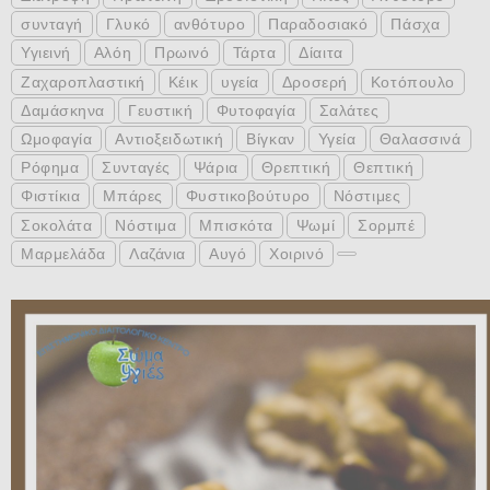
συνταγή
Γλυκό
ανθότυρο
Παραδοσιακό
Πάσχα
Υγιεινή
Αλόη
Πρωινό
Τάρτα
Δίαιτα
Ζαχαροπλαστική
Κέικ
υγεία
Δροσερή
Κοτόπουλο
Δαμάσκηνα
Γευστική
Φυτοφαγία
Σαλάτες
Ωμοφαγία
Αντιοξειδωτική
Βίγκαν
Υγεία
Θαλασσινά
Ρόφημα
Συνταγές
Ψάρια
Θρεπτική
Θεπτική
Φιστίκια
Μπάρες
Φυστικοβούτυρο
Νόστιμες
Σοκολάτα
Νόστιμα
Μπισκότα
Ψωμί
Σορμπέ
Μαρμελάδα
Λαζάνια
Αυγό
Χοιρινό