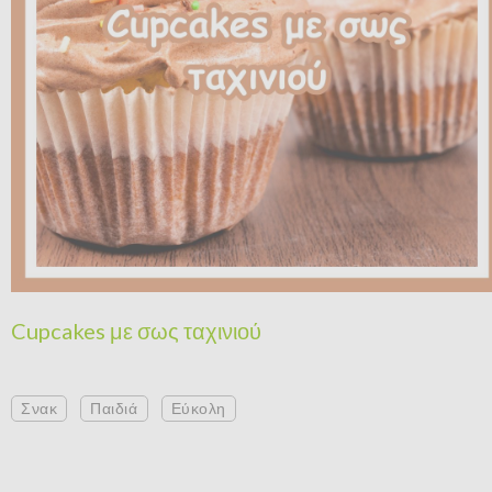
Cupcakes με σως ταχινιού
Σνακ
Παιδιά
Εύκολη