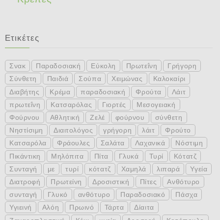
Ετικέτες
Σνακ
Παραδοσιακή
Εύκολη
Πρωτεΐνη
Γρήγορη
Σύνθετη
Παιδιά
Σούπα
Χειμώνας
Καλοκαίρι
Διαβήτης
Κρέμα
παραδοσιακή
Φρούτα
Λάιτ
πρωτεΐνη
Κατσαρόλας
Γιορτές
Μεσογειακή
Φούρνου
Αθλητική
Ζελέ
φούρνου
σύνθετη
Νηστίσιμη
Διαιτολόγος
γρήγορη
λάιτ
Φρούτο
Κατσαρόλα
Φράουλες
Σαλάτα
Λαχανικά
Νόστιμη
Πικάντικη
Μηλόπιτα
Πίτα
Γλυκά
Τυρί
Κότατζ
Συνταγή
με
τυρί
κότατζ
Χαμηλά
λιπαρά
Υγεία
Διατροφή
Πρωτείνη
Δροσιστική
Πίτες
Ανθότυρο
συνταγή
Γλυκό
ανθότυρο
Παραδοσιακό
Πάσχα
Υγιεινή
Αλόη
Πρωινό
Τάρτα
Δίαιτα