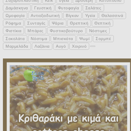
Ζαχαροπλαστική
Κέικ
υγεία
Δροσερή
Κοτόπουλο
Δαμάσκηνα
Γευστική
Φυτοφαγία
Σαλάτες
Ωμοφαγία
Αντιοξειδωτική
Βίγκαν
Υγεία
Θαλασσινά
Ρόφημα
Συνταγές
Ψάρια
Θρεπτική
Θεπτική
Φιστίκια
Μπάρες
Φυστικοβούτυρο
Νόστιμες
Σοκολάτα
Νόστιμα
Μπισκότα
Ψωμί
Σορμπέ
Μαρμελάδα
Λαζάνια
Αυγό
Χοιρινό