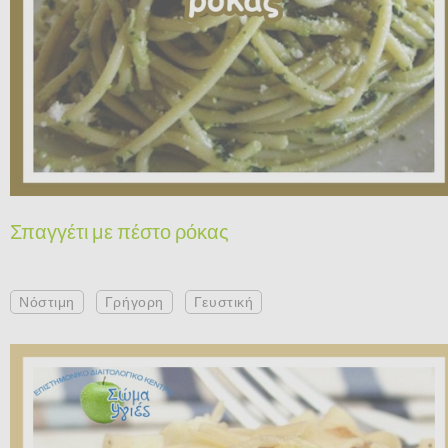
Σπαγγέτι με πέστο ρόκας
Νόστιμη
Γρήγορη
Γευστική