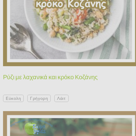
Ρύζι με λαχανικά και κρόκο Κοζάνης
Εύκολη
Γρήγορη
Λάιτ