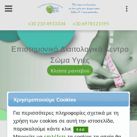
+30 210 4933334
+30 6978121595
Επιστημονικό Διαιτολογικό Κέντρο
Επιστημονικό Διαιτολογικό Κέντρο
Επαγγελματισμός, εμπειρία
Επαγγελματισμός, εμπειρία
Μαζί μας μπορείτε
καλή
καλή
Σώμα Υγιές
Σώμα Υγιές
διάθεση
διάθεση
Κλείστε ραντεβού
Κλείστε ραντεβού
Κλείστε ραντεβού
Κλείστε ραντεβού
Κλείστε ραντεβού
Χρησιμοποιούμε Cookies
Για περισσότερες πληροφορίες σχετικά με τη
χρήση των cookies σε αυτή την ιστοσελίδα,
παρακαλούμε κάντε κλικ
ΕΔΩ
Μπορείτε να
επιλέξετε
τα cookies τα οποία θα