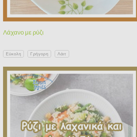
Λάχανο με ρύζι
Εύκολη
Γρήγορη
Λάιτ