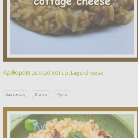
Κριθαράκι με κιμά και cottage cheese
Διατροφή
Δίαιτα
Υγεία