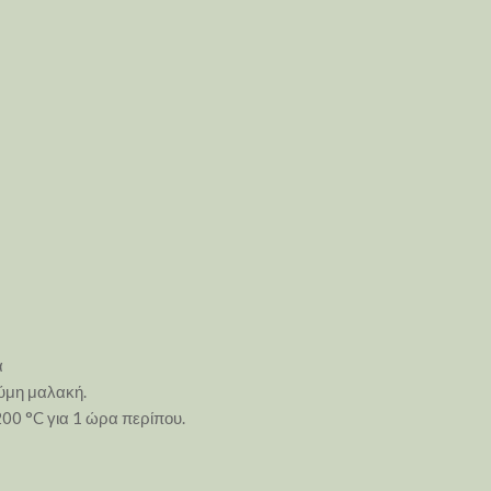
α
ζύμη μαλακή.
00 °C για 1 ώρα περίπου.