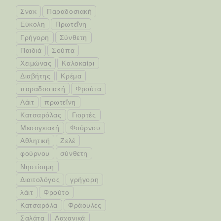
Σνακ
Παραδοσιακή
Εύκολη
Πρωτεΐνη
Γρήγορη
Σύνθετη
Παιδιά
Σούπα
Χειμώνας
Καλοκαίρι
Διαβήτης
Κρέμα
παραδοσιακή
Φρούτα
Λάιτ
πρωτεΐνη
Κατσαρόλας
Γιορτές
Μεσογειακή
Φούρνου
Αθλητική
Ζελέ
φούρνου
σύνθετη
Νηστίσιμη
Διαιτολόγος
γρήγορη
λάιτ
Φρούτο
Κατσαρόλα
Φράουλες
Σαλάτα
Λαχανικά