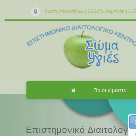
Κωσταντινουπόλεως 22 & Γρ. Λαμπράκη 315 
Ποιοι είμαστε
Επαγγελματισμός, εμπειρ
Επιστημονικό Διαιτολογι
Επαγγελματισμός, εμπειρ
Επιστημονικό Διαιτολογι
Μαζί μας μπορείτε