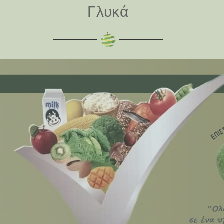
Γλυκά