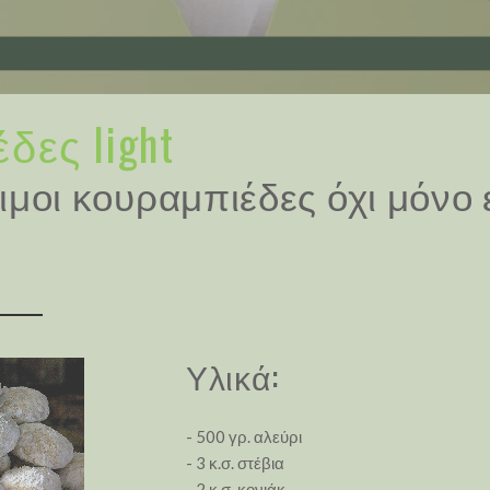
δες light
ιμοι κουραμπιέδες όχι μόνο ε
Υλικά:
- 500 γρ. αλεύρι
- 3 κ.σ. στέβια
- 2 κ.σ. κονιάκ