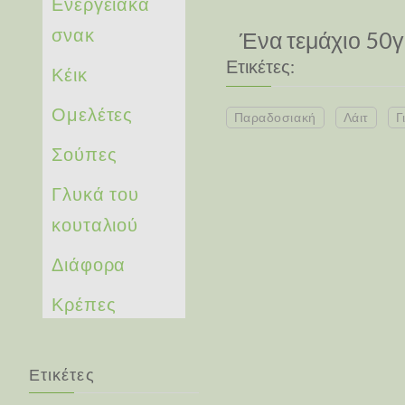
Ενεργειακά
σνακ
Ένα τεμάχιο 50γρ
Ετικέτες:
Κέικ
Ομελέτες
Παραδοσιακή
Λάιτ
Γ
Σούπες
Γλυκά του
κουταλιού
Διάφορα
Κρέπες
Ετικέτες