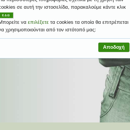
cookies σε αυτή την ιστοσελίδα, παρακαλούμε κάντε κλικ
ψηλές υπηρεσίες ώστε να σας βοηθήσει να
ΕΔΩ
ελέσματα.
ροφική σας ανάγκη.
ελέσματα.
ροφική σας ανάγκη.
ας.
Μπορείτε να
επιλέξετε
τα cookies τα οποία θα επιτρέπεται
να χρησιμοποιούνται από τον ιστότοπό μας:
Αποδοχή