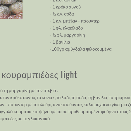
- 1 κρόκο αυγού
- ½ κ.γ. σόδα
- 1 κ.γ. μπέϊκιν - πάουντερ
- 1 φλ. ελαιόλαδο
- ½ φλ. μαργαρίνη
- 1 βανίλια
-100γρ αμύγδαλα ψιλοκομμένα
 κουραμπιέδες light
ά τη μαργαρίνη με την στέβια .
τον κρόκο αυγού, το κονιάκ, το λάδι, τη σόδα, τη βανίλια, τα τριμμέν
ιν - πάουντερ με το αλεύρι, ανακατεύοντας καλά μέχρι να γίνει μια 
ογγυλά κομμάτια και ψήνουμε τα σε προθερμασμένο φούρνο στους 2
μπιέδες με το γλυκαντικό.