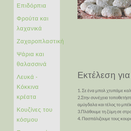
Επιδόρπια
Φρούτα και
λαχανικά
Ζαχαροπλαστική
Ψάρια και
θαλασσινά
Εκτέλεση για
Λευκά -
Κόκκινα
1. Σε ένα μπολ χτυπάμε καλ
κρέατα
2.Στην συνέχεια τοποθετήστε 
αμύγδαλα και τέλος το μπέϊκ
Κουζίνες του
3.Πλάθουμε τη ζύμη σε στρ
κόσμου
4. Πασπάλιζουμε τους κουρα