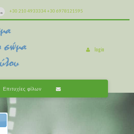
+30 210 4933334
+30 6978121595
login
Επιτυχίες φίλων