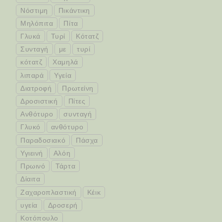
Νόστιμη
Πικάντικη
Μηλόπιτα
Πίτα
Γλυκά
Τυρί
Κότατζ
Συνταγή
με
τυρί
κότατζ
Χαμηλά
λιπαρά
Υγεία
Διατροφή
Πρωτείνη
Δροσιστική
Πίτες
Ανθότυρο
συνταγή
Γλυκό
ανθότυρο
Παραδοσιακό
Πάσχα
Υγιεινή
Αλόη
Πρωινό
Τάρτα
Δίαιτα
Ζαχαροπλαστική
Κέικ
υγεία
Δροσερή
Κοτόπουλο