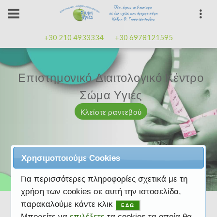
+30 210 4933334
+30 6978121595
Επιστημονικό Διαιτολογικό Κέντρο
Επιστημονικό Διαιτολογικό Κέντρο
Επαγγελματισμός, εμπειρία
Επαγγελματισμός, εμπειρία
Μαζί μας μπορείτε
καλή
καλή
Σώμα Υγιές
Σώμα Υγιές
διάθεση
διάθεση
Κλείστε ραντεβού
Κλείστε ραντεβού
Κλείστε ραντεβού
Κλείστε ραντεβού
Κλείστε ραντεβού
Χρησιμοποιούμε Cookies
Για περισσότερες πληροφορίες σχετικά με τη
χρήση των cookies σε αυτή την ιστοσελίδα,
παρακαλούμε κάντε κλικ
ΕΔΩ
Μπορείτε να
επιλέξετε
τα cookies τα οποία θα