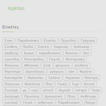
Κρέπες
Ετικέτες
Σνακ
Παραδοσιακή
Εύκολη
Πρωτεΐνη
Γρήγορη
Σύνθετη
Παιδιά
Σούπα
Χειμώνας
Καλοκαίρι
Διαβήτης
Κρέμα
παραδοσιακή
Φρούτα
Λάιτ
πρωτεΐνη
Κατσαρόλας
Γιορτές
Μεσογειακή
Φούρνου
Αθλητική
Ζελέ
φούρνου
σύνθετη
Νηστίσιμη
Διαιτολόγος
γρήγορη
λάιτ
Φρούτο
Κατσαρόλα
Φράουλες
Σαλάτα
Λαχανικά
Νόστιμη
Πικάντικη
Μηλόπιτα
Πίτα
Γλυκά
Τυρί
Κότατζ
Συνταγή
με
τυρί
κότατζ
Χαμηλά
λιπαρά
Υγεία
Διατροφή
Πρωτείνη
Δροσιστική
Πίτες
Ανθότυρο
συνταγή
Γλυκό
ανθότυρο
Παραδοσιακό
Πάσχα