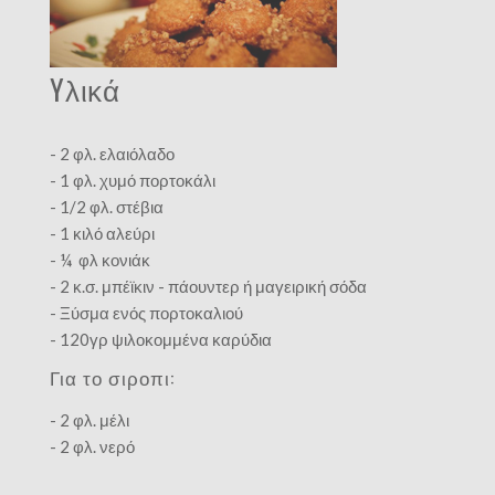
Yλικά
- 2 φλ. ελαιόλαδο
- 1 φλ. χυμό πορτοκάλι
- 1/2 φλ. στέβια
- 1 κιλό αλεύρι
- ¼ φλ κονιάκ
- 2 κ.σ. μπέϊκιν - πάουντερ ή μαγειρική σόδα
- Ξύσμα ενός πορτοκαλιού
- 120γρ ψιλοκομμένα καρύδια
Για το σιροπι:
- 2 φλ. μέλι
- 2 φλ. νερό