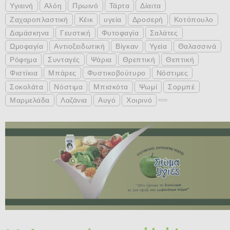
Υγιεινή
Αλόη
Πρωινό
Τάρτα
Δίαιτα
Ζαχαροπλαστική
Κέικ
υγεία
Δροσερή
Κοτόπουλο
Δαμάσκηνα
Γευστική
Φυτοφαγία
Σαλάτες
Ωμοφαγία
Αντιοξειδωτική
Βίγκαν
Υγεία
Θαλασσινά
Ρόφημα
Συνταγές
Ψάρια
Θρεπτική
Θεπτική
Φιστίκια
Μπάρες
Φυστικοβούτυρο
Νόστιμες
Σοκολάτα
Νόστιμα
Μπισκότα
Ψωμί
Σορμπέ
Μαρμελάδα
Λαζάνια
Αυγό
Χοιρινό