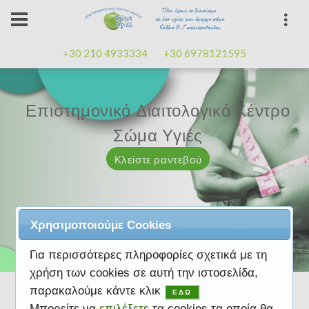
+30 210 4933334
+30 6978121595
Επιστημονικό Διαιτολογικό Κέντρο
Επιστημονικό Διαιτολογικό Κέντρο
Επαγγελματισμός, εμπειρία
Επαγγελματισμός, εμπειρία
Μαζί μας μπορείτε
καλή
καλή
Σώμα Υγιές
Σώμα Υγιές
διάθεση
διάθεση
Κλείστε ραντεβού
Κλείστε ραντεβού
Κλείστε ραντεβού
Κλείστε ραντεβού
Κλείστε ραντεβού
Χρησιμοποιούμε Cookies
Για περισσότερες πληροφορίες σχετικά με τη
χρήση των cookies σε αυτή την ιστοσελίδα,
παρακαλούμε κάντε κλικ
ΕΔΩ
Μπορείτε να
επιλέξετε
τα cookies τα οποία θα