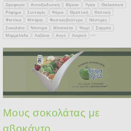
Ωμοφαγία
Αντιοξειδωτική
Βίγκαν
Υγεία
Θαλασσινά
Ρόφημα
Συνταγές
Ψάρια
Θρεπτική
Θεπτική
Φιστίκια
Μπάρες
Φυστικοβούτυρο
Νόστιμες
Σοκολάτα
Νόστιμα
Μπισκότα
Ψωμί
Σορμπέ
Μαρμελάδα
Λαζάνια
Αυγό
Χοιρινό
Μους σοκολάτας με
αβοκάντο