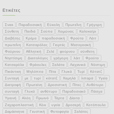
Ετικέτες
Σνακ
Παραδοσιακή
Εύκολη
Πρωτεΐνη
Γρήγορη
Σύνθετη
Παιδιά
Σούπα
Χειμώνας
Καλοκαίρι
Διαβήτης
Κρέμα
παραδοσιακή
Φρούτα
Λάιτ
πρωτεΐνη
Κατσαρόλας
Γιορτές
Μεσογειακή
Φούρνου
Αθλητική
Ζελέ
φούρνου
σύνθετη
Νηστίσιμη
Διαιτολόγος
γρήγορη
λάιτ
Φρούτο
Κατσαρόλα
Φράουλες
Σαλάτα
Λαχανικά
Νόστιμη
Πικάντικη
Μηλόπιτα
Πίτα
Γλυκά
Τυρί
Κότατζ
Συνταγή
με
τυρί
κότατζ
Χαμηλά
λιπαρά
Υγεία
Διατροφή
Πρωτείνη
Δροσιστική
Πίτες
Ανθότυρο
συνταγή
Γλυκό
ανθότυρο
Παραδοσιακό
Πάσχα
Υγιεινή
Αλόη
Πρωινό
Τάρτα
Δίαιτα
Ζαχαροπλαστική
Κέικ
υγεία
Δροσερή
Κοτόπουλο
Δαμάσκηνα
Γευστική
Φυτοφαγία
Σαλάτες