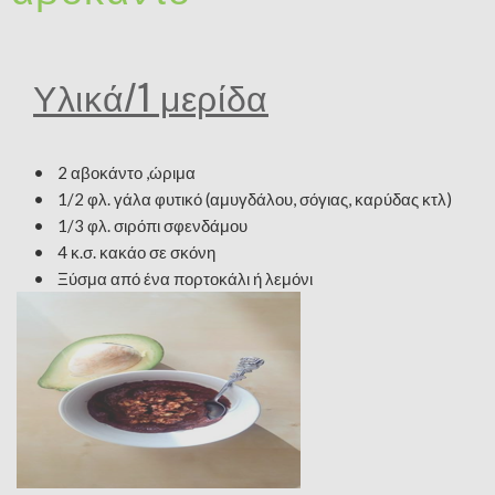
Υλικά/1 μερίδα
• 2 αβοκάντο ,ώριμα
• 1/2 φλ. γάλα φυτικό (αμυγδάλου, σόγιας, καρύδας κτλ)
• 1/3 φλ. σιρόπι σφενδάμου
• 4 κ.σ. κακάο σε σκόνη
• Ξύσμα από ένα πορτοκάλι ή λεμόνι