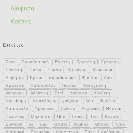
Διάφορα
Κρέπες
Ετικέτες
Σνακ
Παραδοσιακή
Εύκολη
Πρωτεΐνη
Γρήγορη
Σύνθετη
Παιδιά
Σούπα
Χειμώνας
Καλοκαίρι
Διαβήτης
Κρέμα
παραδοσιακή
Φρούτα
Λάιτ
πρωτεΐνη
Κατσαρόλας
Γιορτές
Μεσογειακή
Φούρνου
Αθλητική
Ζελέ
φούρνου
σύνθετη
Νηστίσιμη
Διαιτολόγος
γρήγορη
λάιτ
Φρούτο
Κατσαρόλα
Φράουλες
Σαλάτα
Λαχανικά
Νόστιμη
Πικάντικη
Μηλόπιτα
Πίτα
Γλυκά
Τυρί
Κότατζ
Συνταγή
με
τυρί
κότατζ
Χαμηλά
λιπαρά
Υγεία
Διατροφή
Πρωτείνη
Δροσιστική
Πίτες
Ανθότυρο