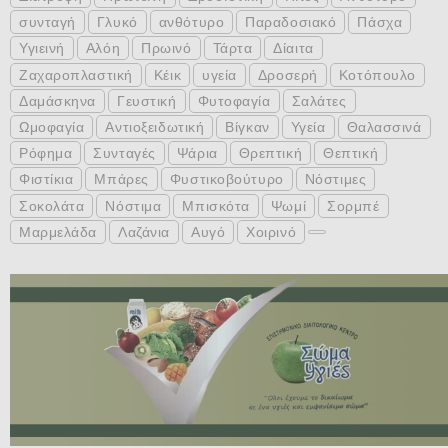
συνταγή
Γλυκό
ανθότυρο
Παραδοσιακό
Πάσχα
Υγιεινή
Αλόη
Πρωινό
Τάρτα
Δίαιτα
Ζαχαροπλαστική
Κέικ
υγεία
Δροσερή
Κοτόπουλο
Δαμάσκηνα
Γευστική
Φυτοφαγία
Σαλάτες
Ωμοφαγία
Αντιοξειδωτική
Βίγκαν
Υγεία
Θαλασσινά
Ρόφημα
Συνταγές
Ψάρια
Θρεπτική
Θεπτική
Φιστίκια
Μπάρες
Φυστικοβούτυρο
Νόστιμες
Σοκολάτα
Νόστιμα
Μπισκότα
Ψωμί
Σορμπέ
Μαρμελάδα
Λαζάνια
Αυγό
Χοιρινό