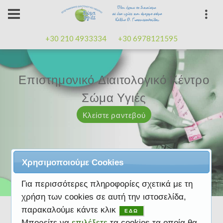
+30 210 4933334
+30 6978121595
Επιστημονικό Διαιτολογικό Κέντρο
Επιστημονικό Διαιτολογικό Κέντρο
Επαγγελματισμός, εμπειρία
Επαγγελματισμός, εμπειρία
Μαζί μας μπορείτε
καλή
καλή
Σώμα Υγιές
Σώμα Υγιές
διάθεση
διάθεση
Κλείστε ραντεβού
Κλείστε ραντεβού
Κλείστε ραντεβού
Κλείστε ραντεβού
Κλείστε ραντεβού
Χρησιμοποιούμε Cookies
Για περισσότερες πληροφορίες σχετικά με τη
χρήση των cookies σε αυτή την ιστοσελίδα,
παρακαλούμε κάντε κλικ
ΕΔΩ
Μπορείτε να
επιλέξετε
τα cookies τα οποία θα