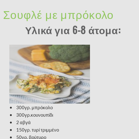
Σουφλέ με μπρόκολο
Υλικά για 6-8 άτομα:
• 300γρ. μπρόκολο
• 300γρ.κουνουπίδι
• 2 αβγά
• 150γρ. τυρί τριμμένο
• 50γρ. βούτυρο