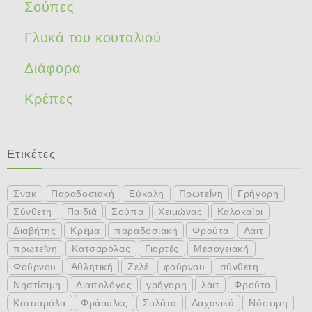
Σούπες
Γλυκά του κουταλιού
Διάφορα
Κρέπες
Ετικέτες
Σνακ
Παραδοσιακή
Εύκολη
Πρωτεΐνη
Γρήγορη
Σύνθετη
Παιδιά
Σούπα
Χειμώνας
Καλοκαίρι
Διαβήτης
Κρέμα
παραδοσιακή
Φρούτα
Λάιτ
πρωτεΐνη
Κατσαρόλας
Γιορτές
Μεσογειακή
Φούρνου
Αθλητική
Ζελέ
φούρνου
σύνθετη
Νηστίσιμη
Διαιτολόγος
γρήγορη
λάιτ
Φρούτο
Κατσαρόλα
Φράουλες
Σαλάτα
Λαχανικά
Νόστιμη