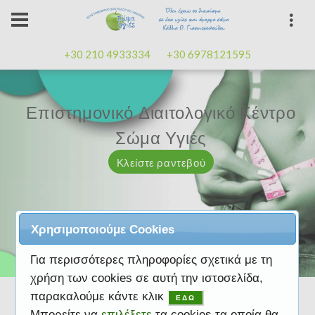
+30 210 4933334
+30 6978121595
Επιστημονικό Διαιτολογικό Κέντρο
Επιστημονικό Διαιτολογικό Κέντρο
Επαγγελματισμός, εμπειρία
Επαγγελματισμός, εμπειρία
Μαζί μας μπορείτε
καλή
καλή
Σώμα Υγιές
Σώμα Υγιές
διάθεση
διάθεση
Κλείστε ραντεβού
Κλείστε ραντεβού
Κλείστε ραντεβού
Κλείστε ραντεβού
Κλείστε ραντεβού
Χρησιμοποιούμε Cookies
Για περισσότερες πληροφορίες σχετικά με τη
χρήση των cookies σε αυτή την ιστοσελίδα,
παρακαλούμε κάντε κλικ
ΕΔΩ
Μπορείτε να
επιλέξετε
τα cookies τα οποία θα