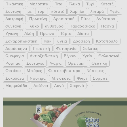
Πικάντικη
Μηλόπιτα
Πίτα
Γλυκά
Τυρί
Κότατζ
Συνταγή
με
τυρί
κότατζ
Χαμηλά
λιπαρά
Υγεία
Διατροφή
Πρωτείνη
Δροσιστική
Πίτες
Ανθότυρο
συνταγή
Γλυκό
ανθότυρο
Παραδοσιακό
Πάσχα
Υγιεινή
Αλόη
Πρωινό
Τάρτα
Δίαιτα
Ζαχαροπλαστική
Κέικ
υγεία
Δροσερή
Κοτόπουλο
Δαμάσκηνα
Γευστική
Φυτοφαγία
Σαλάτες
Ωμοφαγία
Αντιοξειδωτική
Βίγκαν
Υγεία
Θαλασσινά
Ρόφημα
Συνταγές
Ψάρια
Θρεπτική
Θεπτική
Φιστίκια
Μπάρες
Φυστικοβούτυρο
Νόστιμες
Σοκολάτα
Νόστιμα
Μπισκότα
Ψωμί
Σορμπέ
Μαρμελάδα
Λαζάνια
Αυγό
Χοιρινό