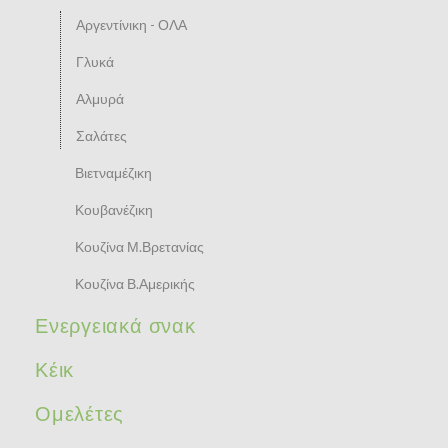
Αργεντίνικη - ΟΛΑ
Γλυκά
Αλμυρά
Σαλάτες
Βιετναμέζικη
Κουβανέζικη
Κουζίνα Μ.Βρετανίας
Κουζίνα Β.Αμερικής
Ενεργειακά σνακ
Κέικ
Ομελέτες