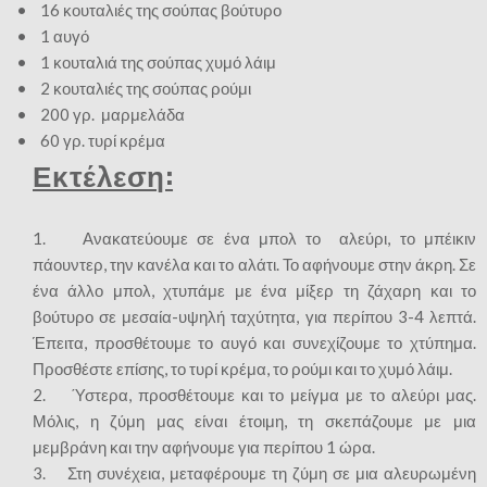
• 16 κουταλιές της σούπας βούτυρο
• 1 αυγό
• 1 κουταλιά της σούπας χυμό λάιμ
• 2 κουταλιές της σούπας ρούμι
• 200 γρ. μαρμελάδα
• 60 γρ. τυρί κρέμα
Εκτέλεση:
1. Ανακατεύουμε σε ένα μπολ το αλεύρι, το μπέικιν
πάουντερ, την κανέλα και το αλάτι. Το αφήνουμε στην άκρη. Σε
ένα άλλο μπολ, χτυπάμε με ένα μίξερ τη ζάχαρη και το
βούτυρο σε μεσαία-υψηλή ταχύτητα, για περίπου 3-4 λεπτά.
Έπειτα, προσθέτουμε το αυγό και συνεχίζουμε το χτύπημα.
Προσθέστε επίσης, το τυρί κρέμα, το ρούμι και το χυμό λάιμ.
2. Ύστερα, προσθέτουμε και το μείγμα με το αλεύρι μας.
Μόλις, η ζύμη μας είναι έτοιμη, τη σκεπάζουμε με μια
μεμβράνη και την αφήνουμε για περίπου 1 ώρα.
3. Στη συνέχεια, μεταφέρουμε τη ζύμη σε μια αλευρωμένη