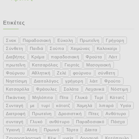
Ετικέτες
Σνακ
Παραδοσιακή
Εύκολη
Πρωτεΐνη
Γρήγορη
Σύνθετη
Παιδιά
Σούπα
Χειμώνας
Καλοκαίρι
Διαβήτης
Κρέμα
παραδοσιακή
Φρούτα
Λάιτ
πρωτεΐνη
Κατσαρόλας
Γιορτές
Μεσογειακή
Φούρνου
Αθλητική
Ζελέ
φούρνου
σύνθετη
Νηστίσιμη
Διαιτολόγος
γρήγορη
λάιτ
Φρούτο
Κατσαρόλα
Φράουλες
Σαλάτα
Λαχανικά
Νόστιμη
Πικάντικη
Μηλόπιτα
Πίτα
Γλυκά
Τυρί
Κότατζ
Συνταγή
με
τυρί
κότατζ
Χαμηλά
λιπαρά
Υγεία
Διατροφή
Πρωτείνη
Δροσιστική
Πίτες
Ανθότυρο
συνταγή
Γλυκό
ανθότυρο
Παραδοσιακό
Πάσχα
Υγιεινή
Αλόη
Πρωινό
Τάρτα
Δίαιτα
Ζαχαροπλαστική
Κέικ
υγεία
Δροσερή
Κοτόπουλο