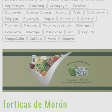
Δαμάσκηνα
Γευστική
Φυτοφαγία
Σαλάτες
Ωμοφαγία
Αντιοξειδωτική
Βίγκαν
Υγεία
Θαλασσινά
Ρόφημα
Συνταγές
Ψάρια
Θρεπτική
Θεπτική
Φιστίκια
Μπάρες
Φυστικοβούτυρο
Νόστιμες
Σοκολάτα
Νόστιμα
Μπισκότα
Ψωμί
Σορμπέ
Μαρμελάδα
Λαζάνια
Αυγό
Χοιρινό
Torticas de Morón