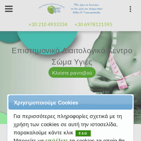
+30 210 4933334
+30 6978121595
Επιστημονικό Διαιτολογικό Κέντρο
Επιστημονικό Διαιτολογικό Κέντρο
Επαγγελματισμός, εμπειρία
Επαγγελματισμός, εμπειρία
Μαζί μας μπορείτε
καλή
καλή
Σώμα Υγιές
Σώμα Υγιές
διάθεση
διάθεση
Κλείστε ραντεβού
Κλείστε ραντεβού
Κλείστε ραντεβού
Κλείστε ραντεβού
Κλείστε ραντεβού
Χρησιμοποιούμε Cookies
Για περισσότερες πληροφορίες σχετικά με τη
χρήση των cookies σε αυτή την ιστοσελίδα,
παρακαλούμε κάντε κλικ
ΕΔΩ
Μπορείτε να
επιλέξετε
τα cookies τα οποία θα