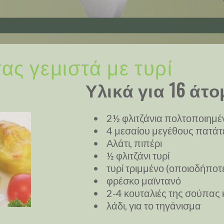
ας γεμιστά με τυρί
Υλικά για 16 άτο
• 2½ φλιτζάνια πολτοποιημέν
• 4 μεσαίου μεγέθους πατάτ
• Αλάτι, πιπέρι
• ½ φλιτζάνι τυρί
• τυρί τριμμένο (οποιοδήποτε 
• φρέσκο μαϊντανό
• 2-4 κουταλιές της σούπας κ
• λάδι, για το τηγάνισμα