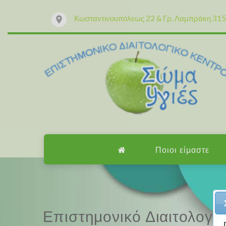
Κωσταντινουπόλεως 22 & Γρ. Λαμπράκη 315 
Ποιοι είμαστε
Επαγγελματισμός, εμπειρ
Επιστημονικό Διαιτολογι
Επαγγελματισμός, εμπειρ
Επιστημονικό Διαιτολογι
Μαζί μας μπορείτε