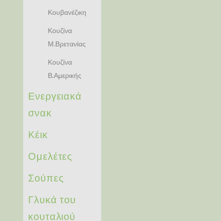
Κουβανέζικη
Κουζίνα
Μ.Βρετανίας
Κουζίνα
Β.Αμερικής
Ενεργειακά
σνακ
Κέικ
Ομελέτες
Σούπες
Γλυκά του
κουταλιού