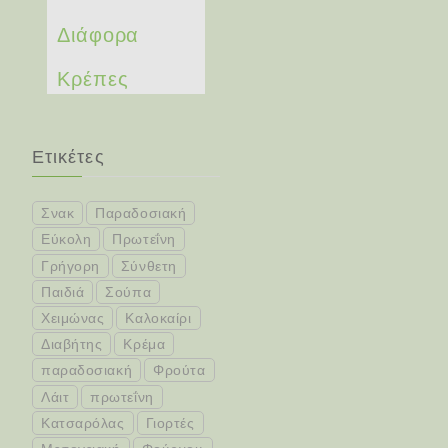
Διάφορα
Κρέπες
Ετικέτες
Σνακ
Παραδοσιακή
Εύκολη
Πρωτεΐνη
Γρήγορη
Σύνθετη
Παιδιά
Σούπα
Χειμώνας
Καλοκαίρι
Διαβήτης
Κρέμα
παραδοσιακή
Φρούτα
Λάιτ
πρωτεΐνη
Κατσαρόλας
Γιορτές