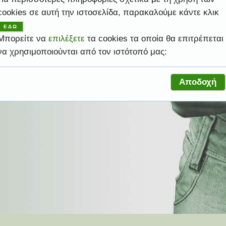
cookies σε αυτή την ιστοσελίδα, παρακαλούμε κάντε κλικ
ψηλές υπηρεσίες ώστε να σας βοηθήσει να
ΕΔΩ
ελέσματα.
ροφική σας ανάγκη.
ελέσματα.
ροφική σας ανάγκη.
ας.
Μπορείτε να
επιλέξετε
τα cookies τα οποία θα επιτρέπεται
να χρησιμοποιούνται από τον ιστότοπό μας:
Αποδοχή