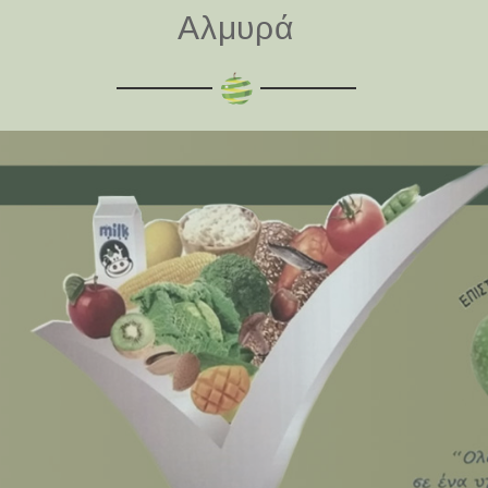
Αλμυρά