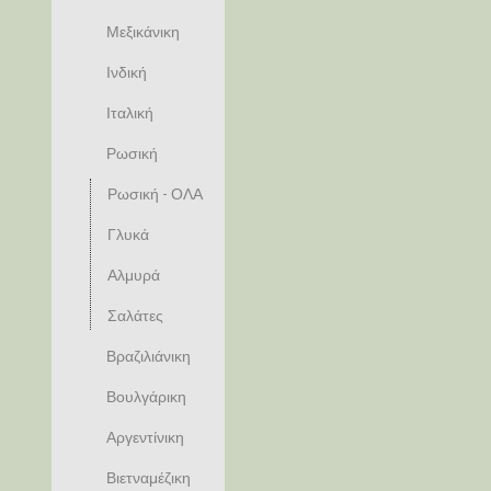
Μεξικάνικη
Ινδική
Ιταλική
Ρωσική
Ρωσική - ΟΛΑ
Γλυκά
Αλμυρά
Σαλάτες
Βραζιλιάνικη
Βουλγάρικη
Αργεντίνικη
Βιετναμέζικη