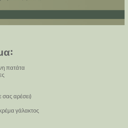
μα:
η πατάτα
ες
σας αρέσει)
ρέμα γάλακτος