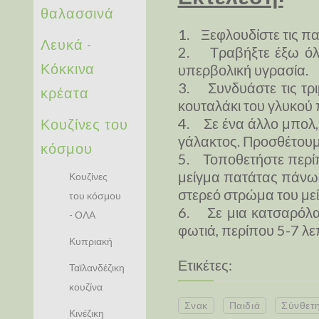
θαλασσινά
1. Ξεφλουδίστε τις πατ
Λευκά -
2. Τραβήξτε έξω όλη
Κόκκινα
υπερβολική υγρασία.
3. Συνδυάστε τις τρι
κρέατα
κουταλάκι του γλυκού π
Κουζίνες του
4. Σε ένα άλλο μπολ, 
γάλακτος. Προσθέτουμε
κόσμου
5. Τοποθετήστε περίπο
μείγμα πατάτας πάνω α
Κουζίνες
στερεό στρώμα του μεί
του κόσμου
6. Σε μια κατσαρόλα,
- ΟΛΑ
φωτιά, περίπου 5-7 λε
Κυπριακή
Ετικέτες:
Ταϊλανδέζικη
κουζίνα
Σνακ
Παιδιά
Σύνθετ
Κινέζικη