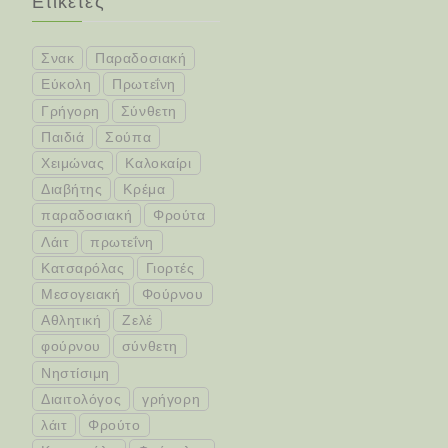
Ετικέτες
Σνακ
Παραδοσιακή
Εύκολη
Πρωτεΐνη
Γρήγορη
Σύνθετη
Παιδιά
Σούπα
Χειμώνας
Καλοκαίρι
Διαβήτης
Κρέμα
παραδοσιακή
Φρούτα
Λάιτ
πρωτεΐνη
Κατσαρόλας
Γιορτές
Μεσογειακή
Φούρνου
Αθλητική
Ζελέ
φούρνου
σύνθετη
Νηστίσιμη
Διαιτολόγος
γρήγορη
λάιτ
Φρούτο