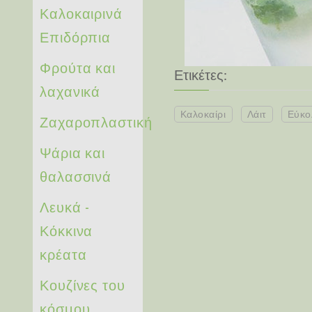
Καλοκαιρινά
Επιδόρπια
Φρούτα και
Ετικέτες:
λαχανικά
Καλοκαίρι
Λάιτ
Εύκο
Ζαχαροπλαστική
Ψάρια και
θαλασσινά
Λευκά -
Κόκκινα
κρέατα
Κουζίνες του
κόσμου