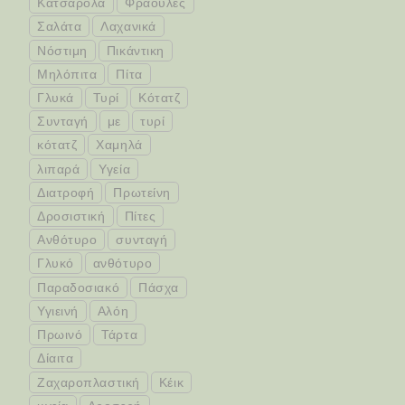
Κατσαρόλα
Φράουλες
Σαλάτα
Λαχανικά
Νόστιμη
Πικάντικη
Μηλόπιτα
Πίτα
Γλυκά
Τυρί
Κότατζ
Συνταγή
με
τυρί
κότατζ
Χαμηλά
λιπαρά
Υγεία
Διατροφή
Πρωτείνη
Δροσιστική
Πίτες
Ανθότυρο
συνταγή
Γλυκό
ανθότυρο
Παραδοσιακό
Πάσχα
Υγιεινή
Αλόη
Πρωινό
Τάρτα
Δίαιτα
Ζαχαροπλαστική
Κέικ