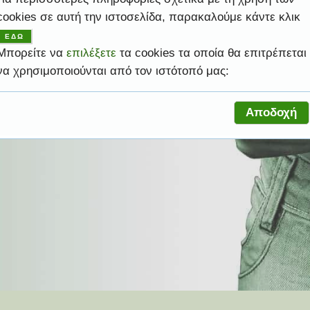
cookies σε αυτή την ιστοσελίδα, παρακαλούμε κάντε κλικ
ψηλές υπηρεσίες ώστε να σας βοηθήσει να
ΕΔΩ
ελέσματα.
ροφική σας ανάγκη.
ελέσματα.
ροφική σας ανάγκη.
ας.
Μπορείτε να
επιλέξετε
τα cookies τα οποία θα επιτρέπεται
να χρησιμοποιούνται από τον ιστότοπό μας:
Αποδοχή