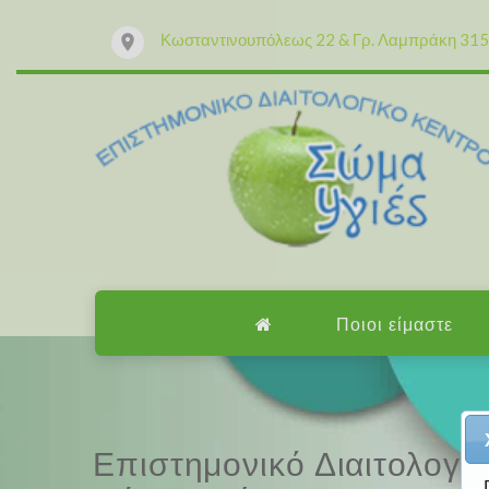
Κωσταντινουπόλεως 22 & Γρ. Λαμπράκη 315 
Ποιοι είμαστε
Επαγγελματισμός, εμπειρ
Επιστημονικό Διαιτολογι
Επαγγελματισμός, εμπειρ
Επιστημονικό Διαιτολογι
Μαζί μας μπορείτε