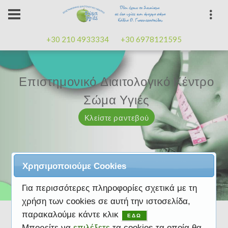
+30 210 4933334
+30 6978121595
Επιστημονικό Διαιτολογικό Κέντρο
Επιστημονικό Διαιτολογικό Κέντρο
Επαγγελματισμός, εμπειρία
Επαγγελματισμός, εμπειρία
Μαζί μας μπορείτε
καλή
καλή
Σώμα Υγιές
Σώμα Υγιές
διάθεση
διάθεση
Κλείστε ραντεβού
Κλείστε ραντεβού
Κλείστε ραντεβού
Κλείστε ραντεβού
Κλείστε ραντεβού
Χρησιμοποιούμε Cookies
Για περισσότερες πληροφορίες σχετικά με τη
χρήση των cookies σε αυτή την ιστοσελίδα,
παρακαλούμε κάντε κλικ
ΕΔΩ
Μπορείτε να
επιλέξετε
τα cookies τα οποία θα