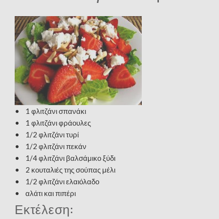
• 1 φλιτζάνι σπανάκι
• 1 φλιτζάνι φράουλες
• 1/2 φλιτζάνι τυρί
• 1/2 φλιτζάνι πεκάν
• 1/4 φλιτζάνι βαλσάμικο ξύδι
• 2 κουταλιές της σούπας μέλι
• 1/2 φλιτζάνι ελαιόλαδο
• αλάτι και πιπέρι
Εκτέλεση: