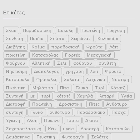
Ετικέτες
Σνακ
Παραδοσιακή
Εύκολη
Πρωτεΐνη
Γρήγορη
Σύνθετη
Παιδιά
Σούπα
Χειμώνας
Καλοκαίρι
Διαβήτης
Κρέμα
παραδοσιακή
Φρούτα
Λάιτ
πρωτεΐνη
Κατσαρόλας
Γιορτές
Μεσογειακή
Φούρνου
Αθλητική
Ζελέ
φούρνου
σύνθετη
Νηστίσιμη
Διαιτολόγος
γρήγορη
λάιτ
Φρούτο
Κατσαρόλα
Φράουλες
Σαλάτα
Λαχανικά
Νόστιμη
Πικάντικη
Μηλόπιτα
Πίτα
Γλυκά
Τυρί
Κότατζ
Συνταγή
με
τυρί
κότατζ
Χαμηλά
λιπαρά
Υγεία
Διατροφή
Πρωτείνη
Δροσιστική
Πίτες
Ανθότυρο
συνταγή
Γλυκό
ανθότυρο
Παραδοσιακό
Πάσχα
Υγιεινή
Αλόη
Πρωινό
Τάρτα
Δίαιτα
Ζαχαροπλαστική
Κέικ
υγεία
Δροσερή
Κοτόπουλο
Δαμάσκηνα
Γευστική
Φυτοφαγία
Σαλάτες