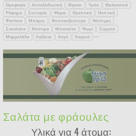
Ωμοφαγία
Αντιοξειδωτική
Βίγκαν
Υγεία
Θαλασσινά
Ρόφημα
Συνταγές
Ψάρια
Θρεπτική
Θεπτική
Φιστίκια
Μπάρες
Φυστικοβούτυρο
Νόστιμες
Σοκολάτα
Νόστιμα
Μπισκότα
Ψωμί
Σορμπέ
Μαρμελάδα
Λαζάνια
Αυγό
Χοιρινό
Σαλάτα με φράουλες
Υλικά για 4 άτομα: