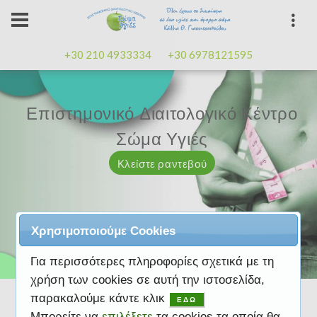
+30 210 4933334
+30 6978121595
Επιστημονικό Διαιτολογικό Κέντρο
Επιστημονικό Διαιτολογικό Κέντρο
Επαγγελματισμός, εμπειρία
Επαγγελματισμός, εμπειρία
Μαζί μας μπορείτε
καλή
καλή
Σώμα Υγιές
Σώμα Υγιές
διάθεση
διάθεση
Κλείστε ραντεβού
Κλείστε ραντεβού
Κλείστε ραντεβού
Κλείστε ραντεβού
Κλείστε ραντεβού
Χρησιμοποιούμε Cookies
Για περισσότερες πληροφορίες σχετικά με τη
χρήση των cookies σε αυτή την ιστοσελίδα,
παρακαλούμε κάντε κλικ
ΕΔΩ
Μπορείτε να
επιλέξετε
τα cookies τα οποία θα