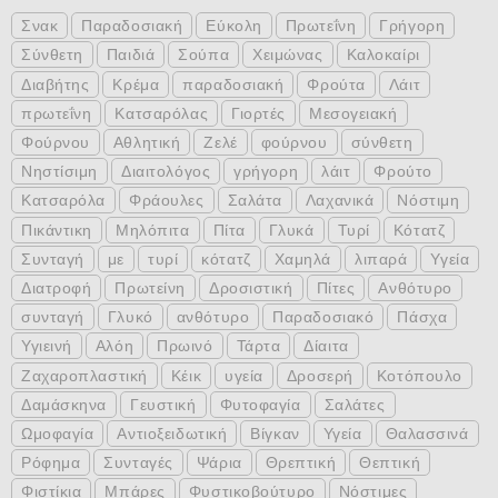
Σνακ
Παραδοσιακή
Εύκολη
Πρωτεΐνη
Γρήγορη
Σύνθετη
Παιδιά
Σούπα
Χειμώνας
Καλοκαίρι
Διαβήτης
Κρέμα
παραδοσιακή
Φρούτα
Λάιτ
πρωτεΐνη
Κατσαρόλας
Γιορτές
Μεσογειακή
Φούρνου
Αθλητική
Ζελέ
φούρνου
σύνθετη
Νηστίσιμη
Διαιτολόγος
γρήγορη
λάιτ
Φρούτο
Κατσαρόλα
Φράουλες
Σαλάτα
Λαχανικά
Νόστιμη
Πικάντικη
Μηλόπιτα
Πίτα
Γλυκά
Τυρί
Κότατζ
Συνταγή
με
τυρί
κότατζ
Χαμηλά
λιπαρά
Υγεία
Διατροφή
Πρωτείνη
Δροσιστική
Πίτες
Ανθότυρο
συνταγή
Γλυκό
ανθότυρο
Παραδοσιακό
Πάσχα
Υγιεινή
Αλόη
Πρωινό
Τάρτα
Δίαιτα
Ζαχαροπλαστική
Κέικ
υγεία
Δροσερή
Κοτόπουλο
Δαμάσκηνα
Γευστική
Φυτοφαγία
Σαλάτες
Ωμοφαγία
Αντιοξειδωτική
Βίγκαν
Υγεία
Θαλασσινά
Ρόφημα
Συνταγές
Ψάρια
Θρεπτική
Θεπτική
Φιστίκια
Μπάρες
Φυστικοβούτυρο
Νόστιμες