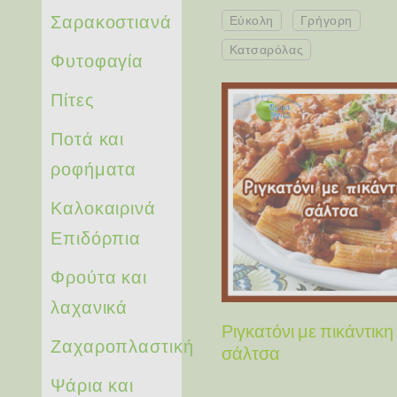
Σαρακοστιανά
Εύκολη
Γρήγορη
Κατσαρόλας
Φυτοφαγία
Πίτες
Ποτά και
ροφήματα
Καλοκαιρινά
Επιδόρπια
Φρούτα και
λαχανικά
Ριγκατόνι με πικάντικη
Ζαχαροπλαστική
σάλτσα
Ψάρια και