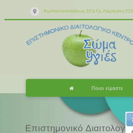
Κωσταντινουπόλεως 22 & Γρ. Λαμπράκη 315 
Ποιοι είμαστε
Επαγγελματισμός, εμπειρ
Επιστημονικό Διαιτολογι
Επαγγελματισμός, εμπειρ
Επιστημονικό Διαιτολογι
Μαζί μας μπορείτε