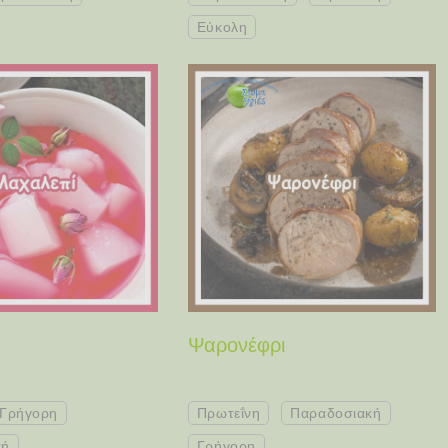
Εύκολη
Ψαρονέφρι
Γρήγορη
Πρωτεΐνη
Παραδοσιακή
κή
Γρήγορη