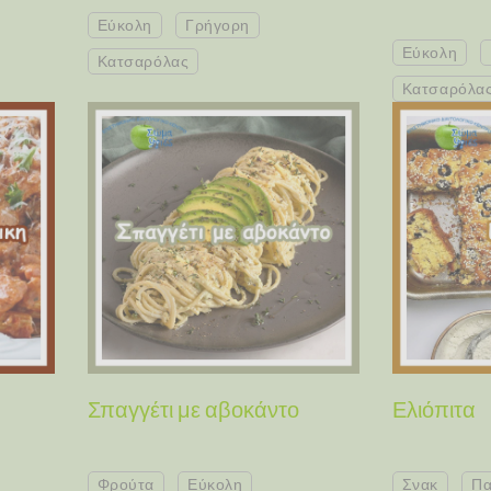
Εύκολη
Γρήγορη
Εύκολη
Κατσαρόλας
Κατσαρόλα
Σπαγγέτι με αβοκάντο
Ελιόπιτα
Φρούτα
Εύκολη
Σνακ
Πα