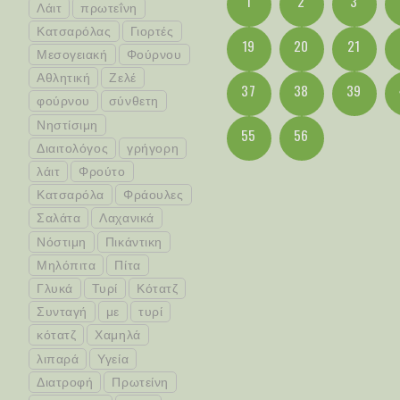
1
2
3
Λάιτ
πρωτεΐνη
Κατσαρόλας
Γιορτές
19
20
21
Μεσογειακή
Φούρνου
Αθλητική
Ζελέ
37
38
39
φούρνου
σύνθετη
Νηστίσιμη
55
56
Διαιτολόγος
γρήγορη
λάιτ
Φρούτο
Κατσαρόλα
Φράουλες
Σαλάτα
Λαχανικά
Νόστιμη
Πικάντικη
Μηλόπιτα
Πίτα
Γλυκά
Τυρί
Κότατζ
Συνταγή
με
τυρί
κότατζ
Χαμηλά
λιπαρά
Υγεία
Διατροφή
Πρωτείνη