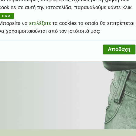
cookies σε αυτή την ιστοσελίδα, παρακαλούμε κάντε κλικ
ψηλές υπηρεσίες ώστε να σας βοηθήσει να
ΕΔΩ
ελέσματα.
ροφική σας ανάγκη.
ελέσματα.
ροφική σας ανάγκη.
ας.
Μπορείτε να
επιλέξετε
τα cookies τα οποία θα επιτρέπεται
να χρησιμοποιούνται από τον ιστότοπό μας:
Αποδοχή