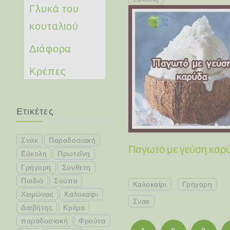
Γλυκά του
κουταλιού
Διάφορα
Κρέπες
Ετικέτες
Σνακ
Παραδοσιακή
Παγωτό με γεύση καρ
Εύκολη
Πρωτεΐνη
Γρήγορη
Σύνθετη
Παιδιά
Σούπα
Καλοκαίρι
Γρήγορη
Χειμώνας
Καλοκαίρι
Σνακ
Διαβήτης
Κρέμα
παραδοσιακή
Φρούτα