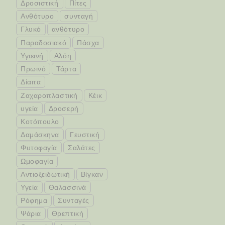
Δροσιστική
Πίτες
Ανθότυρο
συνταγή
Γλυκό
ανθότυρο
Παραδοσιακό
Πάσχα
Υγιεινή
Αλόη
Πρωινό
Τάρτα
Δίαιτα
Ζαχαροπλαστική
Κέικ
υγεία
Δροσερή
Κοτόπουλο
Δαμάσκηνα
Γευστική
Φυτοφαγία
Σαλάτες
Ωμοφαγία
Αντιοξειδωτική
Βίγκαν
Υγεία
Θαλασσινά
Ρόφημα
Συνταγές
Ψάρια
Θρεπτική