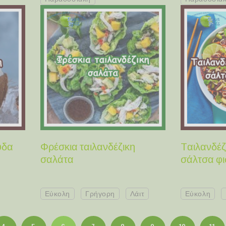
ύδα
Φρέσκια ταιλανδέζικη
Tαιλανδέζ
σαλάτα
σάλτσα φι
Εύκολη
Γρήγορη
Λάιτ
Εύκολη