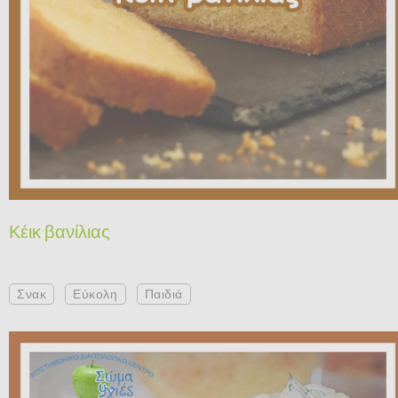
Κέικ βανίλιας
Σνακ
Εύκολη
Παιδιά