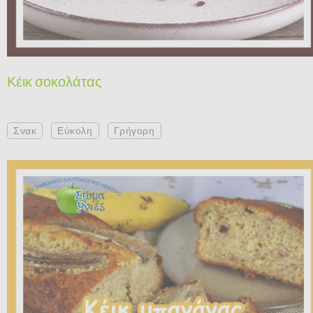
Κέικ σοκολάτας
Σνακ
Εύκολη
Γρήγορη