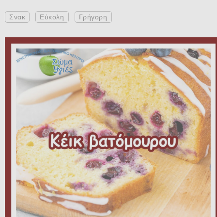
Σνακ
Εύκολη
Γρήγορη