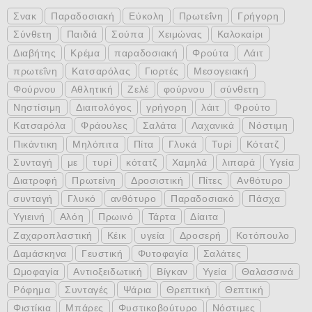
Σνακ
Παραδοσιακή
Εύκολη
Πρωτεΐνη
Γρήγορη
Σύνθετη
Παιδιά
Σούπα
Χειμώνας
Καλοκαίρι
Διαβήτης
Κρέμα
παραδοσιακή
Φρούτα
Λάιτ
πρωτεΐνη
Κατσαρόλας
Γιορτές
Μεσογειακή
Φούρνου
Αθλητική
Ζελέ
φούρνου
σύνθετη
Νηστίσιμη
Διαιτολόγος
γρήγορη
λάιτ
Φρούτο
Κατσαρόλα
Φράουλες
Σαλάτα
Λαχανικά
Νόστιμη
Πικάντικη
Μηλόπιτα
Πίτα
Γλυκά
Τυρί
Κότατζ
Συνταγή
με
τυρί
κότατζ
Χαμηλά
λιπαρά
Υγεία
Διατροφή
Πρωτείνη
Δροσιστική
Πίτες
Ανθότυρο
συνταγή
Γλυκό
ανθότυρο
Παραδοσιακό
Πάσχα
Υγιεινή
Αλόη
Πρωινό
Τάρτα
Δίαιτα
Ζαχαροπλαστική
Κέικ
υγεία
Δροσερή
Κοτόπουλο
Δαμάσκηνα
Γευστική
Φυτοφαγία
Σαλάτες
Ωμοφαγία
Αντιοξειδωτική
Βίγκαν
Υγεία
Θαλασσινά
Ρόφημα
Συνταγές
Ψάρια
Θρεπτική
Θεπτική
Φιστίκια
Μπάρες
Φυστικοβούτυρο
Νόστιμες