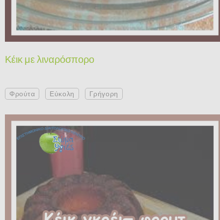
Κέικ με λιναρόσπορο
Φρούτα
Εύκολη
Γρήγορη