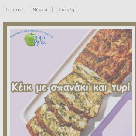
Γευστική
Νόστιμη
Εύκολη