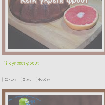
Κέικ γκρέιπ φρουτ
Εύκολη
Σνακ
Φρούτα