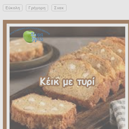
Εύκολη
Γρήγορη
Σνακ