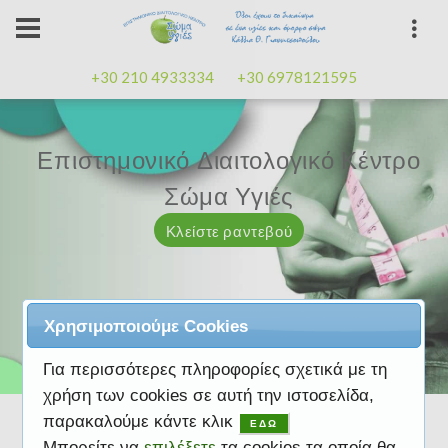
+30 210 4933334
+30 6978121595
Επιστημονικό Διαιτολογικό Κέντρο
Επιστημονικό Διαιτολογικό Κέντρο
Επαγγελματισμός, εμπειρία
Επαγγελματισμός, εμπειρία
Μαζί μας μπορείτε
καλή
καλή
Σώμα Υγιές
Σώμα Υγιές
διάθεση
διάθεση
Κλείστε ραντεβού
Κλείστε ραντεβού
Κλείστε ραντεβού
Κλείστε ραντεβού
Κλείστε ραντεβού
Χρησιμοποιούμε Cookies
Για περισσότερες πληροφορίες σχετικά με τη
χρήση των cookies σε αυτή την ιστοσελίδα,
παρακαλούμε κάντε κλικ
ΕΔΩ
Μπορείτε να
επιλέξετε
τα cookies τα οποία θα