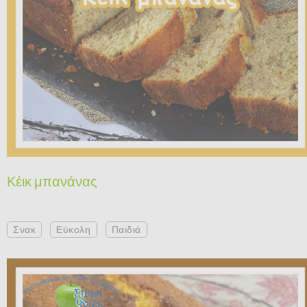
Κέικ μπανάνας
Σνακ
Εύκολη
Παιδιά