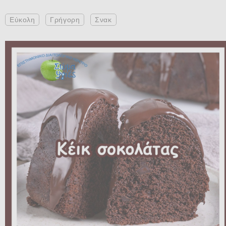
Εύκολη
Γρήγορη
Σνακ