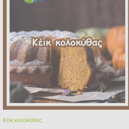
Κέικ κολοκύθας