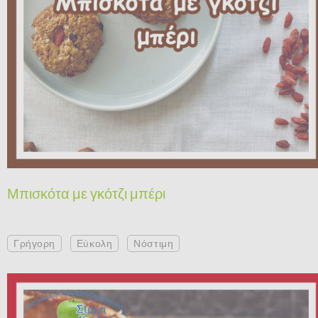
Μπισκότα με γκότζι μπέρι
Γρήγορη
Εύκολη
Νόστιμη