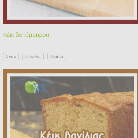
Κέικ βατόμουρου
Σνακ
Εύκολη
Παιδιά