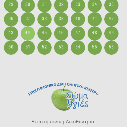
29
30
31
32
33
34
35
36
37
38
39
40
41
42
43
44
45
46
47
48
49
50
51
52
53
54
55
56
Επιστημονική Διευθύντρια: