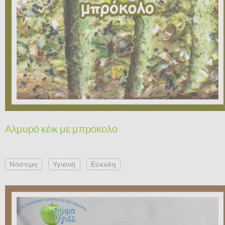
Αλμυρό κέικ με μπρόκολο
Νόστιμη
Υγιεινή
Εύκολη